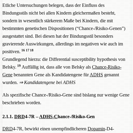
Etliche Untersuchungen belegen, dass der Einfluss des
Bindungsstils nicht bei allen Kindern gleichermaßen besteht,
sondern in wesentlich stärkerem Maße bei Kindern, die mit
bestimmten genetischen Dispositionen (“Chance-/Risiko-Genen”)
ausgestattet sind. Bei diesen hat der Bindungsstil besonders
gravierende Auswirkungen, allerdings im negativen wie auch im
16
17
18
positiven.
Grundlegend hierzu: die Differential susceptibility hypothesis von
19
Belsky.
Auffällig ist, dass alle von Belsky als
Chance-Risiko-
Gene
benannten Gene als Kandidatengene für
ADHS
genannt
wurden.
⇒
Kandidatengene bei ADHS
Als spezifische Chance-/Risiko-Gene sind bislang nur wenige Gene
beschrieben worden.
2.1.1.
DRD
4-7R –
ADHS-C
hance-/Risiko-Gen
DRD
4-7R, bewirkt einen unempfindlicheren
Dopamin
-D4-