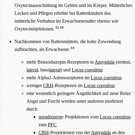
Oxytocinausschüttung im Gehirn und im Körper. Mütterliches
Lecken und Pflegen erhöhte bei Rattenkindern das
mütterliche Verhalten im Erwachsenenalter ebenso wie
12
10
Oxytocininjektionen.
Nachkommen von Rattenmüttern, die hohe Zuwendung
13
aufbrachten, als Erwachsene:
mehr Benzodiazepin-Rezeptoren in
Amygdala
(zentral,
lateral
, baso
lateral
) und
Locus coeruleus
mehr Alpha2-Adrenozeptoren im
Locus coeruleus
weniger
CRH
-Rezeptoren im
Locus coeruleus
eine wesentlich geringere Ängstlichkeit auf neue Reize
Angst und Furcht werden unter anderem moderiert
durch
noradrenerg
e Projektionen vom
Locus coeruleus
zum
PFC
CRH
-Projektionen von der
Amygdala
an den