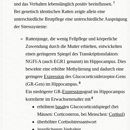
7
und das Verhalten lebenslänglich positiv beeinflussen.
Bei genetisch identischen Ratten zeigte allein eine
unterschiedliche Brutpflege eine unterschiedliche Ausprägung
der Stresssysteme:
Rattenjunge, die wenig Fellpflege und körperliche
Zuwendung durch die Mutter erhielten, entwickelten
einen geringeren Spiegel des Transkriptionsfaktors
NGFI-A (auch EGR1 genannt) im Hippocampus. Dies
bewirkte eine erhöhte Methylierung und dadurch eine
geringere
Expression
des Glucocorticoidrezeptor-Gens
8
(GR-Gen) im Hippocampus.
Ein niedrigerer GR-
Expression
sgrad im Hippocampus
8
korrelierte im Erwachsenenalter mit
erhöhtem
basal
en Glucocorticoidspiegel (bei
Mäusen: Corticosteron, bei Menschen:
Cortisol
)
überhöhter Cortisolstressantwort
ängstlicherem Verhalten