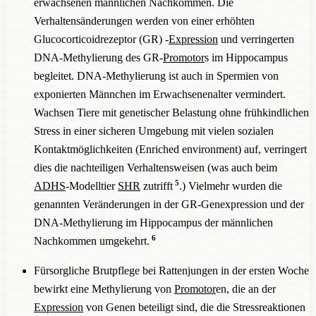
erwachsenen männlichen Nachkommen. Die
Verhaltensänderungen werden von einer erhöhten
Glucocorticoidrezeptor (GR) -
Expression
und verringerten
DNA-Methylierung des GR-
Promotor
s im Hippocampus
begleitet. DNA-Methylierung ist auch in Spermien von
exponierten Männchen im Erwachsenenalter vermindert.
Wachsen Tiere mit genetischer Belastung ohne frühkindlichen
Stress in einer sicheren Umgebung mit vielen sozialen
Kontaktmöglichkeiten (Enriched environment) auf, verringert
dies die nachteiligen Verhaltensweisen (was auch beim
5
ADHS
-Modelltier
SHR
zutrifft
.) Vielmehr wurden die
genannten Veränderungen in der GR-Genexpression und der
DNA-Methylierung im Hippocampus der männlichen
6
Nachkommen umgekehrt.
Fürsorgliche Brutpflege bei Rattenjungen in der ersten Woche
bewirkt eine Methylierung von
Promotor
en, die an der
Expression
von Genen beteiligt sind, die die Stressreaktionen