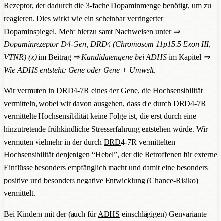
Rezeptor, der dadurch die 3-fache Dopaminmenge benötigt, um zu
reagieren. Dies wirkt wie ein scheinbar verringerter
Dopaminspiegel. Mehr hierzu samt Nachweisen unter
⇒
Dopaminrezeptor D4-Gen, DRD4 (Chromosom 11p15.5 Exon III,
VTNR) (x)
im Beitrag
⇒
Kandidatengene bei ADHS
im Kapitel
⇒
Wie ADHS entsteht: Gene oder Gene + Umwelt
.
Wir vermuten in
DRD
4-7R eines der Gene, die Hochsensibilität
vermitteln, wobei wir davon ausgehen, dass die durch
DRD
4-7R
vermittelte Hochsensibilität keine Folge ist, die erst durch eine
hinzutretende frühkindliche Stresserfahrung entstehen würde. Wir
vermuten vielmehr in der durch
DRD
4-7R vermittelten
Hochsensibilität denjenigen “Hebel”, der die Betroffenen für externe
Einflüsse besonders empfänglich macht und damit eine besonders
positive und besonders negative Entwicklung (Chance-Risiko)
vermittelt.
Bei Kindern mit der (auch für
ADHS
einschlägigen) Genvariante