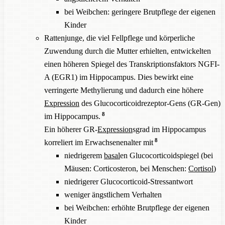
bei Weibchen: geringere Brutpflege der eigenen
Kinder
Rattenjunge, die viel Fellpflege und körperliche
Zuwendung durch die Mutter erhielten, entwickelten
einen höheren Spiegel des Transkriptionsfaktors NGFI-
A (EGR1) im Hippocampus. Dies bewirkt eine
verringerte Methylierung und dadurch eine höhere
Expression
des Glucocorticoidrezeptor-Gens (GR-Gen)
8
im Hippocampus.
Ein höherer GR-
Expression
sgrad im Hippocampus
8
korreliert im Erwachsenenalter mit
niedrigerem
basal
en Glucocorticoidspiegel (bei
Mäusen: Corticosteron, bei Menschen:
Cortisol
)
niedrigerer Glucocorticoid-Stressantwort
weniger ängstlichem Verhalten
bei Weibchen: erhöhte Brutpflege der eigenen
Kinder