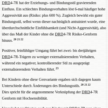
DRD
4-7R hat der Erziehungs- und Bindungsstil gravierenden
Einfluss. Ein schlechtes Bindungsverhalten löst 6-mal häufiger hohe
Aggressivität aus (Risiko: plus 600 %). Zugleich bewirkt ein guter
Bindungsstil, selbst wenn dieser nachträglich antrainiert wurde, eine
überdurchschnittliche Einfühlsamkeit (und Nicht-Aggressivität), also
über das Maß der Kinder ohne die
DRD
4-7R Risiko-Genform
20
21
22
hinaus.
Positiver, feinfühliger Umgang führt bei zwei- bis dreijährigen
DRD
4-7R-Trägern zu weniger externalisierendem Verhalten,
während ein negativer, kontrollierender Stil zu ausgeprägt
23
externalisierendem Verhalten führt.
Bei Kindern ohne diese Genvariante ergaben sich dagegen kaum
20
21
22
Unterschiede durch Änderungen des Bindungsstils.
Dies spricht für die angenommene Verknüpfung der
DRD
4-7R
Genform mit Hochsensibilität.