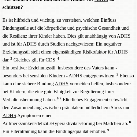
schützen?
Es ist hilfreich und wichtig, zu verstehen, welchen Einfluss
Bindungsstile auf die körperliche und psychische Gesundheit und
die Resilienz ihrer Kinder haben. Dies gilt unabhängig von
ADHS
und ist für
ADHS
durch Studien nachgewiesen: Ein negativer
Erziehungsstil stellt einen eigenständigen Risikofaktor für
ADHS
3
4
dar.
Gleiches gilt für CDS.
Ein positiver Erziehungsstil, insbesondere des Vaters kann -
5
besonders bei sensiblen Kindern -
ADHS
entgegenwirken.
Ebenso
kann eine sichere Bindung
ADHS
vermeiden helfen, insbesondere
bei Kindern, die eine gute Fähigkeit zur Regulierung ihrer
6
7
Verhaltenshemmung haben.
Elterliches Engagement schwächt
den Zusammenhang zwischen pränatalem mütterlichem Stress und
ADHS
-Symptomen einer
8
Aufmerksamkeitsdefizit-/Hyperaktivitätsstörung bei Mädchen ab.
9
Ein Elterntraining kann die Bindungsqualität erhöhen.