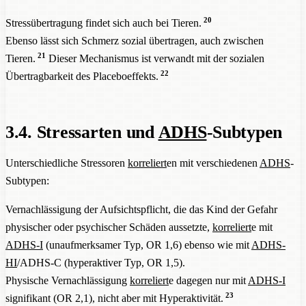
20
Stressübertragung findet sich auch bei Tieren.
Ebenso lässt sich Schmerz sozial übertragen, auch zwischen
21
Tieren.
Dieser Mechanismus ist verwandt mit der sozialen
22
Übertragbarkeit des Placeboeffekts.
3.4. Stressarten und
ADHS
-Subtypen
Unterschiedliche Stressoren
korreliert
en mit verschiedenen
ADHS
-
Subtypen:
Vernachlässigung der Aufsichtspflicht, die das Kind der Gefahr
physischer oder psychischer Schäden aussetzte,
korreliert
e mit
ADHS-I
(unaufmerksamer Typ, OR 1,6) ebenso wie mit
ADHS-
HI
/ADHS-C (hyperaktiver Typ, OR 1,5).
Physische Vernachlässigung
korreliert
e dagegen nur mit
ADHS-I
23
signifikant (OR 2,1), nicht aber mit Hyperaktivität.