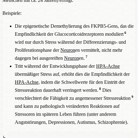
Menschen mit ca. 24 Jahren) erfolgt.
Beispiele:
Die epigenetische Demethylierung des FKPB5-Gens, das die
6
Empfindlichkeit der Glucocorticoidrezeptoren moduliert
wird nur durch Stress während der Differenzierungs- und
Proliferationsphase der
Neuron
en vermittelt, nicht mehr
7
dagegen bei ausgereiften
Neuron
en.
Tritt während der Entwicklungsphase der
HPA-Achse
übermäßiger Stress auf, erhöht dies die Empfindlichkeit der
HPA-Achse
, indem die Schwellwerte für den Eintritt der
8
Stressreaktion dauerhaft verringert werden.
Dies
9
verschlechtert die Fähigkeit zu angemessener Stressreaktion
und kann zu pathologisch veränderten Reaktionen auf
Stressoren im späteren Leben führen (unter anderem
Angststörungen, Depressionen, Autismus, Schizophrenie).