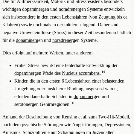
Die für Aufmerksamkeit, Motorik und Stressresistenz besonders
wichtigen
dopaminerg
en und
noradrenerg
en Systeme entwickeln
sich insbesondere in den ersten Lebensjahren (von Zeugung bis ca.
3 Jahren) sowie nochmals in der mittleren Jugend. Daher sind
negative Umwelteinflüsse (Stress) in dieser Zeit besonders schädlich
für die
dopaminerg
en und
noradrenerg
en Systeme.
Dies erfolgt auf mehrere Weisen, unter anderem:
Früher Stress bewirkt eine fehlerhafte Entwicklung der
10
dopaminerg
en Pfade des
Nucleus accumbens
.
Kinder, die in den ersten 6 Lebensjahren einer belastenden
Umgebung oder unsicherer Bindung ausgesetzt waren,
erleiden dauerhafte Schäden in
dopaminerg
en und
11
serotonergen Gehirnregionen.
Anhand der Beschreibung von Rensing et al. zum Two-Hit-Modell,
nach dem psychische Störungen wie Angststörungen, Depressionen,
Autismus, Schizophrenie auf Schädigungen im Jugendalter