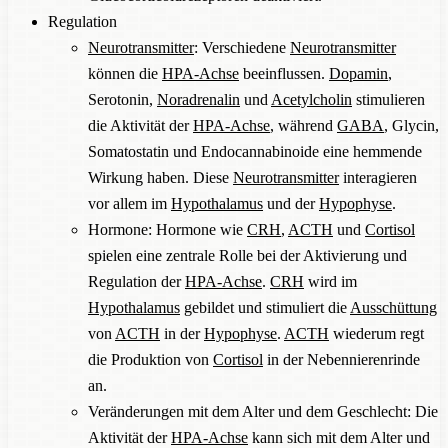
Regulation
Neurotransmitter
: Verschiedene
Neurotransmitter
können die
HPA-Achse
beeinflussen.
Dopamin
,
Serotonin,
Noradrenalin
und
Acetylcholin
stimulieren
die Aktivität der
HPA-Achse
, während
GABA
, Glycin,
Somatostatin und Endocannabinoide eine hemmende
Wirkung haben. Diese
Neurotransmitter
interagieren
vor allem im
Hypothalamus
und der
Hypophyse
.
Hormone: Hormone wie
CRH
,
ACTH
und
Cortisol
spielen eine zentrale Rolle bei der Aktivierung und
Regulation der
HPA-Achse
.
CRH
wird im
Hypothalamus
gebildet und stimuliert die
Ausschüttung
von
ACTH
in der
Hypophyse
.
ACTH
wiederum regt
die Produktion von
Cortisol
in der Nebennierenrinde
an.
Veränderungen mit dem Alter und dem Geschlecht: Die
Aktivität der
HPA-Achse
kann sich mit dem Alter und