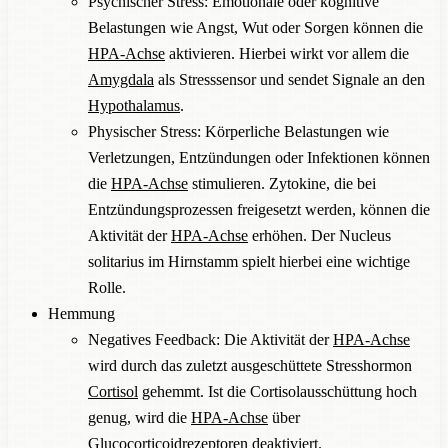
Psychischer Stress: Emotionale oder kognitive
Belastungen wie Angst, Wut oder Sorgen können die
HPA-Achse
aktivieren. Hierbei wirkt vor allem die
Amygdala
als Stresssensor und sendet Signale an den
Hypothalamus
.
Physischer Stress: Körperliche Belastungen wie
Verletzungen, Entzündungen oder Infektionen können
die
HPA-Achse
stimulieren. Zytokine, die bei
Entzündungsprozessen freigesetzt werden, können die
Aktivität der
HPA-Achse
erhöhen. Der Nucleus
solitarius im Hirnstamm spielt hierbei eine wichtige
Rolle.
Hemmung
Negatives Feedback: Die Aktivität der
HPA-Achse
wird durch das zuletzt ausgeschüttete Stresshormon
Cortisol
gehemmt. Ist die Cortisolausschüttung hoch
genug, wird die
HPA-Achse
über
Glucocorticoidrezeptoren deaktiviert.