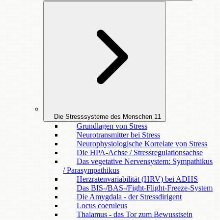
Die Stresssysteme des Menschen
11
Grundlagen von Stress
Neurotransmitter bei Stress
Neurophysiologische Korrelate von Stress
Die HPA-Achse / Stressregulationsachse
Das vegetative Nervensystem: Sympathikus
/ Parasympathikus
Herzratenvariabilität (HRV) bei ADHS
Das BIS-/BAS-/Fight-Flight-Freeze-System
Die Amygdala - der Stressdirigent
Locus coeruleus
Thalamus - das Tor zum Bewusstsein