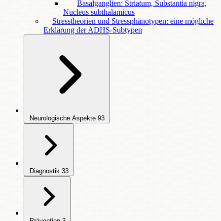
Basalganglien: Striatum, Substantia nigra,
Nucleus subthalamicus
Stresstheorien und Stressphänotypen: eine mögliche
Erklärung der ADHS-Subtypen
Neurologische Aspekte
93
Diagnostik
33
Prävention
3