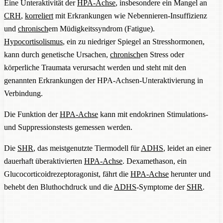
Eine Unteraktivität der
HPA-Achse
, insbesondere ein Mangel an
CRH
,
korreliert
mit Erkrankungen wie Nebennieren-Insuffizienz
und
chronisch
em Müdigkeitssyndrom (Fatigue).
Hypocortisolismus
, ein zu niedriger Spiegel an Stresshormonen,
kann durch genetische Ursachen,
chronisch
en Stress oder
körperliche Traumata verursacht werden und steht mit den
genannten Erkrankungen der HPA-Achsen-Unteraktivierung in
Verbindung.
Die Funktion der
HPA-Achse
kann mit endokrinen Stimulations-
und Suppressionstests gemessen werden.
Die
SHR
, das meistgenutzte Tiermodell für
ADHS
, leidet an einer
dauerhaft überaktivierten
HPA-Achse
. Dexamethason, ein
Glucocorticoidrezeptoragonist, fährt die
HPA-Achse
herunter und
behebt den Bluthochdruck und die
ADHS
-Symptome der
SHR
.