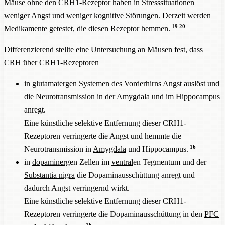
Mäuse ohne den CRH1-Rezeptor haben in Stresssituationen
weniger Angst und weniger kognitive Störungen. Derzeit werden
19
20
Medikamente getestet, die diesen Rezeptor hemmen.
Differenzierend stellte eine Untersuchung an Mäusen fest, dass
CRH
über CRH1-Rezeptoren
in glutamatergen Systemen des Vorderhirns Angst auslöst und
die Neurotransmission in der
Amygdala
und im Hippocampus
anregt.
Eine künstliche selektive Entfernung dieser CRH1-
Rezeptoren verringerte die Angst und hemmte die
16
Neurotransmission in
Amygdala
und Hippocampus.
in
dopaminerg
en Zellen im
ventral
en Tegmentum und der
Substantia nigra
die Dopaminausschüttung anregt und
dadurch Angst verringernd wirkt.
Eine künstliche selektive Entfernung dieser CRH1-
Rezeptoren verringerte die Dopaminausschüttung in den
PFC