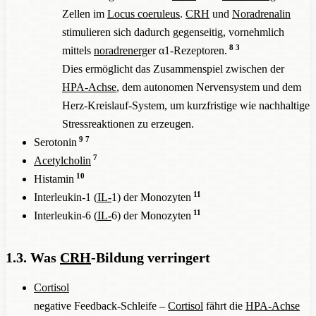
Zellen im
Locus coeruleus
.
CRH
und
Noradrenalin
stimulieren sich dadurch gegenseitig, vornehmlich
8
3
mittels
noradrenerg
er α1-Rezeptoren.
Dies ermöglicht das Zusammenspiel zwischen der
HPA-Achse
, dem autonomen Nervensystem und dem
Herz-Kreislauf-System, um kurzfristige wie nachhaltige
Stressreaktionen zu erzeugen.
9
7
Serotonin
7
Acetylcholin
10
Histamin
11
Interleukin-1 (
IL-
1) der Monozyten
11
Interleukin-6 (
IL-
6) der Monozyten
1.3. Was
CRH
-Bildung verringert
Cortisol
negative Feedback-Schleife –
Cortisol
fährt die
HPA-Achse