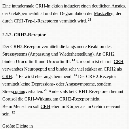
Eine intradermale
CRH
-Injektion induziert einen deutlichen Anstieg
der Gefäßpermeabilität und der Degranulation der
Mastzelle
n, der
25
durch
CRH
-Typ-1-Rezeptoren vermittelt wird.
2.1.2. CRH2-Rezeptor
Der CRH2-Rezeptor vermittelt die langsamere Reaktion des
Stresssystems (Anpassung und Wiederherstellung). An CRH2
13
binden Urocortin II und Urocortin III.
Urocortin ist ein mit
CRH
verwandtes Neuropeptid und bindet sehr viel stärker an CRH2 als
14
13
CRH
.
Es wirkt eher angsthemmend.
Der CRH2-Rezeptor
vermittelt keine Depressions- oder Angstsymptome, sondern
20
Stress
coping
verhalten.
Anders als bei CRH1-Rezeptoren hemmt
Cortisol
die
CRH
-Wirkung am CRH2-Rezeptor nicht.
Beim Menschen soll
CRH
eher im Körper als im Gehirn relevant
12
sein.
Größte Dichte in