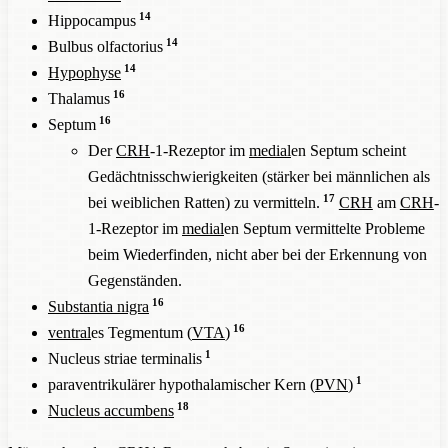
14
Hippocampus
14
Bulbus olfactorius
14
Hypophyse
16
Thalamus
16
Septum
Der
CRH
-1-Rezeptor im
medial
en Septum scheint
Gedächtnisschwierigkeiten (stärker bei männlichen als
17
bei weiblichen Ratten) zu vermitteln.
CRH
am
CRH
-
1-Rezeptor im
medial
en Septum vermittelte Probleme
beim Wiederfinden, nicht aber bei der Erkennung von
Gegenständen.
16
Substantia nigra
16
ventral
es Tegmentum (
VTA
)
1
Nucleus striae terminalis
1
paraventrikulärer hypothalamischer Kern (
PVN
)
18
Nucleus accumbens