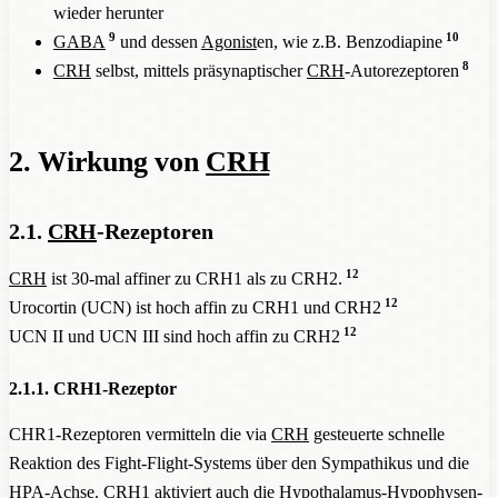
wieder herunter
9
10
GABA
und dessen
Agonist
en, wie z.B. Benzodiapine
8
CRH
selbst, mittels präsynaptischer
CRH
-Autorezeptoren
2. Wirkung von
CRH
2.1.
CRH
-Rezeptoren
12
CRH
ist 30-mal affiner zu CRH1 als zu CRH2.
12
Urocortin (UCN) ist hoch affin zu CRH1 und CRH2
12
UCN II und UCN III sind hoch affin zu CRH2
2.1.1. CRH1-Rezeptor
CHR1-Rezeptoren vermitteln die via
CRH
gesteuerte schnelle
Reaktion des Fight-Flight-Systems über den Sympathikus und die
HPA-Achse
. CRH1 aktiviert auch die
Hypothalamus
-Hypophysen-