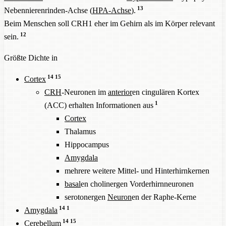
13
Nebennierenrinden-Achse (
HPA-Achse
).
Beim Menschen soll CRH1 eher im Gehirn als im Körper relevant
12
sein.
Größte Dichte in
14
15
Cortex
CRH
-Neuronen im
anterior
en cingulären Kortex
1
(ACC) erhalten Informationen aus
Cortex
Thalamus
Hippocampus
Amygdala
mehrere weitere Mittel- und Hinterhirnkernen
basal
en cholinergen Vorderhirnneuronen
serotonergen
Neuron
en der Raphe-Kerne
14
1
Amygdala
14
15
Cerebellum