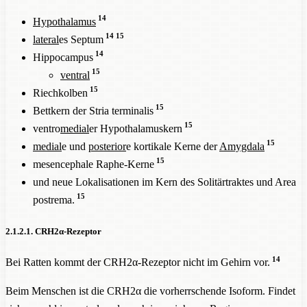
14
Hypothalamus
14
15
lateral
es Septum
14
Hippocampus
15
ventral
15
Riechkolben
15
Bettkern der Stria terminalis
15
ventro
medial
er Hypothalamuskern
15
medial
e und
posterior
e kortikale Kerne der
Amygdala
15
mesencephale Raphe-Kerne
und neue Lokalisationen im Kern des Solitärtraktes und Area
15
postrema.
2.1.2.1. CRH2α-Rezeptor
14
Bei Ratten kommt der CRH2α-Rezeptor nicht im Gehirn vor.
Beim Menschen ist die CRH2α die vorherrschende Isoform. Findet