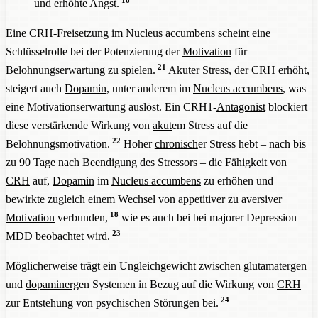
16
und erhöhte Angst.
Eine
CRH
-Freisetzung im
Nucleus accumbens
scheint eine
Schlüsselrolle bei der Potenzierung der
Motivation
für
21
Belohnungserwartung zu spielen.
Akuter Stress, der
CRH
erhöht,
steigert auch
Dopamin
, unter anderem im
Nucleus accumbens
, was
eine Motivationserwartung auslöst. Ein CRH1-
Antagonist
blockiert
diese verstärkende Wirkung von
akut
em Stress auf die
22
Belohnungsmotivation.
Hoher
chronisch
er Stress hebt – nach bis
zu 90 Tage nach Beendigung des Stressors – die Fähigkeit von
CRH
auf,
Dopamin
im
Nucleus accumbens
zu erhöhen und
bewirkte zugleich einem Wechsel von appetitiver zu aversiver
18
Motivation
verbunden,
wie es auch bei bei majorer Depression
23
MDD beobachtet wird.
Möglicherweise trägt ein Ungleichgewicht zwischen glutamatergen
und
dopaminerg
en Systemen in Bezug auf die Wirkung von
CRH
24
zur Entstehung von psychischen Störungen bei.