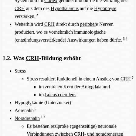
System und im
Cortex
gebildet und dürfte die Wirkung des
CRH
aus dem des
Hypothalamus
auf die
Hypophyse
2
verstärken.
Weiterhin wird
CRH
direkt durch
peripher
e Nerven
produziert, wo es vornehmlich immunologische
3
4
(entzündungsverstärkende) Auswirkungen haben dürfte.
1.2. Was
CRH
-Bildung erhöht
Stress
5
Stress resultiert funktionell in einem Anstieg von
CRH
im zentralen Kern der
Amygdala
und
im
Locus coeruleus
Hypoglykämie (Unterzucker)
6
Adrenalin
6
7
Noradrenalin
Es bestehen reziproke (gegenseitige) neuronale
Verbindungen zwischen
CRH
- und
noradrenerg
en