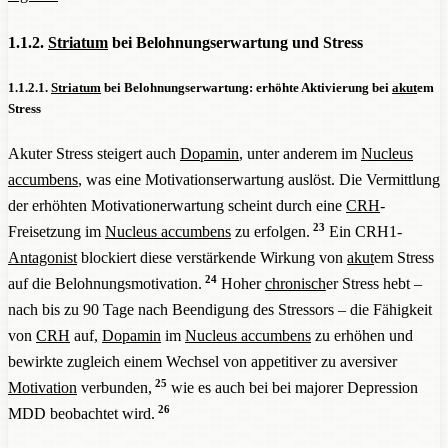
1.1.2.
Striatum
bei Belohnungserwartung und Stress
1.1.2.1.
Striatum
bei Belohnungserwartung: erhöhte Aktivierung bei
akut
em
Stress
Akuter Stress steigert auch
Dopamin
, unter anderem im
Nucleus
accumbens
, was eine Motivationserwartung auslöst. Die Vermittlung
der erhöhten Motivationerwartung scheint durch eine
CRH
-
23
Freisetzung im
Nucleus accumbens
zu erfolgen.
Ein CRH1-
Antagonist
blockiert diese verstärkende Wirkung von
akut
em Stress
24
auf die Belohnungsmotivation.
Hoher
chronisch
er Stress hebt –
nach bis zu 90 Tage nach Beendigung des Stressors – die Fähigkeit
von
CRH
auf,
Dopamin
im
Nucleus accumbens
zu erhöhen und
bewirkte zugleich einem Wechsel von appetitiver zu aversiver
25
Motivation
verbunden,
wie es auch bei bei majorer Depression
26
MDD beobachtet wird.