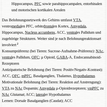
Hippocampus,
PFC
sowie parahippocampalen, entorhinalen
und motorischen kortikalen Arealen
Das Belohnungsnetzwerk des Gehirns umfasst
VTA
,
ventro
medial
en PFC, orbito
frontal
en Kortex,
Amygdala
,
Hippocampus,
Nucleus accumbens
, ACC,
ventral
es Pallidum und
zugehörige Strukturen. Weiter sind je nach Belohnungreaktionsart
2
involviert
Konsumpräferenz (bei Tieren: Sucrose-Aufnahme-Präferenz):
NAc
,
ventral
es Pallidum,
OFC
; µ Opioid,
GABA
-A, Endocannabinoid-
Rezeptoren
Antizipatorische Belohnung (bei Tieren: Positiv/Negativ-Kontrast):
ACC,
OFC
,
mPFC
, Basalganglien, Thalamus,
Hypothalamus
Motivationale Belohnung (bei Tieren: Reaktion auf Anstrengung):
VTA
zu
NAc
Dopamin;
Amygdala
µ-Opioidrezeptoren;
vmPFC
zu
NAc
Glutamat; ACC;
lateral
er Hypothalamus
Lernen: Dorsale Basalganglien (Caudat); ACC