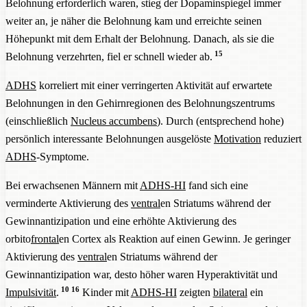
Belohnung erforderlich waren, stieg der Dopaminspiegel immer
weiter an, je näher die Belohnung kam und erreichte seinen
Höhepunkt mit dem Erhalt der Belohnung. Danach, als sie die
15
Belohnung verzehrten, fiel er schnell wieder ab.
ADHS
korreliert mit einer verringerten Aktivität auf erwartete
Belohnungen in den Gehirnregionen des Belohnungszentrums
(einschließlich
Nucleus accumbens
). Durch (entsprechend hohe)
persönlich interessante Belohnungen ausgelöste
Motivation
reduziert
ADHS
-Symptome.
Bei erwachsenen Männern mit
ADHS-HI
fand sich eine
verminderte Aktivierung des
ventral
en Striatums während der
Gewinnantizipation und eine erhöhte Aktivierung des
orbito
frontal
en Cortex als Reaktion auf einen Gewinn. Je geringer
Aktivierung des
ventral
en Striatums während der
Gewinnantizipation war, desto höher waren Hyperaktivität und
10
16
Impulsivität
.
Kinder mit
ADHS-HI
zeigten
bilateral
ein