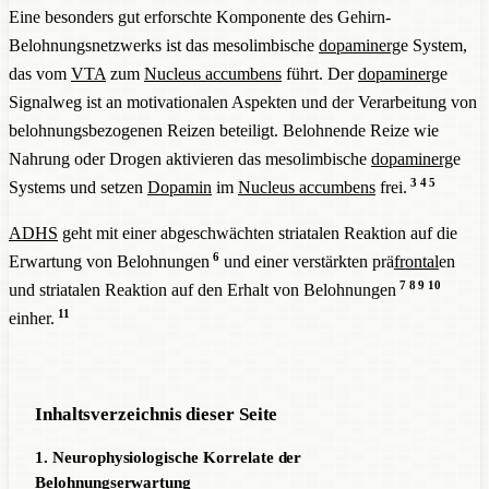
Eine besonders gut erforschte Komponente des Gehirn-
Belohnungsnetzwerks ist das mesolimbische
dopaminerg
e System,
das vom
VTA
zum
Nucleus accumbens
führt. Der
dopaminerg
e
Signalweg ist an motivationalen Aspekten und der Verarbeitung von
belohnungsbezogenen Reizen beteiligt. Belohnende Reize wie
Nahrung oder Drogen aktivieren das mesolimbische
dopaminerg
e
3
4
5
Systems und setzen
Dopamin
im
Nucleus accumbens
frei.
ADHS
geht mit einer abgeschwächten striatalen Reaktion auf die
6
Erwartung von Belohnungen
und einer verstärkten prä
frontal
en
7
8
9
10
und striatalen Reaktion auf den Erhalt von Belohnungen
11
einher.
Inhaltsverzeichnis dieser Seite
1. Neurophysiologische Korrelate der
Belohnungserwartung