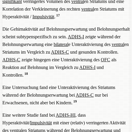
signifikant
verringertes Volumen des
ventral
en Striatums und eine
Korrelation der Verkleinerung des rechten
ventral
en Striatums mit
17
Hyperaktivität /
Impulsivität
.
Die Gehirnaktivität auf Belohnungserwartung und Belohnungserhalt
scheint subtypenspezifisch zu sein.
ADHS-I
zeigte während der
Belohnungserwartung eine
bilateral
e Unteraktivierung des
ventral
en
Striatums im Vergleich zu
ADHS-C
und gesunden Kontrollen.
ADHS-C
zeigte hingegen eine Unteraktivierung des
OFC
als
Reaktion auf Belohnung im Vergleich zu
ADHS-I
und
18
Kontrollen.
Eine Untersuchung fand eine Unteraktivierung des Striatums
während der Belohnungserwartung bei
ADHS-C
nur bei
19
Erwachsenen, nicht aber bei Kindern.
Eine weitere Studie fand bei
ADHS-HI
, dass
Hyperaktivität/
Impulsivität
mit einer (relativ) verringerten Aktivität
des
ventral
en Striatums während der Belohnungserwartung und