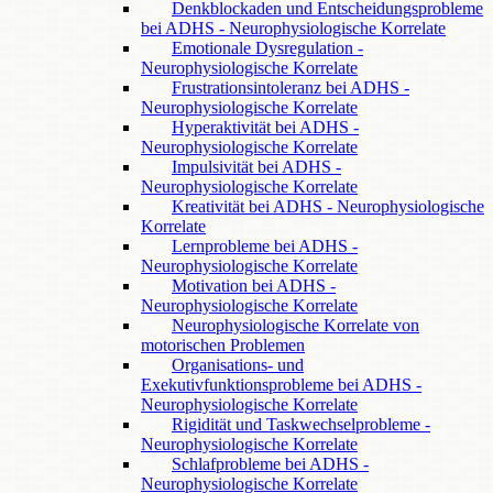
Denkblockaden und Entscheidungsprobleme
bei ADHS - Neurophysiologische Korrelate
Emotionale Dysregulation -
Neurophysiologische Korrelate
Frustrationsintoleranz bei ADHS -
Neurophysiologische Korrelate
Hyperaktivität bei ADHS -
Neurophysiologische Korrelate
Impulsivität bei ADHS -
Neurophysiologische Korrelate
Kreativität bei ADHS - Neurophysiologische
Korrelate
Lernprobleme bei ADHS -
Neurophysiologische Korrelate
Motivation bei ADHS -
Neurophysiologische Korrelate
Neurophysiologische Korrelate von
motorischen Problemen
Organisations- und
Exekutivfunktionsprobleme bei ADHS -
Neurophysiologische Korrelate
Rigidität und Taskwechselprobleme -
Neurophysiologische Korrelate
Schlafprobleme bei ADHS -
Neurophysiologische Korrelate