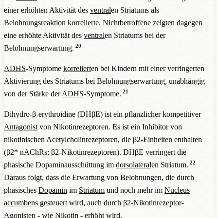
einer erhöhten Aktivität des
ventral
en Striatums als
Belohnungsreaktion
korreliert
e. Nichtbetroffene zeigten dagegen
eine erhöhte Aktivität des
ventral
en Striatums bei der
20
Belohnungserwartung.
ADHS
-Symptome
korreliert
en bei Kindern mit einer verringerten
Aktivierung des Striatums bei Belohnungserwartung, unabhängig
21
von der Stärke der
ADHS
-Symptome.
Dihydro-β-erythroidine (DHβE) ist ein pflanzlicher kompetitiver
Antagonist
von Nikotinrezeptoren. Es ist ein Inhibitor von
nikotinischen Acetylcholinrezeptoren, die β2-Einheiten enthalten
(β2* nAChRs; β2-Nikotinrezeptoren). DHβE verringert die
22
phasische Dopaminausschüttung im
dorsolateral
en Striatum.
Daraus folgt, dass die Erwartung von Belohnungen, die durch
phasisches
Dopamin
im
Striatum
und noch mehr im
Nucleus
accumbens
gesteuert wird, auch durch β2-Nikotinrezeptor-
Agonist
en - wie Nikotin - erhöht wird.