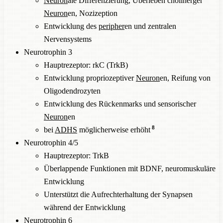
Neuron
ale Differenzierung, Überleben cholinerger
Neuron
en, Nozizeption
Entwicklung des
peripher
en und zentralen
Nervensystems
Neurotrophin 3
Hauptrezeptor: rkC (TrkB)
Entwicklung propriozeptiver
Neuron
en, Reifung von
Oligodendrozyten
Entwicklung des Rückenmarks und sensorischer
Neuron
en
8
bei
ADHS
möglicherweise erhöht
Neurotrophin 4/5
Hauptrezeptor: TrkB
Überlappende Funktionen mit BDNF, neuromuskuläre
Entwicklung
Unterstützt die Aufrechterhaltung der Synapsen
während der Entwicklung
Neurotrophin 6