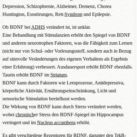
Depression, Schizophrenie, Alzheimer, Demenz, Chorea
Huntington, Essstörungen, Rett-
Syndrom
und Epilepsie.
Ob BDNF bei
ADHS
verändert ist, ist unklar.
Eine Behandlung mit Stimulanzien erhöht den Spiegel von BDNF
und anderen neurotrophen Faktoren, was die Fähigkeit zum Lernen
(nicht nur von Schul- oder Vorlesungsstoff, sondern auch in Bezug
auf sinnvolle Veränderungen des eigenen Verhaltens als Ergebnis
einer Erfahrung) verbessert. Ausdauersport erhöht BDNF ebenfalls.
Taurin erhöht BDNF im
Striatum
.
BDNF kann durch Faktoren wie Lernprozesse, Antidepressiva,
körperliche Aktivität, Ernährungseinschränkung, Licht und
sensorische Stimulation beeinflusst werden.
Die Wirkung von BDNF kann durch Stress verändert werden,
wobei
chronisch
er Stress den BDNF-Spiegel im Hippocampus
verringert und im
Nucleus accumbens
erhöht.
Es gibt verschiedene Rezeptoren für BDNF, darunter den TrkB-