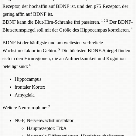
Rezeptor, der hochaffin auf BDNF ist, und den p75-Rezeptor, der
gering affin auf BDNF ist.
1
2
3
BDNF kann die Blut-Hirn-Schranke frei passieren.
Der BDNF-
4
Blutserumspiegel soll mit der Größe des Hippocampus korrelieren.
BDNF ist der häufigste und am weitesten verbreitete
5
Wachstumsfaktor im Gehirn.
Die höchsten BDNF-Spiegel finden
sich in den Hirnregionen, die an Aufmerksamkeit und Kognition
6
beteiligt sind:
Hippocampus
frontal
er Kortex
Amygdala
7
Weitere Neurotrophine:
NGF, Nervenwachstumsfaktor
Hauptrezeptor: TrkA