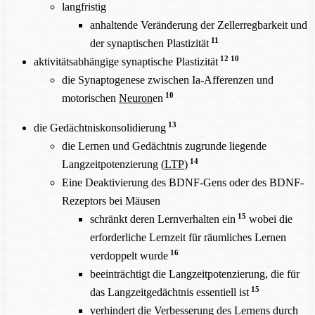
langfristig
anhaltende Veränderung der Zellerregbarkeit und
11
der synaptischen Plastizität
12
10
aktivitätsabhängige synaptische Plastizität
die Synaptogenese zwischen Ia-Afferenzen und
10
motorischen
Neuron
en
13
die Gedächtniskonsolidierung
die Lernen und Gedächtnis zugrunde liegende
14
Langzeitpotenzierung (
LTP
)
Eine Deaktivierung des BDNF-Gens oder des BDNF-
Rezeptors bei Mäusen
15
schränkt deren Lernverhalten ein
wobei die
erforderliche Lernzeit für räumliches Lernen
16
verdoppelt wurde
beeinträchtigt die Langzeitpotenzierung, die für
15
das Langzeitgedächtnis essentiell ist
verhindert die Verbesserung des Lernens durch