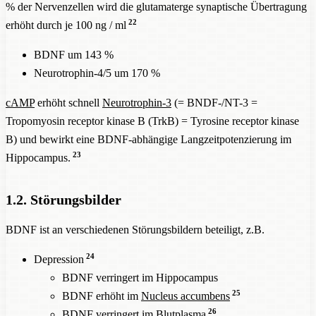
% der Nervenzellen wird die glutamaterge synaptische Übertragung
22
erhöht durch je 100 ng / ml
BDNF um 143 %
Neurotrophin-4/5 um 170 %
cAMP
erhöht schnell
Neurotrophin-3
(= BNDF-/NT-3 =
Tropomyosin receptor kinase B (TrkB) = Tyrosine receptor kinase
B) und bewirkt eine BDNF-abhängige Langzeitpotenzierung im
23
Hippocampus.
1.2. Störungsbilder
BDNF ist an verschiedenen Störungsbildern beteiligt, z.B.
24
Depression
BDNF verringert im Hippocampus
25
BDNF erhöht im
Nucleus accumbens
26
BDNF verringert im Blutplasma