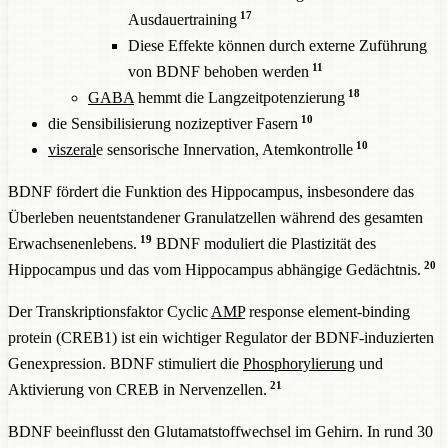
17
Ausdauertraining
Diese Effekte können durch externe Zuführung
11
von BDNF behoben werden
18
GABA
hemmt die Langzeitpotenzierung
10
die Sensibilisierung nozizeptiver Fasern
10
viszeral
e sensorische Innervation, Atemkontrolle
BDNF fördert die Funktion des Hippocampus, insbesondere das
Überleben neuentstandener Granulatzellen während des gesamten
19
Erwachsenenlebens.
BDNF moduliert die Plastizität des
20
Hippocampus und das vom Hippocampus abhängige Gedächtnis.
Der Transkriptionsfaktor Cyclic
AMP
response element-binding
protein (CREB1) ist ein wichtiger Regulator der BDNF-induzierten
Genexpression. BDNF stimuliert die
Phosphorylierung
und
21
Aktivierung von CREB in Nervenzellen.
BDNF beeinflusst den Glutamatstoffwechsel im Gehirn. In rund 30