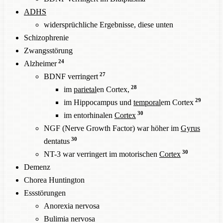
ADHS
widersprüchliche Ergebnisse, diese unten
Schizophrenie
Zwangsstörung
24
Alzheimer
27
BDNF verringert
28
im
parietal
en Cortex,
29
im Hippocampus und
temporal
em Cortex
30
im entorhinalen
Cortex
NGF (Nerve Growth Factor) war höher im
Gyrus
30
dentatus
30
NT-3 war verringert im motorischen
Cortex
Demenz
Chorea Huntington
Essstörungen
Anorexia nervosa
Bulimia nervosa