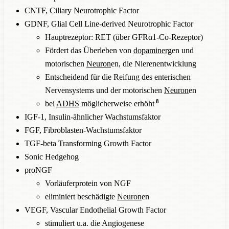
CNTF, Cili­ary Neurotrophic Factor
GDNF, Glial Cell Line-derived Neurotrophic Factor
Hauptrezeptor: RET (über GFRα1-Co-Rezeptor)
Fördert das Überleben von
dopaminerg
en und
motorischen
Neuron
en, die Nierenentwicklung
Entscheidend für die Reifung des enterischen
Nervensystems und der motorischen
Neuron
en
8
bei
ADHS
möglicherweise erhöht
IGF-1, Insulin-ähnlicher Wachstumsfaktor
FGF, Fibroblasten-Wachstumsfaktor
TGF-beta Transforming Growth Factor
Sonic Hedgehog
proNGF
Vorläuferprotein von NGF
eliminiert beschädigte
Neuron
en
VEGF, Vascular Endothelial Growth Factor
stimuliert u.a. die Angiogenese