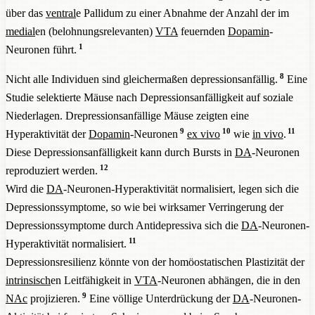
über das
ventral
e Pallidum zu einer Abnahme der Anzahl der im
medial
en (belohnungsrelevanten)
VTA
feuernden
Dopamin
-
1
Neuronen führt.
8
Nicht alle Individuen sind gleichermaßen depressionsanfällig.
Eine
Studie selektierte Mäuse nach Depressionsanfälligkeit auf soziale
Niederlagen. Drepressionsanfällige Mäuse zeigten eine
9
10
11
Hyperaktivität der
Dopamin
-Neuronen
ex vivo
wie
in vivo
.
Diese Depressionsanfälligkeit kann durch Bursts in
DA
-Neuronen
12
reproduziert werden.
Wird die
DA
-Neuronen-Hyperaktivität normalisiert, legen sich die
Depressionssymptome, so wie bei wirksamer Verringerung der
Depressionssymptome durch Antidepressiva sich die
DA
-Neuronen-
11
Hyperaktivität normalisiert.
Depressionsresilienz könnte von der homöostatischen Plastizität der
intrinsisch
en Leitfähigkeit in
VTA
-Neuronen abhängen, die in den
9
NAc
projizieren.
Eine völlige Unterdrückung der
DA
-Neuronen-