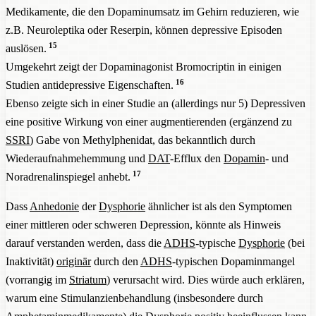
Medikamente, die den Dopaminumsatz im Gehirn reduzieren, wie
z.B. Neuroleptika oder Reserpin, können depressive Episoden
15
auslösen.
Umgekehrt zeigt der Dopaminagonist Bromocriptin in einigen
16
Studien antidepressive Eigenschaften.
Ebenso zeigte sich in einer Studie an (allerdings nur 5) Depressiven
eine positive Wirkung von einer augmentierenden (ergänzend zu
SSRI
) Gabe von Methylphenidat, das bekanntlich durch
Wiederaufnahmehemmung und
DAT
-Efflux den
Dopamin
- und
17
Noradrenalinspiegel anhebt.
Dass
Anhedonie
der
Dysphorie
ähnlicher ist als den Symptomen
einer mittleren oder schweren Depression, könnte als Hinweis
darauf verstanden werden, dass die
ADHS
-typische
Dysphorie
(bei
Inaktivität)
originär
durch den
ADHS
-typischen Dopaminmangel
(vorrangig im
Striatum
) verursacht wird. Dies würde auch erklären,
warum eine Stimulanzienbehandlung (insbesondere durch