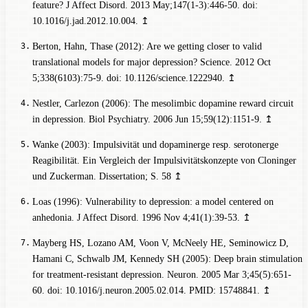
feature? J Affect Disord. 2013 May;147(1-3):446-50. doi:
10.1016/j.jad.2012.10.004.
↥
Berton, Hahn, Thase (2012): Are we getting closer to valid
translational models for major depression? Science. 2012 Oct
5;338(6103):75-9. doi: 10.1126/science.1222940.
↥
Nestler, Carlezon (2006): The mesolimbic dopamine reward circuit
in depression. Biol Psychiatry. 2006 Jun 15;59(12):1151-9.
↥
Wanke (2003): Impulsivität
und dopaminerge resp. serotonerge
Reagibilität. Ein Vergleich der Impulsivitätskonzepte von Cloninger
und Zuckerman. Dissertation
; S. 58
↥
Loas (1996): Vulnerability to depression: a model centered on
anhedonia. J Affect Disord. 1996 Nov 4;41(1):39-53.
↥
Mayberg HS, Lozano AM, Voon V, McNeely HE, Seminowicz D,
Hamani C, Schwalb JM, Kennedy SH (2005): Deep brain stimulation
for treatment-resistant depression. Neuron. 2005 Mar 3;45(5):651-
60. doi: 10.1016/j.neuron.2005.02.014. PMID: 15748841.
↥