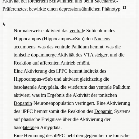
Aktivität bei forciertem Schwimmen und beim Saccharose-
13
Präferenztest bewirkte einen depressionsähnlichen Phänotyp.
Normalerweise aktiviert das
ventral
e Subiculum des
Hippocampus (Hippocampus-vSub) den
Nucleus
accumbens
, was das
ventral
e Pallidum hemmt, was die
tonische
dopaminerg
e Aktivität des
VTA
steigert und die
Reaktion auf
afferen
ten Antrieb erhöht.
Eine Aktivierung des ilPFC hemmt indirekt das
Hippocampus-vSub und aktiviert gleichzeitig die
baso
lateral
e Amygdala, die wiederum das
ventral
e Pallidum
aktiviert, was im Ergebnis die Aktivität der tonischen
Dopamin
-Neuronenpopulation verringert. Eine Aktivierung
des ilPFC hemmt somit die Reaktion des
Dopamin
-Systems
auf phasische Ereignisse über die Aktivierung der
baso
lateral
en Amygdala.
Eine Hemmung des ilPFC hebt demgegenüber die tonische