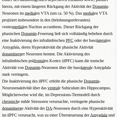
hierzu, mit einem längeren Rückgang der Aktivität der
Dopamin
-
Neuronen im
medial
en VTA (um ca. 50 %). Das
medial
en VTA
projiziert insbesondere in den (belohnungsrelevanten)
ventro
medial
en Nucleus accumbens. Dieser Rückgang der
phasischen
Dopamin
-Feuerung ließ sich vollständig beheben durch
eine Inaktivierung des infralimbischen
PFC
oder der baso
lateral
en
Amygdala, deren Hyperaktivität die phasische Aktivität
dopaminerg
er Neuronen hemmt. Die Aktivierung des
infralimbischen prä
frontal
en Kortex (ilPFC) kann die tonische
Aktivität von
Dopamin
-Neuronen über die baso
lateral
e Amygdala
stark verringern.
Die Inaktivierung des ilPFC erhöht die phasische
Dopamin
-
Neuronenaktivität über das
ventral
e Subiculum des Hippocampus.
Möglicherweise wird die, im Depressions-Tiermodell durch
chronisch
e milde Stressoren verursachte, verringerte phasische
dopaminerg
e Aktivität der
DA
-Neuronen durch eine Hyperaktivität
im ilPFC verursacht, was zu einer Übersteuerung der
Amygdala
und