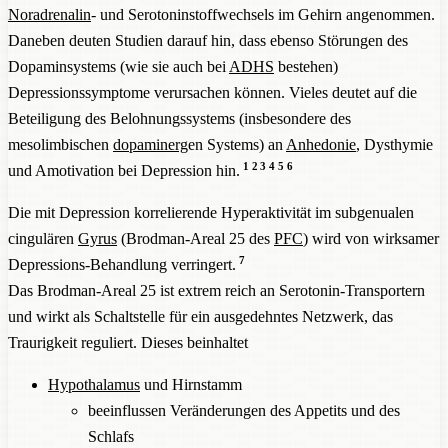
Noradrenalin
- und Serotoninstoffwechsels im Gehirn angenommen.
Daneben deuten Studien darauf hin, dass ebenso Störungen des
Dopaminsystems (wie sie auch bei
ADHS
bestehen)
Depressionssymptome verursachen können. Vieles deutet auf die
Beteiligung des Belohnungssystems (insbesondere des
mesolimbischen
dopaminerg
en Systems) an
Anhedonie
, Dysthymie
1
2
3
4
5
6
und Amotivation bei Depression hin.
Die mit Depression korrelierende Hyperaktivität im subgenualen
cingulären
Gyrus
(Brodman-Areal 25 des
PFC
) wird von wirksamer
7
Depressions-Behandlung verringert.
Das Brodman-Areal 25 ist extrem reich an Serotonin-Transportern
und wirkt als Schaltstelle für ein ausgedehntes Netzwerk, das
Traurigkeit reguliert. Dieses beinhaltet
Hypothalamus
und Hirnstamm
beeinflussen Veränderungen des Appetits und des
Schlafs