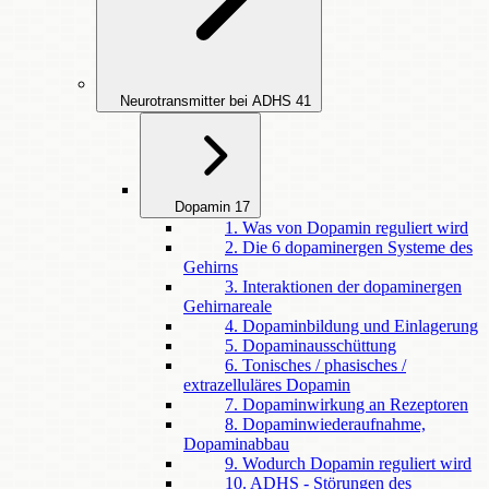
Neurotransmitter bei ADHS
41
Dopamin
17
1. Was von Dopamin reguliert wird
2. Die 6 dopaminergen Systeme des
Gehirns
3. Interaktionen der dopaminergen
Gehirnareale
4. Dopaminbildung und Einlagerung
5. Dopaminausschüttung
6. Tonisches / phasisches /
extrazelluläres Dopamin
7. Dopaminwirkung an Rezeptoren
8. Dopaminwiederaufnahme,
Dopaminabbau
9. Wodurch Dopamin reguliert wird
10. ADHS - Störungen des