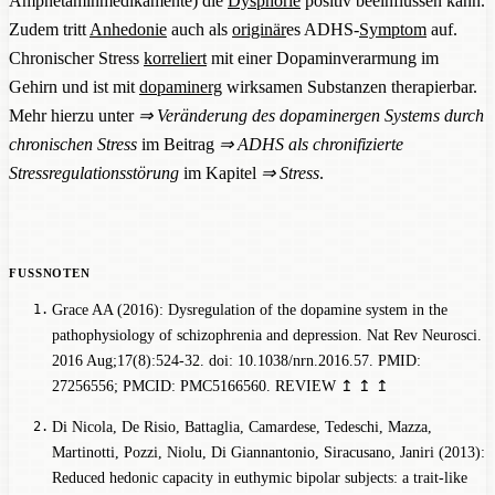
Amphetaminmedikamente) die
Dysphorie
positiv beeinflussen kann.
Zudem tritt
Anhedonie
auch als
originär
es ADHS-
Symptom
auf.
Chronischer Stress
korreliert
mit einer Dopaminverarmung im
Gehirn und ist mit
dopaminerg
wirksamen Substanzen therapierbar.
Mehr hierzu unter
⇒
Veränderung des dopaminergen Systems durch
chronischen Stress
im Beitrag
⇒
ADHS als chronifizierte
Stressregulationsstörung
im Kapitel
⇒
Stress
.
Grace AA (2016): Dysregulation of the dopamine system in the
pathophysiology of schizophrenia and depression. Nat Rev Neurosci.
2016 Aug;17(8):524-32. doi: 10.1038/nrn.2016.57. PMID:
27256556; PMCID: PMC5166560.
REVIEW
↥
↥
↥
Di Nicola, De Risio, Battaglia, Camardese, Tedeschi, Mazza,
Martinotti, Pozzi, Niolu, Di Giannantonio, Siracusano, Janiri (2013):
Reduced hedonic capacity in euthymic bipolar subjects: a trait-like