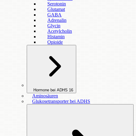
Serotonin
Glutamat
GABA
Adrenalin
Glycin
Acetylcholin
Histamin
Opioide
Hormone bei ADHS
16
Aminosäuren
Glukosetransporter bei ADHS