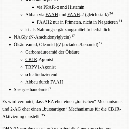
via PPAR-α und Histamin
24
Abbau via
FAAH
und
FAAH
-2 (gleich stark)
24
FAAH2 nur in Primaten, nicht in Nagetieren
ist als Nahrungsergänzungsmittel frei erhältlich
17
NAGly (N-Arachidonylglycin)
17
Ölsäureamid, Oleamid ((Z)-octadec-9-enamid)
Carbonsäureamid der Ölsäure
CB1R
-Agonist
TRPV1-
Agonist
schlafinduzierend
Abbau durch
FAAH
7
Stearylethanolamid
Es wird vermutet, dass AEA eher einen „tonischen“ Mechanismus
und
2-AG
eher einen „burstartigen“ Mechanismus für die
CB1R
-
25
Aktivierung darstellt.
DHA (Docosahexaensäure) reduziert die Genexpression von