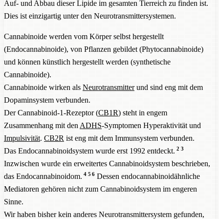
Auf- und Abbau dieser Lipide im gesamten Tierreich zu finden ist.
Dies ist einzigartig unter den Neurotransmittersystemen.
Cannabinoide werden vom Körper selbst hergestellt
(Endocannabinoide), von Pflanzen gebildet (Phytocannabinoide)
und können künstlich hergestellt werden (synthetische
Cannabinoide).
Cannabinoide wirken als
Neurotransmitter
und sind eng mit dem
Dopaminsystem verbunden.
Der Cannabinoid-1-Rezeptor (
CB1R
) steht in engem
Zusammenhang mit den
ADHS
-Symptomen Hyperaktivität und
Impulsivität
.
CB2R
ist eng mit dem Immunsystem verbunden.
2
3
Das Endocannabinoidsystem wurde erst 1992 entdeckt.
Inzwischen wurde ein erweitertes Cannabinoidsystem beschrieben,
4
5
6
das Endocannabinoidom.
Dessen endocannabinoidähnliche
Mediatoren gehören nicht zum Cannabinoidsystem im engeren
Sinne.
Wir haben bisher kein anderes Neurotransmittersystem gefunden,