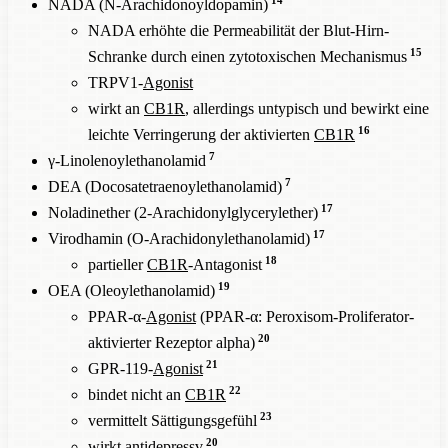
14
NADA (N-Arachidonoyldopamin)
NADA erhöhte die Permeabilität der Blut-Hirn-
15
Schranke durch einen zytotoxischen Mechanismus
TRPV1-
Agonist
wirkt an
CB1R
, allerdings untypisch und bewirkt eine
16
leichte Verringerung der aktivierten
CB1R
7
γ-Linolenoylethanolamid
7
DEA (Docosatetraenoylethanolamid)
17
Noladinether (2-Arachidonylglycerylether)
17
Virodhamin (O-Arachidonylethanolamid)
18
partieller
CB1R
-Antagonist
19
OEA (Oleoylethanolamid)
PPAR-α-
Agonist
(PPAR-α: Peroxisom-Proliferator-
20
aktivierter Rezeptor alpha)
21
GPR-119-
Agonist
22
bindet nicht an
CB1R
23
vermittelt Sättigungsgefühl
20
wirkt antidepressv