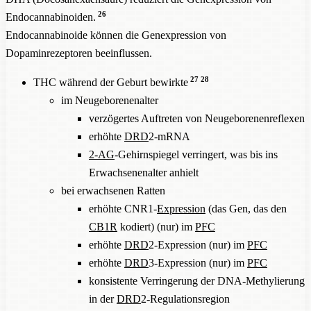
26
Endocannabinoiden.
Endocannabinoide können die Genexpression von
Dopaminrezeptoren beeinflussen.
27
28
THC während der Geburt bewirkte
im Neugeborenenalter
verzögertes Auftreten von Neugeborenenreflexen
erhöhte
DRD
2-mRNA
2-AG
-Gehirnspiegel verringert, was bis ins
Erwachsenenalter anhielt
bei erwachsenen Ratten
erhöhte CNR1-
Expression
(das Gen, das den
CB1R
kodiert) (nur) im
PFC
erhöhte
DRD
2-Expression (nur) im
PFC
erhöhte
DRD
3-Expression (nur) im
PFC
konsistente Verringerung der DNA-Methylierung
in der
DRD
2-Regulationsregion