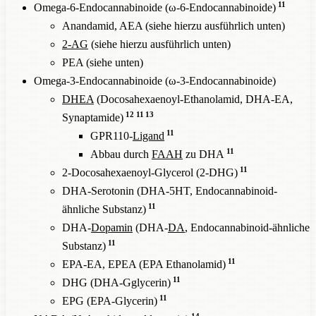
11
Omega-6-Endocannabinoide (ω-6-Endocannabinoide)
Anandamid, AEA (siehe hierzu ausführlich unten)
2-AG
(siehe hierzu ausführlich unten)
PEA (siehe unten)
Omega-3-Endocannabinoide (ω-3-Endocannabinoide)
DHEA
(Docosahexaenoyl-Ethanolamid, DHA-EA,
12
11
13
Synaptamide)
11
GPR110-
Ligand
11
Abbau durch
FAAH
zu DHA
11
2-Docosahexaenoyl-Glycerol (2-DHG)
DHA-Serotonin (DHA-5HT, Endocannabinoid-
11
ähnliche Substanz)
DHA-
Dopamin
(DHA-
DA
, Endocannabinoid-ähnliche
11
Substanz)
11
EPA-EA, EPEA (EPA Ethanolamid)
11
DHG (DHA-Gglycerin)
11
EPG (EPA-Glycerin)