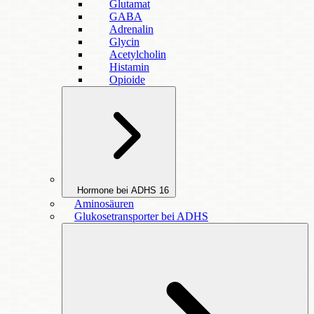
Glutamat
GABA
Adrenalin
Glycin
Acetylcholin
Histamin
Opioide
Hormone bei ADHS
16
Aminosäuren
Glukosetransporter bei ADHS