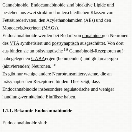
Cannabinoide. Endocannabinoide sind bioaktive Lipide und
bestehen aus zwei strukturell unterschiedlichen Klassen von
Fettsäurederivaten, den Acylethanolamiden (AEs) und den
Monoacylglycerinen (MAGs).
Endocannabinoide werden bei Bedarf von
dopaminerg
en Neuronen
des
VTA
synthetisiert und
postsynaptisch
ausgeschüttet. Von dort
8
9
aus binden sie an präsynaptische
Cannabinoid-Rezeptoren auf
nahegelegenen
GABA
ergen (hemmenden) und glutamatergen
10
(aktivierenden)
Neuron
en.
Es gibt nur wenige andere Neurotransmittersysteme, die an
präsynaptischen Rezeptoren binden. Dies zeigt, dass
Endocannabinoide insbesondere regulatorische und weniger
handlungsvermittelnde Einflüsse haben.
1.1.1. Bekannte Endocannabinoide
Endocannabinoide sind: