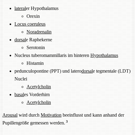
lateral
er Hypothalamus
Orexin
Locus coeruleus
Noradrenalin
dorsal
e Raphekerne
Serotonin
Nucleus tuberomammillaris im hinteren
Hypothalamus
Histamin
pedunculopontine (PPT) und latero
dorsal
e tegmentale (LDT)
Nuclei
Acetylcholin
basal
es Vorderhirn
Acetylcholin
Arousal
wird durch
Motivation
beeinflusst und kann anhand der
3
Pupillengröße gemessen werden.