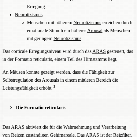
Erregung.
Neurotizismus
Menschen mit höherem
Neurotizismus
erreichen durch
emotionale Stimuli ein höheres
Arousal
als Menschen
mit geringem
Neurotizismus
.
Das corticale Erregungsniveau wird durch das
ARAS
gesteuert, das
in der Formatio reticularis, einem Teil des Hirnstamms liegt.
An Mäusen konnte gezeigt werden, dass die Fähigkeit zur
Selbstregulation des Arousals in einem mittleren Bereich die
3
Leistungsfähigkeit erhöht.
Die Formatio reticularis
Die Formatio reticularis besteht aus 3 parallel verlaufenden
Das
ARAS
aktiviert die für die Wahrnehmung und Verarbeitung
Säulen.
von Reizen zuständigen Gehirnareale. Das
ARAS
ist der Reizfilter,