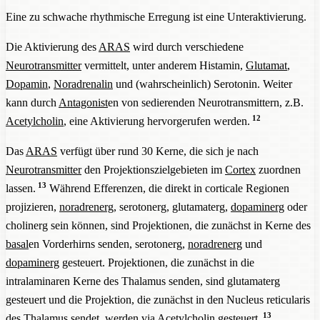
Eine zu schwache rhythmische Erregung ist eine Unteraktivierung.
Das tonische Aktivierungssystem (
tonisch
: lange
Phasen, wie Dünung im Verhältnis zu Wellen),
Die Aktivierung des
ARAS
wird durch verschiedene
reguliert durch den
Hypothalamus
mittels der
Neurotransmitter
vermittelt, unter anderem Histamin,
Glutamat
,
Neurotransmitter
(Nor-)Adrenalin und Serotonin die
Dopamin
,
Noradrenalin
und (wahrscheinlich) Serotonin. Weiter
tonische Aktivierung und Dämpfung der corticalen
kann durch
Antagonist
en von sedierenden Neurotransmittern, z.B.
Aktivität. Es steuert z.B. den Tag-Nacht-Rhythmus.
12
Acetylcholin
, eine Aktivierung hervorgerufen werden.
Das tonische Aktivierungssystem sitzt unter anderem
Das
ARAS
verfügt über rund 30 Kerne, die sich je nach
in der Formatio reticularis im Mittelhirn. Dies ist ein
Neurotransmitter
den Projektionszielgebieten im
Cortex
zuordnen
ausgedehntes, diffuses
Neuron
ennetzwerk im
13
lassen.
Während Efferenzen, die direkt in corticale Regionen
Hirnstamm, das von der Medulla oblongata
projizieren,
noradrenerg
, serotonerg, glutamaterg,
dopaminerg
oder
(verlängertes Mark) bis zum Zwischenhirn
cholinerg sein können, sind Projektionen, die zunächst in Kerne des
(Diencephalon) und in das
medial
e Vorderhirnbündel
basal
en Vorderhirns senden, serotonerg,
noradrenerg
und
reicht und die Raphe-Kerne und den
Locus
dopaminerg
gesteuert. Projektionen, die zunächst in die
coeruleus
umfasst.
intralaminaren Kerne des Thalamus senden, sind glutamaterg
gesteuert und die Projektion, die zunächst in den Nucleus reticularis
13
des Thalamus sendet, werden via
Acetylcholin
gesteuert.