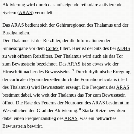
Die Aktivierung erfolgt, wenn das erforderliche Maß an
Aktivierung wird durch das aufsteigende retikuläre aktivierende
Interesse bzw. Wichtigkeit (innerer Erregung,
Arousal
)
System (
ARAS
) vermittelt.
vorhanden ist.
Das
ARAS
bedient sich der Gehirnregionen des Thalamus und der
Ist dieses Steuerungselement gestört, ergeben sich
Basalganglien.
Aufmerksamkeitsprobleme.
Der Thalamus ist der Reizfilter, der die Informationen der
Bei
ADHS
ist der optimale Bereich kleiner (untere
Sinnesorgane vor dem
Cortex
filtert. Hier ist der Sitz des bei
ADHS
Erregungsschwelle ist erhöht, obere herabgesetzt). Zugleich
zu weit offenen Reizfilters. Der Thalamus wird auch als das Tor
ist dieser optimale Bereich für die Betroffenen schwerer
zum Bewusstsein bezeichnet. Das
ARAS
ist so etwas wie der
7
einzuhalten (siehe nächster Punkt).
Hirnschrittmacher des Bewusstseins.
Durch rhythmische Erregung
der corticalen Pyramidenzellen durch die Formatio reticularis (Teil
des Thalamus) wird Bewusstsein erzeugt. Die Frequenz des
ARAS
bestimmt dabei, wie weit der Thalamus das Tor zum Bewusstsein
öffnet. Die Rate des Feuerns der
Neuron
en des
ARAS
bestimmt im
8
Wesentlichen den Grad der Aktivierung.
Starke Reize bewirken
dabei einen Frequenzanstieg des
ARAS
, was ein hellwaches
Bewusstsein bewirkt.