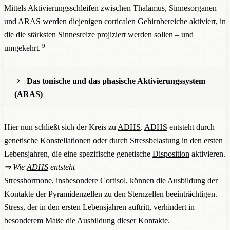
Mittels Aktivierungsschleifen zwischen Thalamus, Sinnesorganen
und
ARAS
werden diejenigen corticalen Gehirnbereiche aktiviert, in
die die stärksten Sinnesreize projiziert werden sollen – und
9
umgekehrt.
Das tonische und das phasische Aktivierungssystem
(
ARAS
)
10
Quelle
Hier nun schließt sich der Kreis zu
ADHS
.
ADHS
entsteht durch
genetische Konstellationen oder durch Stressbelastung in den ersten
Das Gehirn beherbergt zwei Aktivierungssysteme:
Lebensjahren, die eine spezifische genetische
Disposition
aktivieren.
⇒
Wie
ADHS
entsteht
Stresshormone, insbesondere
Cortisol
, können die Ausbildung der
Kontakte der Pyramidenzellen zu den Sternzellen beeinträchtigen.
3.1. Das tonische Aktivierungssystem im
Stress, der in den ersten Lebensjahren auftritt, verhindert in
Hypothalamus
besonderem Maße die Ausbildung dieser Kontakte.