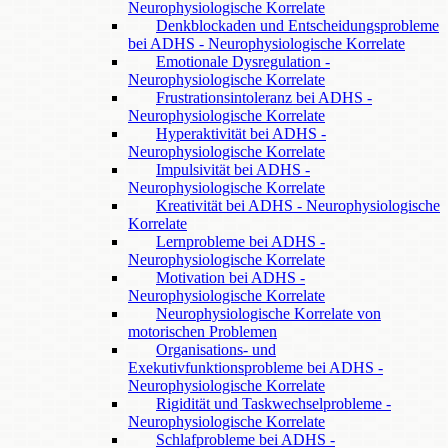
Neurophysiologische Korrelate
Denkblockaden und Entscheidungsprobleme
bei ADHS - Neurophysiologische Korrelate
Emotionale Dysregulation -
Neurophysiologische Korrelate
Frustrationsintoleranz bei ADHS -
Neurophysiologische Korrelate
Hyperaktivität bei ADHS -
Neurophysiologische Korrelate
Impulsivität bei ADHS -
Neurophysiologische Korrelate
Kreativität bei ADHS - Neurophysiologische
Korrelate
Lernprobleme bei ADHS -
Neurophysiologische Korrelate
Motivation bei ADHS -
Neurophysiologische Korrelate
Neurophysiologische Korrelate von
motorischen Problemen
Organisations- und
Exekutivfunktionsprobleme bei ADHS -
Neurophysiologische Korrelate
Rigidität und Taskwechselprobleme -
Neurophysiologische Korrelate
Schlafprobleme bei ADHS -