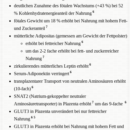
deutlichen Zunahme des fötalen Wachstums (+43 %) bei 52
6
% Kohlenhydratenergieanteil der Nahrung
fötales Gewicht um 18 % erhöht bei Nahrung mit hohem Fett-
7
und Zuckeranteil
mütterliche Adipositas (gemessen am Gewicht der Fettpolster)
6
erhöht bei fettreicher Nahrung
um das 2-2 fache erhöht bei fett- und zuckerreicher
7
Nahrung
6
zirkulierendes mütterliches Leptin erhöht
6
Serum-Adiponektin verringert
transplazentarer Transport von neutralen Aminosäuren erhöht
6
(10-fach)
SNAT2 (Natrium-gekoppelter neutraler
7
6
Aminosäuretransporter) in Plazenta erhöht
um das 9-fache
GLUT3 in Plazenta unverändert bei nur fettreicher
6
5
Nahrung
GLUT3 in Plazenta erhöht bei Nahrung mit hohem Fett und