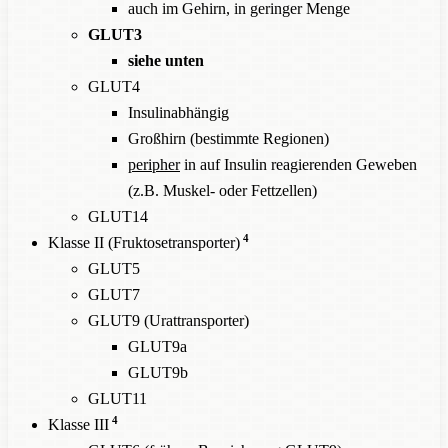
auch im Gehirn, in geringer Menge
GLUT3
siehe unten
GLUT4
Insulinabhängig
Großhirn (bestimmte Regionen)
peripher
in auf Insulin reagierenden Geweben
(z.B. Muskel- oder Fettzellen)
GLUT14
4
Klasse II (Fruktosetransporter)
GLUT5
GLUT7
GLUT9 (Urattransporter)
GLUT9a
GLUT9b
GLUT11
4
Klasse III