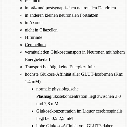
reichlich
in prä- und postsynaptischen neuronalen Dendriten
in anderen kleinen neuronalen Fortsätzen
in Axonen
nicht in
Gliazelle
n
Hirnrinde
Cerebellum
vermittelt den Glukosetransport in
Neuron
en mit hohem
Energiebedarf
Transport benötigt keine Energiezufuhr
höchste Glukose-Affinität aller GLUT-Isoformen (Km:
1.4 mM)
normale physiologische
Plasmaglukosekonzentration liegt zwischen 3,0
und 7,8 mM
Glukosekonzentration im
Liquor
cerebrospinalis
liegt bei 0,5-2,5 mM
hohe Glukose-Affinität von GLUT3 daher