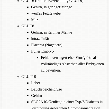
GLUT6 (frühere Bezeichnung GLUT9)
Gehirn, in geringer Menge
weißes Fettgewebe
Milz
GLUT8
Gehirn, in geringer Menge
intrazellulär
Plazenta (Nagetiere)
früher Embryo
Fehlen verringert eher Wurfgröße als
vollständiges Absterben aller Embryonen
zu bewirken.
GLUT10
Leber
Bauchspeicheldrüse
Gehirn
SLC2A10-Genliegt in einer Typ-2-Diabetes in
Verbindung gebrachten Chromosomenregion