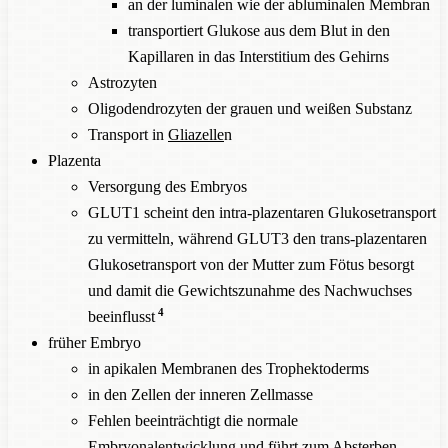
an der luminalen wie der abluminalen Membran
transportiert Glukose aus dem Blut in den
Kapillaren in das Interstitium des Gehirns
Astrozyten
Oligodendrozyten der grauen und weißen Substanz
Transport in
Gliazelle
n
Plazenta
Versorgung des Embryos
GLUT1 scheint den intra-plazentaren Glukosetransport
zu vermitteln, während GLUT3 den trans-plazentaren
Glukosetransport von der Mutter zum Fötus besorgt
und damit die Gewichtszunahme des Nachwuchses
4
beeinflusst
früher Embryo
in apikalen Membranen des Trophektoderms
in den Zellen der inneren Zellmasse
Fehlen beeinträchtigt die normale
Embryonalentwicklung und führt zum Absterben