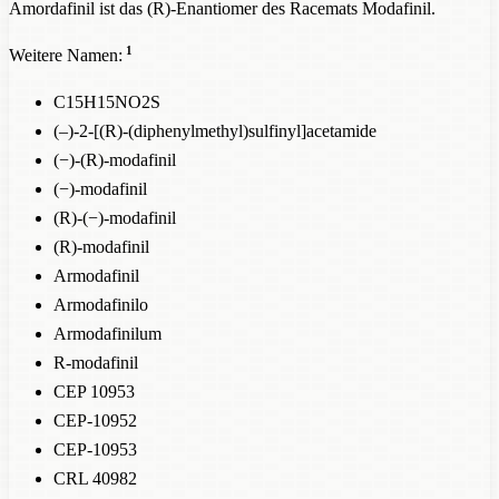
Amordafinil ist das (R)-Enantiomer des Racemats Modafinil.
1
Weitere Namen:
C15H15NO2S
(–)-2-[(R)-(diphenylmethyl)sulfinyl]acetamide
(−)-(R)-modafinil
(−)-modafinil
(R)-(−)-modafinil
(R)-modafinil
Armodafinil
Armodafinilo
Armodafinilum
R-modafinil
CEP 10953
CEP-10952
CEP-10953
CRL 40982