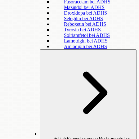
Fasoracetam bei ADHS
Mazindol bei ADHS
Droxidopa bei ADHS
Selegilin bei ADHS
Reboxetin bei ADHS
Tyrosin bei ADHS
Solriamfetol bei ADHS
Lamotrigin bei ADHS
Amlodipin bei ADHS
Schlafstörungsbezogene Medikamente bei