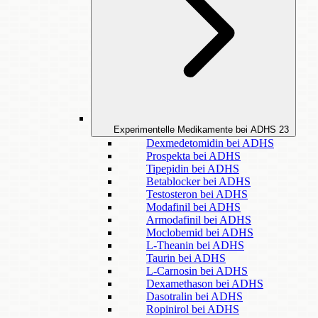
Experimentelle Medikamente bei ADHS
23
Dexmedetomidin bei ADHS
Prospekta bei ADHS
Tipepidin bei ADHS
Betablocker bei ADHS
Testosteron bei ADHS
Modafinil bei ADHS
Armodafinil bei ADHS
Moclobemid bei ADHS
L-Theanin bei ADHS
Taurin bei ADHS
L-Carnosin bei ADHS
Dexamethason bei ADHS
Dasotralin bei ADHS
Ropinirol bei ADHS