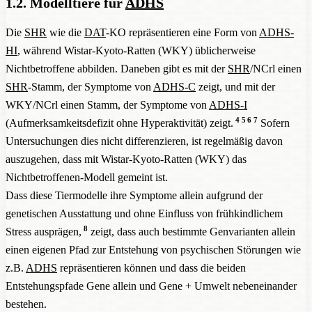
1.2. Modelltiere für
ADHS
Die
SHR
wie die
DAT
-KO repräsentieren eine Form von
ADHS-
HI
, während Wistar-Kyoto-Ratten (WKY) üblicherweise
Nichtbetroffene abbilden. Daneben gibt es mit der
SHR
/NCrl einen
SHR
-Stamm, der Symptome von
ADHS-C
zeigt, und mit der
WKY/NCrl einen Stamm, der Symptome von
ADHS-I
4
5
6
7
(Aufmerksamkeitsdefizit ohne Hyperaktivität) zeigt.
Sofern
Untersuchungen dies nicht differenzieren, ist regelmäßig davon
auszugehen, dass mit Wistar-Kyoto-Ratten (WKY) das
Nichtbetroffenen-Modell gemeint ist.
Dass diese Tiermodelle ihre Symptome allein aufgrund der
genetischen Ausstattung und ohne Einfluss von frühkindlichem
8
Stress ausprägen,
zeigt, dass auch bestimmte Genvarianten allein
einen eigenen Pfad zur Entstehung von psychischen Störungen wie
z.B.
ADHS
repräsentieren können und dass die beiden
Entstehungspfade Gene allein und Gene + Umwelt nebeneinander
bestehen.