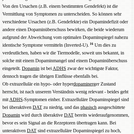
Von den Ursachen (z.B. einem bestimmten Gendefekt) ist die
Vermittlung von Symptomen zu unterscheiden. So können sehr
verschiedene Ursachen (z.B. Gendefekte) ein Dopamindefizit oder
andere einen Dopaminüberschuss bewirken, die beide wiederum
aufgrund der Abweichung vom optimalen Dopaminspiegel nahezu
16
identische Symptome vermitteln (Inverted-U).
Um dies zu
verdeutlichen, haben wir die Tiermodelle, soweit uns bekannt, in
solche mit einem Dopaminmangel und einem Dopaminüberschuss
eingeteilt.
Dopamin
ist bei
ADHS
zwar der wichtigste Faktor,
dennoch tragen die übrigen Einflüsse ebenfalls bei.
Ob extrazellulär ein hypo- oder hyper
dopaminerg
er Zustand
herrscht, ist nach unserem Verständnis wenig relevant - beides geht
mit
ADHS
-Symptomen einher. Extrazelluläre Dopaminspiegel sind
bei überaktiven
DAT
zu niedrig, und das
phasisch
ausgeschüttete
Dopamin
wird durch überaktive
DAT
bereits wiederaufgenommen,
bevor es sein Signal an die Rezeptoren übertragen kann. Bei
unteraktiven
DAT
sind extrazelluläre Dopaminspiegel zu hoch,