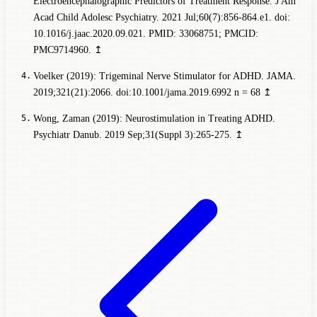
Electroencephalographic Predictors of Treatment Response. J Am
Acad Child Adolesc Psychiatry. 2021 Jul;60(7):856-864.e1. doi:
10.1016/j.jaac.2020.09.021. PMID: 33068751; PMCID:
PMC9714960.
↥
Voelker (2019): Trigeminal Nerve Stimulator for ADHD. JAMA.
2019;321(21):2066. doi:10.1001/jama.2019.6992
n = 68
↥
Wong, Zaman (2019): Neurostimulation in Treating ADHD.
Psychiatr Danub. 2019 Sep;31(Suppl 3):265-275.
↥