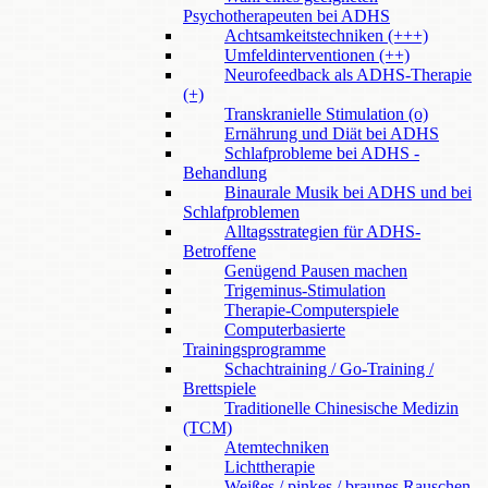
Psychotherapeuten bei ADHS
Achtsamkeitstechniken (+++)
Umfeldinterventionen (++)
Neurofeedback als ADHS-Therapie
(+)
Transkranielle Stimulation (o)
Ernährung und Diät bei ADHS
Schlafprobleme bei ADHS -
Behandlung
Binaurale Musik bei ADHS und bei
Schlafproblemen
Alltagsstrategien für ADHS-
Betroffene
Genügend Pausen machen
Trigeminus-Stimulation
Therapie-Computerspiele
Computerbasierte
Trainingsprogramme
Schachtraining / Go-Training /
Brettspiele
Traditionelle Chinesische Medizin
(TCM)
Atemtechniken
Lichttherapie
Weißes / pinkes / braunes Rauschen