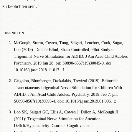
5
zu beobchten sein.
McGough, Sturm, Cowen, Tung, Salgari, Leuchter, Cook, Sugar,
Loo (2019): Double-Blind, Sham-Controlled, Pilot Study of
Trigeminal Nerve Stimulation for ADHD. J Am Acad Child Adolesc
Psychiatry. 2019 Jan 28. pii: S0890-8567(19)30045-0. doi:
10.1016/j.jaac.2018.11.013.
↥
Grigolon, Blumberger, Daskalakis, Trevizol (2019): Editorial:
Transcutaneous Trigeminal Nerve Stimulation for Children With
ADHD. J Am Acad Child Adolesc Psychiatry. 2019 Feb 7. pii:
S0890-8567(19)30095-4. doi: 10.1016/j.jaac.2019.01.006.
↥
Loo SK, Salgari GC, Ellis A, Cowen J, Dillon A, McGough JJ
(2021): Trigeminal Nerve Stimulation for Attention-
Deficit/Hyperactivity Disorder: Cognitive and