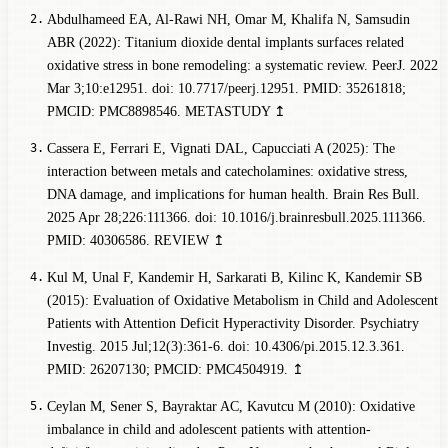
Abdulhameed EA, Al-Rawi NH, Omar M, Khalifa N, Samsudin
ABR (2022): Titanium dioxide dental implants surfaces related
oxidative stress in bone remodeling: a systematic review. PeerJ. 2022
Mar 3;10:e12951. doi: 10.7717/peerj.12951. PMID: 35261818;
PMCID: PMC8898546.
METASTUDY
↥
Cassera E, Ferrari E, Vignati DAL, Capucciati A (2025): The
interaction between metals and catecholamines: oxidative stress,
DNA damage, and implications for human health. Brain Res Bull.
2025 Apr 28;226:111366. doi: 10.1016/j.brainresbull.2025.111366.
PMID: 40306586.
REVIEW
↥
Kul M, Unal F, Kandemir H, Sarkarati B, Kilinc K, Kandemir SB
(2015): Evaluation of Oxidative Metabolism in Child and Adolescent
Patients with Attention Deficit Hyperactivity Disorder. Psychiatry
Investig. 2015 Jul;12(3):361-6. doi: 10.4306/pi.2015.12.3.361.
PMID: 26207130; PMCID: PMC4504919.
↥
Ceylan M, Sener S, Bayraktar AC, Kavutcu M (2010): Oxidative
imbalance in child and adolescent patients with attention-