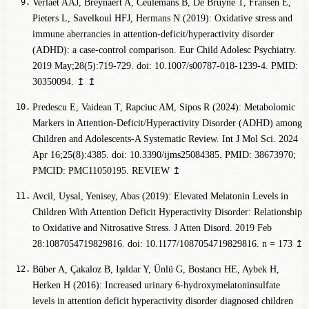
Verlaet AAJ, Breynaert A, Ceulemans B, De Bruyne T, Fransen E,
Pieters L, Savelkoul HFJ, Hermans N (2019): Oxidative stress and
immune aberrancies in attention-deficit/hyperactivity disorder
(ADHD): a case-control comparison. Eur Child Adolesc Psychiatry.
2019 May;28(5):719-729. doi: 10.1007/s00787-018-1239-4. PMID:
30350094.
↥
↥
Predescu E, Vaidean T, Rapciuc AM, Sipos R (2024): Metabolomic
Markers in Attention-Deficit/Hyperactivity Disorder (ADHD) among
Children and Adolescents-A Systematic Review. Int J Mol Sci. 2024
Apr 16;25(8):4385. doi: 10.3390/ijms25084385. PMID: 38673970;
PMCID: PMC11050195.
REVIEW
↥
Avcil, Uysal, Yenisey, Abas (2019): Elevated Melatonin Levels in
Children With Attention Deficit Hyperactivity Disorder: Relationship
to Oxidative and Nitrosative Stress. J Atten Disord. 2019 Feb
28:1087054719829816. doi: 10.1177/1087054719829816.
n = 173
↥
Büber A, Çakaloz B, Işıldar Y, Ünlü G, Bostancı HE, Aybek H,
Herken H (2016): Increased urinary 6-hydroxymelatoninsulfate
levels in attention deficit hyperactivity disorder diagnosed children