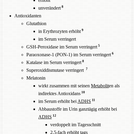
erhöht
8
unverändert
Antioxidanten
Glutathion
9
in Erythrozyten erhöht
im Serum verringert
5
GSH-Peroxidase im Serum verringert
6
Paraoxonase-1 (PON-1) im Serum verringert
8
Katalase im Serum verringert
7
Superoxiddismutase verringert
Melatonin
wirkt zusammen mit seinen
Metabolit
en als
10
indirektes Antioxidans
11
im Serum erhöht bei
ADHS
Abbaustoffe im Urin ganztägig erhöht bei
12
ADHS
verdoppelt im Tagesschnitt
2,5-fach erhöht tags