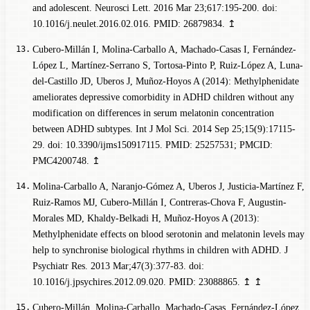
and adolescent. Neurosci Lett. 2016 Mar 23;617:195-200. doi:
10.1016/j.neulet.2016.02.016. PMID: 26879834.
↥
Cubero-Millán I, Molina-Carballo A, Machado-Casas I, Fernández-
López L, Martínez-Serrano S, Tortosa-Pinto P, Ruiz-López A, Luna-
del-Castillo JD, Uberos J, Muñoz-Hoyos A (2014): Methylphenidate
ameliorates depressive comorbidity in ADHD children without any
modification on differences in serum melatonin concentration
between ADHD subtypes. Int J Mol Sci. 2014 Sep 25;15(9):17115-
29. doi: 10.3390/ijms150917115. PMID: 25257531; PMCID:
PMC4200748.
↥
Molina-Carballo A, Naranjo-Gómez A, Uberos J, Justicia-Martínez F,
Ruiz-Ramos MJ, Cubero-Millán I, Contreras-Chova F, Augustin-
Morales MD, Khaldy-Belkadi H, Muñoz-Hoyos A (2013):
Methylphenidate effects on blood serotonin and melatonin levels may
help to synchronise biological rhythms in children with ADHD. J
Psychiatr Res. 2013 Mar;47(3):377-83. doi:
10.1016/j.jpsychires.2012.09.020. PMID: 23088865.
↥
↥
Cubero-Millán, Molina-Carballo, Machado-Casas, Fernández-López,