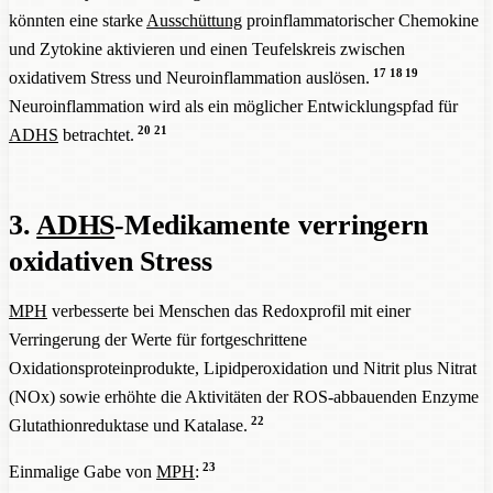
könnten eine starke
Ausschüttung
proinflammatorischer Chemokine
und Zytokine aktivieren und einen Teufelskreis zwischen
17
18
19
oxidativem Stress und Neuroinflammation auslösen.
Neuroinflammation wird als ein möglicher Entwicklungspfad für
20
21
ADHS
betrachtet.
3.
ADHS
-Medikamente verringern
oxidativen Stress
MPH
verbesserte bei Menschen das Redoxprofil mit einer
Verringerung der Werte für fortgeschrittene
Oxidationsproteinprodukte, Lipidperoxidation und Nitrit plus Nitrat
(NOx) sowie erhöhte die Aktivitäten der ROS-abbauenden Enzyme
22
Glutathionreduktase und Katalase.
23
Einmalige Gabe von
MPH
: