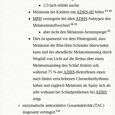
1,5-fach erhöht nachts
13
14
Melatonin bei Kindern mit
ADHS-HI
höher
MPH
verringerte bei allen
ADHS
-Subtypen den
14
15
Melatoninstoffwechsel
15
aber nicht den Melatonin-Serumspiegel
Dies ist spannend vor dem Hintergrund, dass
Melatonin die Blut-Hirn-Schranke überwinden
kann und der abendliche Melatoninanstieg durch
Wegfall von Licht auf die Retina über einen
Melatoninanstieg den Schlaf fördern soll,
während 75 % der
ADHS
-Betroffenen einen
nach hinten verschobenen Chronobiorhythmus
haben und zugleich Melatonin als Spray sich als
sehr wirksam bei Schlafproblemen bei
ADHS
zeigt.
enzymatische antioxidative Gesamtaktivität (TAC)
5
8
insgesamt verringert