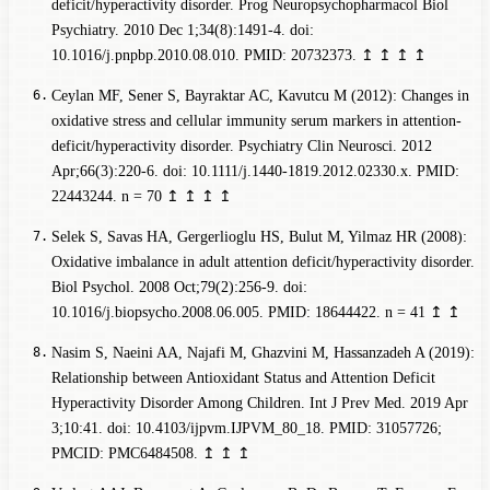
deficit/hyperactivity disorder. Prog Neuropsychopharmacol Biol
Psychiatry. 2010 Dec 1;34(8):1491-4. doi:
10.1016/j.pnpbp.2010.08.010. PMID: 20732373.
↥
↥
↥
↥
Ceylan MF, Sener S, Bayraktar AC, Kavutcu M (2012): Changes in
oxidative stress and cellular immunity serum markers in attention-
deficit/hyperactivity disorder. Psychiatry Clin Neurosci. 2012
Apr;66(3):220-6. doi: 10.1111/j.1440-1819.2012.02330.x. PMID:
22443244.
n = 70
↥
↥
↥
↥
Selek S, Savas HA, Gergerlioglu HS, Bulut M, Yilmaz HR (2008):
Oxidative imbalance in adult attention deficit/hyperactivity disorder.
Biol Psychol. 2008 Oct;79(2):256-9. doi:
10.1016/j.biopsycho.2008.06.005. PMID: 18644422.
n = 41
↥
↥
Nasim S, Naeini AA, Najafi M, Ghazvini M, Hassanzadeh A (2019):
Relationship between Antioxidant Status and Attention Deficit
Hyperactivity Disorder Among Children. Int J Prev Med. 2019 Apr
3;10:41. doi: 10.4103/ijpvm.IJPVM_80_18. PMID: 31057726;
PMCID: PMC6484508.
↥
↥
↥