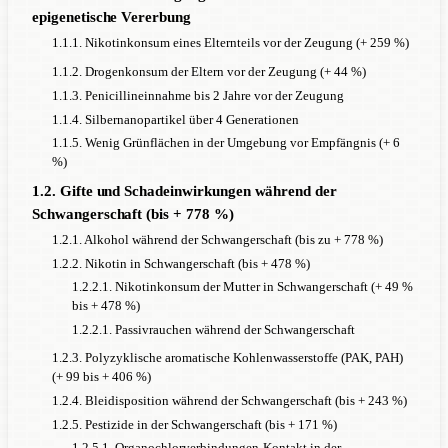
6
(Metastudie, k = 4)
epigenetische Vererbung
rs1108580 keine signifikante Korrelation
1.1.1. Nikotinkonsum eines Elternteils vor der Zeugung (+ 259 %)
6
(Metastudie, k = 5)
1.1.2. Drogenkonsum der Eltern vor der Zeugung (+ 44 %)
DRD
4
1.1.3. Penicillineinnahme bis 2 Jahre vor der Zeugung
5
7
7R (= 48-bp): + 45 % (Metastudie)
, + 34 %
+
1.1.4. Silbernanopartikel über 4 Generationen
8
6
9
33 %
, + 33 % (Metastudie, k = 26)
, + 20 %
,
1.1.5. Wenig Grünflächen in der Umgebung vor Empfängnis (+ 6
10
11
5
%)
keine Korrelation
+ 16 % (Metastudie)
7
5R: + 68 %
1.2. Gifte und Schadeinwirkungen während der
7
Schwangerschaft (bis + 778 %)
4R: -10 %
6
1.2.1. Alkohol während der Schwangerschaft (bis zu + 778 %)
rs1800955: + 21 % (Metastudie, k = 5)
12
1.2.2. Nikotin in Schwangerschaft (bis + 478 %)
DRD
4: keine Korrelation
1.2.2.1. Nikotinkonsum der Mutter in Schwangerschaft (+ 49 %
DRD
5
bis + 478 %)
7
12
148-bp-Allel: + 34 %
, + 27 %
, + 24 %
1.2.2.1. Passivrauchen während der Schwangerschaft
5
6
(Metastudie)
, + 23 % (Metastudie, k = 9)
1.2.3. Polyzyklische aromatische Kohlenwasserstoffe (PAK, PAH)
7
136-bp: - 43 %
(+ 99 bis + 406 %)
DRD
3
1.2.4. Bleidisposition während der Schwangerschaft (bis + 243 %)
rs6280 keine signifikante Korrelation
1.2.5. Pestizide in der Schwangerschaft (bis + 171 %)
6
1.2.5.1. Organochlorverbindungen-Kontakt in der