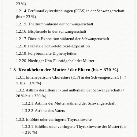
NAT/SLC6A2
23 %)
rs5569: keine signifikante Korrelation
1.2.14. Perfluoralkylverbindungen (PFAS) in der Schwangerschaft
6
(Metastudie, k = 5)
(bis + 23 %)
rs2242447: keine signifikante Korrelation
1.2.15. Thallium während der Schwangerschaft
6
1.2.16. Bisphenole in der Schwangerschaft
(Metastudie, k = 5)
1.2.17. Dioxin-Exposition während der Schwangerschaft
ADRA2A
1.2.18. Pränatale Schwefeldioxid-Exposition
rs1800544: keine signifikante Korrelation
1.2.19. Polybromierte Diphenylether
6
(Metastudie, k = 11)
1.2.20. Niedriger Urin-Fluoridgehalt der Mutter
rs1800545: keine signifikante Korrelation
1.3. Krankheiten der Mutter / der Eltern (bis + 370 %)
6
(Metastudie, k = 4)
1.3.1. Intrahepatische Cholestase (ICP) in der Schwangerschaft (+ 7
rs553668: keine signifikante Korrelation
% bis + 370 %)
6
(Metastudie, k = 4)
1.3.2. Asthma der Eltern in- und außerhalb der Schwangerschaft (+
26 % bis + 330 %)
Serotonerge Gene:
1.3.2.1. Asthma der Mutter während der Schwangerschaft
1.3.2.2. Asthma des Vaters
5HTTLPR/SLC6A
1.3.3. Erhöhte oder verringerte Thyroxinwerte
14
long: + 31 % (Metastudie, k = 6)
, + 17 %
1.3.3.1. Erhöhte oder verringerte Thyroxinwerte der Mutter (bis
6
(Metastudie, k = 19)
+ 310 %)