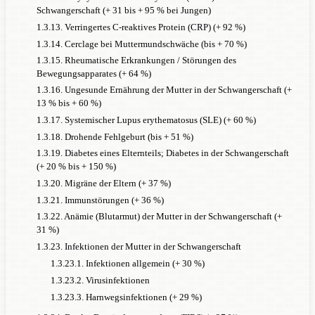
Schwangerschaft (+ 31 bis + 95 % bei Jungen)
rs1843809: keine signifikante Korrelation
1.3.13. Verringertes C-reaktives Protein (CRP) (+ 92 %)
6
(Metastudie, k = 4)
1.3.14. Cerclage bei Muttermundschwäche (bis + 70 %)
rs1386493: keine signifikante Korrelation
1.3.15. Rheumatische Erkrankungen / Störungen des
6
(Metastudie, k = 4)
Bewegungsapparates (+ 64 %)
1.3.16. Ungesunde Ernährung der Mutter in der Schwangerschaft (+
Weitere Gene:
13 % bis + 60 %)
1.3.17. Systemischer Lupus erythematosus (SLE) (+ 60 %)
MAOA:
1.3.18. Drohende Fehlgeburt (bis + 51 %)
15
/+ 94 % unter Han-Chinesen
1.3.19. Diabetes eines Elternteils; Diabetes in der Schwangerschaft
CHRNA4
(+ 20 % bis + 150 %)
6
rs2273506: + 19 % (Metastudie, k = 4)
1.3.20. Migräne der Eltern (+ 37 %)
6
1.3.21. Immunstörungen (+ 36 %)
rs6090384: + 28 % (Metastudie, k = 4)
1.3.22. Anämie (Blutarmut) der Mutter in der Schwangerschaft (+
SNAP-25
31 %)
6
rs3746544: + 15 % (Metastudie, k = 7)
1.3.23. Infektionen der Mutter in der Schwangerschaft
rs362987: keine signifikante Korrelation
1.3.23.1. Infektionen allgemein (+ 30 %)
6
(Metastudie, k = 5)
1.3.23.2. Virusinfektionen
rs363006: keine signifikante Korrelation
1.3.23.3. Harnwegsinfektionen (+ 29 %)
6
(Metastudie, k = 7)