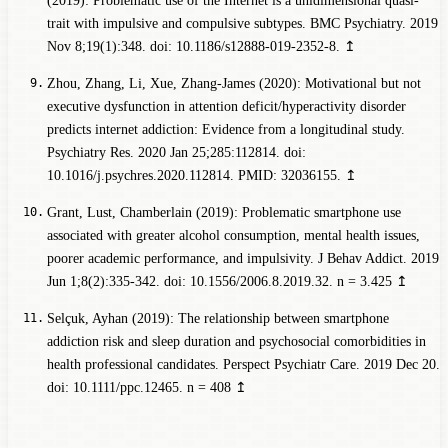
(2019): Problematic use of the Internet is a unidimensional quasi-
trait with impulsive and compulsive subtypes. BMC Psychiatry. 2019
Nov 8;19(1):348. doi: 10.1186/s12888-019-2352-8.
↥
Zhou, Zhang, Li, Xue, Zhang-James (2020): Motivational but not
executive dysfunction in attention deficit/hyperactivity disorder
predicts internet addiction: Evidence from a longitudinal study.
Psychiatry Res. 2020 Jan 25;285:112814. doi:
10.1016/j.psychres.2020.112814. PMID: 32036155.
↥
Grant, Lust, Chamberlain (2019): Problematic smartphone use
associated with greater alcohol consumption, mental health issues,
poorer academic performance, and impulsivity. J Behav Addict. 2019
Jun 1;8(2):335-342. doi: 10.1556/2006.8.2019.32.
n = 3.425
↥
Selçuk, Ayhan (2019): The relationship between smartphone
addiction risk and sleep duration and psychosocial comorbidities in
health professional candidates. Perspect Psychiatr Care. 2019 Dec 20.
doi: 10.1111/ppc.12465.
n = 408
↥