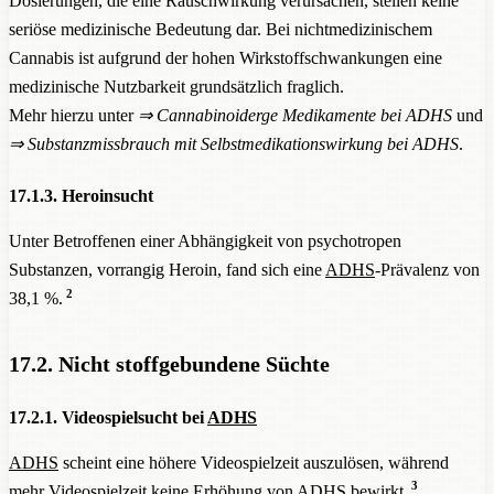
Dosierungen, die eine Rauschwirkung verursachen, stellen keine
seriöse medizinische Bedeutung dar. Bei nichtmedizinischem
Cannabis ist aufgrund der hohen Wirkstoffschwankungen eine
medizinische Nutzbarkeit grundsätzlich fraglich.
Mehr hierzu unter
⇒
Cannabinoiderge Medikamente bei ADHS
und
⇒
Substanzmissbrauch mit Selbstmedikationswirkung bei ADHS
.
17.1.3. Heroinsucht
Unter Betroffenen einer Abhängigkeit von psychotropen
Substanzen, vorrangig Heroin, fand sich eine
ADHS
-Prävalenz von
2
38,1 %.
17.2. Nicht stoffgebundene Süchte
17.2.1. Videospielsucht bei
ADHS
ADHS
scheint eine höhere Videospielzeit auszulösen, während
3
mehr Videospielzeit keine Erhöhung von
ADHS
bewirkt.