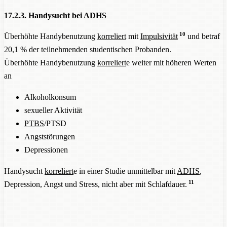
17.2.3. Handysucht bei
ADHS
10
Überhöhte Handybenutzung
korreliert
mit
Impulsivität
und betraf
20,1 % der teilnehmenden studentischen Probanden.
Überhöhte Handybenutzung
korreliert
e weiter mit höheren Werten
an
Alkoholkonsum
sexueller Aktivität
PTBS
/PTSD
Angststörungen
Depressionen
Handysucht
korreliert
e in einer Studie unmittelbar mit
ADHS
,
11
Depression, Angst und Stress, nicht aber mit Schlafdauer.