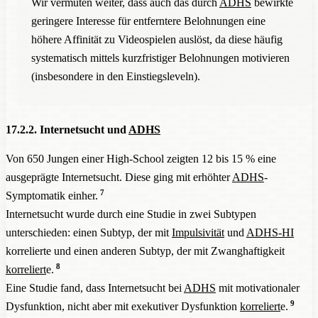
Wir vermuten weiter, dass auch das durch
ADHS
bewirkte
geringere Interesse für entferntere Belohnungen eine
höhere Affinität zu Videospielen auslöst, da diese häufig
systematisch mittels kurzfristiger Belohnungen motivieren
(insbesondere in den Einstiegsleveln).
17.2.2. Internetsucht und
ADHS
Von 650 Jungen einer High-School zeigten 12 bis 15 % eine
ausgeprägte Internetsucht. Diese ging mit erhöhter
ADHS
-
7
Symptomatik einher.
Internetsucht wurde durch eine Studie in zwei Subtypen
unterschieden: einen Subtyp, der mit
Impulsivität
und
ADHS-HI
korrelierte und einen anderen Subtyp, der mit Zwanghaftigkeit
8
korreliert
e.
Eine Studie fand, dass Internetsucht bei
ADHS
mit motivationaler
9
Dysfunktion, nicht aber mit exekutiver Dysfunktion
korreliert
e.