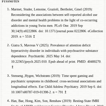
Marmet, Studer, Lemoine, Grazioli, Bertholet, Gmel (2019):
Reconsidering the associations between self-reported alcohol use
disorder and mental health problems in the light of co-occurring
addictions in young Swiss men. PLoS One. 2019 Sep
30;14(9):e0222806. doi: 10.1371/journal.pone.0222806. eCollection
2019.
n = 5516
↥
Giatra S, Mavreas V (2025): Prevalence of attention deficit
hyperactivity disorder in individuals with psychoactive substance
dependence. Psychiatriki. 2025 May 14. doi:
10.22365/jpsych.2025.010. Epub ahead of print. PMID: 40400270.
↥
Stenseng.,Hygen, Wichstrøm (2019): Time spent gaming and
psychiatric symptoms in childhood: cross-sectional associations and
longitudinal effects. Eur Child Adolesc Psychiatry. 2019 Sep 6. doi:
10.1007/s00787-019-01398-2.
n = 791
↥
Han, Bae, Hong, Kim, Son, Renshaw (2019): Resting-State fMRI