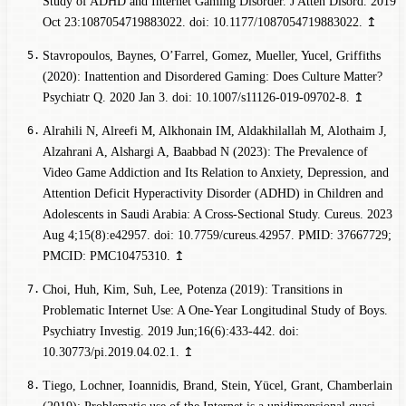
Study of ADHD and Internet Gaming Disorder. J Atten Disord. 2019
Oct 23:1087054719883022. doi: 10.1177/1087054719883022.
↥
Stavropoulos, Baynes, O’Farrel, Gomez, Mueller, Yucel, Griffiths
(2020): Inattention and Disordered Gaming: Does Culture Matter?
Psychiatr Q. 2020 Jan 3. doi: 10.1007/s11126-019-09702-8.
↥
Alrahili N, Alreefi M, Alkhonain IM, Aldakhilallah M, Alothaim J,
Alzahrani A, Alshargi A, Baabbad N (2023): The Prevalence of
Video Game Addiction and Its Relation to Anxiety, Depression, and
Attention Deficit Hyperactivity Disorder (ADHD) in Children and
Adolescents in Saudi Arabia: A Cross-Sectional Study. Cureus. 2023
Aug 4;15(8):e42957. doi: 10.7759/cureus.42957. PMID: 37667729;
PMCID: PMC10475310.
↥
Choi, Huh, Kim, Suh, Lee, Potenza (2019): Transitions in
Problematic Internet Use: A One-Year Longitudinal Study of Boys.
Psychiatry Investig. 2019 Jun;16(6):433-442. doi:
10.30773/pi.2019.04.02.1.
↥
Tiego, Lochner, Ioannidis, Brand, Stein, Yücel, Grant, Chamberlain