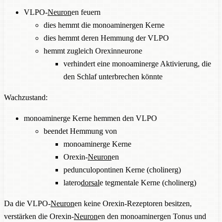
VLPO-
Neuron
en feuern
dies hemmt die monoaminergen Kerne
dies hemmt deren Hemmung der VLPO
hemmt zugleich Orexinneurone
verhindert eine monoaminerge Aktivierung, die
den Schlaf unterbrechen könnte
Wachzustand:
monoaminerge Kerne hemmen den VLPO
beendet Hemmung von
monoaminerge Kerne
Orexin-
Neuron
en
pedunculopontinen Kerne (cholinerg)
latero
dorsal
e tegmentale Kerne (cholinerg)
Da die VLPO-
Neuron
en keine Orexin-Rezeptoren besitzen,
verstärken die Orexin-
Neuron
en den monoaminergen Tonus und