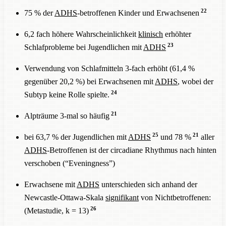
22
75 % der
ADHS
-betroffenen Kinder und Erwachsenen
6,2 fach höhere Wahrscheinlichkeit
klinisch
erhöhter
23
Schlafprobleme bei Jugendlichen mit
ADHS
Verwendung von Schlafmitteln 3-fach erhöht (61,4 %
gegenüber 20,2 %) bei Erwachsenen mit
ADHS
, wobei der
24
Subtyp keine Rolle spielte.
21
Alpträume 3-mal so häufig
25
21
bei 63,7 % der Jugendlichen mit
ADHS
und 78 %
aller
ADHS
-Betroffenen ist der circadiane Rhythmus nach hinten
verschoben (“Eveningness”)
Erwachsene mit
ADHS
unterschieden sich anhand der
Newcastle-Ottawa-Skala
signifikant
von Nichtbetroffenen:
26
(Metastudie, k = 13)