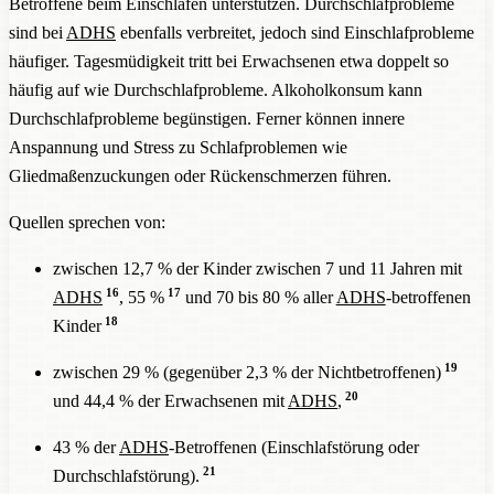
Betroffene beim Einschlafen unterstützen. Durchschlafprobleme
sind bei
ADHS
ebenfalls verbreitet, jedoch sind Einschlafprobleme
häufiger. Tagesmüdigkeit tritt bei Erwachsenen etwa doppelt so
häufig auf wie Durchschlafprobleme. Alkoholkonsum kann
Durchschlafprobleme begünstigen. Ferner können innere
Anspannung und Stress zu Schlafproblemen wie
Gliedmaßenzuckungen oder Rückenschmerzen führen.
Quellen sprechen von:
zwischen 12,7 % der Kinder zwischen 7 und 11 Jahren mit
16
17
ADHS
, 55 %
und 70 bis 80 % aller
ADHS
-betroffenen
18
Kinder
19
zwischen 29 % (gegenüber 2,3 % der Nichtbetroffenen)
20
und 44,4 % der Erwachsenen mit
ADHS
,
43 % der
ADHS
-Betroffenen (Einschlafstörung oder
21
Durchschlafstörung).