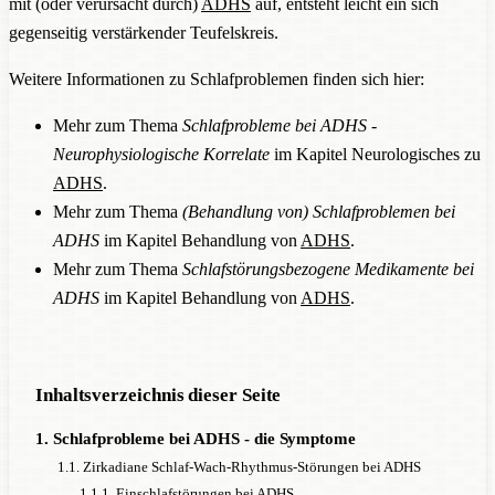
mit (oder verursacht durch)
ADHS
auf, entsteht leicht ein sich
gegenseitig verstärkender Teufelskreis.
Weitere Informationen zu Schlafproblemen finden sich hier:
Mehr zum Thema
Schlafprobleme bei ADHS -
Neurophysiologische Korrelate
im Kapitel Neurologisches zu
ADHS
.
Mehr zum Thema
(Behandlung von) Schlafproblemen bei
ADHS
im Kapitel Behandlung von
ADHS
.
Mehr zum Thema
Schlafstörungsbezogene Medikamente bei
ADHS
im Kapitel Behandlung von
ADHS
.
Inhaltsverzeichnis dieser Seite
1. Schlafprobleme bei ADHS - die Symptome
1.1. Zirkadiane Schlaf-Wach-Rhythmus-Störungen bei ADHS
1.1.1. Einschlafstörungen bei ADHS