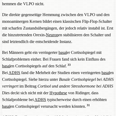
hemmen die VLPO nicht.
Die direkte gegenseitige Hemmung zwischen den VLPO und den
monoaminergen Kernen bildet einen klassischen Flip-Flop-Schalter
mit scharfen Zustandsübergängen, der jedoch relativ instabil ist. Erst
die hinzutretenden Orexin-
Neuron
en stabilisieren den Schalter und
sind letztendlich die entscheidende Instanz.
Bei Männern geht ein verringerter
basal
er Cortisolspiegel mit
Schlafproblemen einher. Bei Frauen fand sich kein Einfluss des
33
basal
en Cortisolspiegels auf den Schlaf.
Bei
ADHS
fand die Mehrheit der Studien einen verringerten
basal
en
Cortisolspiegel. Siehe hierzu unter
Basale Cortisolspiegel bei ADHS
verringert
im Beitrag
Cortisol und andere Stresshormone bei ADHS
Dies deckt sich nicht mit der
Hypothese
von Ridinger, dass
Schlafprobleme bei
ADHS
typischerweise durch einen erhöhten
31
basal
en Cortisolspiegel verursacht werden könnten.