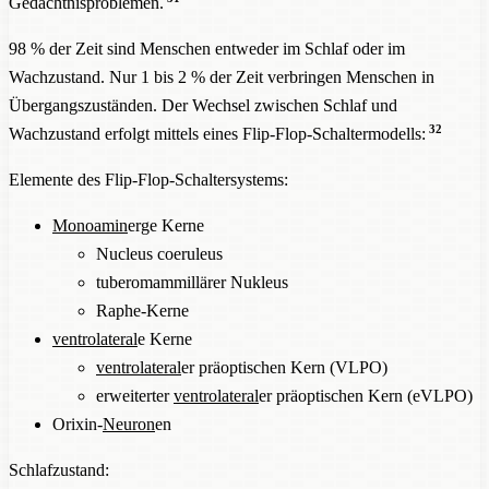
Gedächtnisproblemen.
98 % der Zeit sind Menschen entweder im Schlaf oder im
Wachzustand. Nur 1 bis 2 % der Zeit verbringen Menschen in
Übergangszuständen. Der Wechsel zwischen Schlaf und
32
Wachzustand erfolgt mittels eines Flip-Flop-Schaltermodells:
Elemente des Flip-Flop-Schaltersystems:
Monoamin
erge Kerne
Nucleus coeruleus
tuberomammillärer Nukleus
Raphe-Kerne
ventrolateral
e Kerne
ventrolateral
er präoptischen Kern (VLPO)
erweiterter
ventrolateral
er präoptischen Kern (eVLPO)
Orixin-
Neuron
en
Schlafzustand: