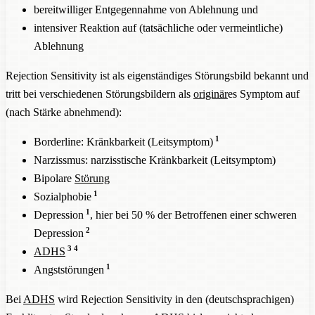
bereitwilliger Entgegennahme von Ablehnung und
intensiver Reaktion auf (tatsächliche oder vermeintliche)
Ablehnung
Rejection Sensitivity ist als eigenständiges Störungsbild bekannt und
tritt bei verschiedenen Störungsbildern als
originär
es Symptom auf
(nach Stärke abnehmend):
1
Borderline: Kränkbarkeit (Leitsymptom)
Narzissmus: narzisstische Kränkbarkeit (Leitsymptom)
Bipolare
Störung
1
Sozialphobie
1
Depression
, hier bei 50 % der Betroffenen einer schweren
2
Depression
3
4
ADHS
1
Angststörungen
Bei
ADHS
wird Rejection Sensitivity in den (deutschsprachigen)