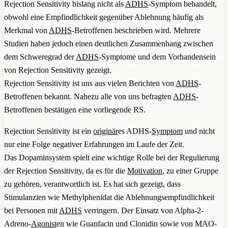
Rejection Sensitivity bislang nicht als
ADHS
-Symptom behandelt,
obwohl eine Empfindlichkeit gegenüber Ablehnung häufig als
Merkmal von
ADHS
-Betroffenen beschrieben wird. Mehrere
Studien haben jedoch einen deutlichen Zusammenhang zwischen
dem Schweregrad der
ADHS
-Symptome und dem Vorhandensein
von Rejection Sensitivity gezeigt.
Rejection Sensitivity ist uns aus vielen Berichten von
ADHS
-
Betroffenen bekannt. Nahezu alle von uns befragten
ADHS
-
Betroffenen bestätigen eine vorliegende RS.
Rejection Sensitivity ist ein
originär
es ADHS-
Symptom
und nicht
nur eine Folge negativer Erfahrungen im Laufe der Zeit.
Das Dopaminsystem spielt eine wichtige Rolle bei der Regulierung
der Rejection Sensitivity, da es für die
Motivation
, zu einer Gruppe
zu gehören, verantwortlich ist. Es hat sich gezeigt, dass
Stimulanzien wie Methylphenidat die Ablehnungsempfindlichkeit
bei Personen mit
ADHS
verringern. Der Einsatz von Alpha-2-
Adreno-
Agonist
en wie Guanfacin und Clonidin sowie von MAO-