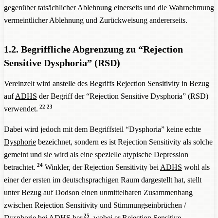
gegenüber tatsächlicher Ablehnung einerseits und die Wahrnehmung
vermeintlicher Ablehnung und Zurückweisung andererseits.
1.2. Begriffliche Abgrenzung zu “Rejection
Sensitive Dysphoria” (RSD)
Vereinzelt wird anstelle des Begriffs Rejection Sensitivity in Bezug
auf
ADHS
der Begriff der “Rejection Sensitive Dysphoria” (RSD)
22
23
verwendet.
Dabei wird jedoch mit dem Begriffsteil “Dysphoria” keine echte
Dysphorie
bezeichnet, sondern es ist Rejection Sensitivity als solche
gemeint und sie wird als eine spezielle atypische Depression
24
betrachtet.
Winkler, der Rejection Sensitivity bei
ADHS
wohl als
einer der ersten im deutschsprachigen Raum dargestellt hat, stellt
unter Bezug auf Dodson einen unmittelbaren Zusammenhang
zwischen Rejection Sensitivity und Stimmungseinbrüchen /
25
Dysphorie
bei
ADHS
her
, wobei er Rejection Sensitive