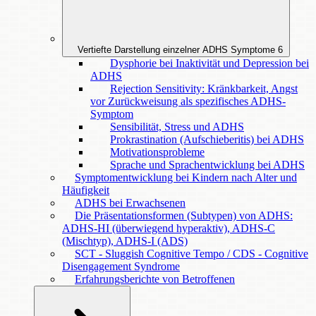
Vertiefte Darstellung einzelner ADHS Symptome
6
Dysphorie bei Inaktivität und Depression bei
ADHS
Rejection Sensitivity: Kränkbarkeit, Angst
vor Zurückweisung als spezifisches ADHS-
Symptom
Sensibilität, Stress und ADHS
Prokrastination (Aufschieberitis) bei ADHS
Motivationsprobleme
Sprache und Sprachentwicklung bei ADHS
Symptomentwicklung bei Kindern nach Alter und
Häufigkeit
ADHS bei Erwachsenen
Die Präsentationsformen (Subtypen) von ADHS:
ADHS-HI (überwiegend hyperaktiv), ADHS-C
(Mischtyp), ADHS-I (ADS)
SCT - Sluggish Cognitive Tempo / CDS - Cognitive
Disengagement Syndrome
Erfahrungsberichte von Betroffenen