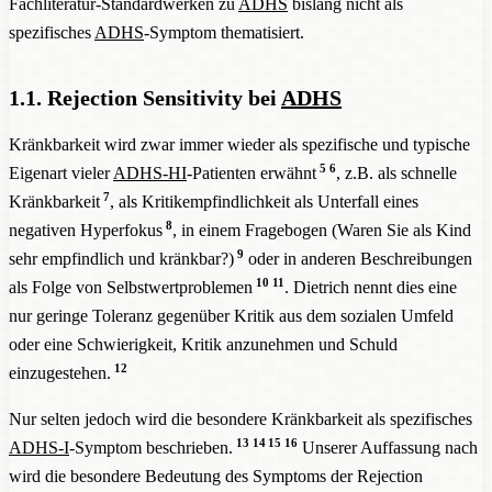
Fachliteratur-Standardwerken zu
ADHS
bislang nicht als
spezifisches
ADHS
-Symptom thematisiert.
1.1. Rejection Sensitivity bei
ADHS
Kränkbarkeit wird zwar immer wieder als spezifische und typische
5
6
Eigenart vieler
ADHS-HI
-Patienten erwähnt
, z.B. als schnelle
7
Kränkbarkeit
, als Kritikempfindlichkeit als Unterfall eines
8
negativen Hyperfokus
, in einem Fragebogen (Waren Sie als Kind
9
sehr empfindlich und kränkbar?)
oder in anderen Beschreibungen
10
11
als Folge von Selbstwertproblemen
. Dietrich nennt dies eine
nur geringe Toleranz gegenüber Kritik aus dem sozialen Umfeld
oder eine Schwierigkeit, Kritik anzunehmen und Schuld
12
einzugestehen.
Nur selten jedoch wird die besondere Kränkbarkeit als spezifisches
13
14
15
16
ADHS-I
-Symptom beschrieben.
Unserer Auffassung nach
wird die besondere Bedeutung des Symptoms der Rejection