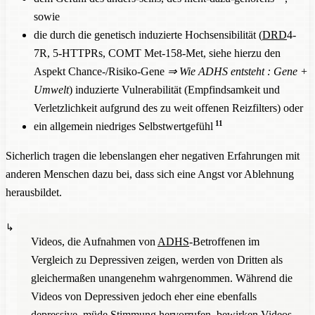
sowie
die durch die genetisch induzierte Hochsensibilität (
DRD
4-
7R, 5-HTTPRs, COMT Met-158-Met, siehe hierzu den
Aspekt Chance-/Risiko-Gene
⇒
Wie ADHS entsteht : Gene +
Umwelt
) induzierte Vulnerabilität (Empfindsamkeit und
Verletzlichkeit aufgrund des zu weit offenen Reizfilters) oder
11
ein allgemein niedriges Selbstwertgefühl
Sicherlich tragen die lebenslangen eher negativen Erfahrungen mit
anderen Menschen dazu bei, dass sich eine Angst vor Ablehnung
herausbildet.
Videos, die Aufnahmen von
ADHS
-Betroffenen im
Vergleich zu Depressiven zeigen, werden von Dritten als
gleichermaßen unangenehm wahrgenommen. Während die
Videos von Depressiven jedoch eher eine ebenfalls
depressive, müde Stimmung hervorrufen, bewirken Videos