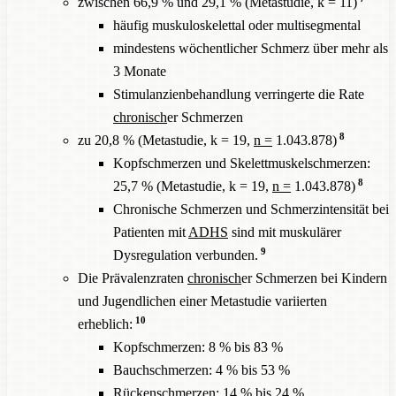
zwischen 66,9 % und 29,1 % (Metastudie, k = 11)
häufig muskuloskelettal oder multisegmental
mindestens wöchentlicher Schmerz über mehr als
3 Monate
Stimulanzienbehandlung verringerte die Rate
chronisch
er Schmerzen
8
zu 20,8 % (Metastudie, k = 19,
n =
1.043.878)
Kopfschmerzen und Skelettmuskelschmerzen:
8
25,7 % (Metastudie, k = 19,
n =
1.043.878)
Chronische Schmerzen und Schmerzintensität bei
Patienten mit
ADHS
sind mit muskulärer
9
Dysregulation verbunden.
Die Prävalenzraten
chronisch
er Schmerzen bei Kindern
und Jugendlichen einer Metastudie variierten
10
erheblich:
Kopfschmerzen: 8 % bis 83 %
Bauchschmerzen: 4 % bis 53 %
Rückenschmerzen: 14 % bis 24 %