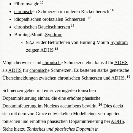
15
Fibromyalgie
16
chronisch
en Schmerzen im unteren Rückenbereich
17
idiopathischen orofazialen Schmerzen
13
chronisch
en Bauchschmerzen
Burning-Mouth-
Syndrom
92,2 % der Betroffenen von Burning-Mouth-
Syndrom
18
zeigten
ADHS
Möglicherweise sind
chronisch
e Schmerzen eher kausal für
ADHS
als
ADHS
für
chronisch
e Schmerzen. Es bestehen starke genetische
19
Überschneidungen zwischen
chronisch
en Schmerzen und
ADHS
.
Schmerzen gehen mit einer verringerten tonischen
Dopaminfeuerung einher, die eine erhöhte phasische
20
Dopaminfeuerung im
Nucleus accumbens
bewirkt.
Dies deckt
sich mit dem von Grace entwickelten Modell einer verringerten
tonischen und erhöhten phasischen Dopaminfeuerung bei
ADHS
.
Siehe hierzu
Tonisches und phasisches Dopamin in