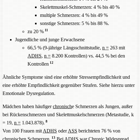
Skelettmuskel-Schmerzen: 4 % bis 40 %
multiple Schmerzen: 4 % bis 49 %
sonstige Schmerzen: 5 % bis 88 %.
11
zu 20 %
Jugendliche und junge Erwachsene
66,5 % (9-jährige Längsschnittstudie,
n =
263 mit
ADHS
,
n =
8.200 Kontrollen) vs. 44,5 % bei den
12
Kontrollen
Ähnliche Symptome sind eine erhöhte Stressempfindlichkeit und
eine erhöhte Empfindlichkeit gegenüber Strafen. Siehe hierzu unter
Emotionale Dysregulation.
Mädchen haben häufiger
chronisch
e Schmerzen als Jungen, außer
bei Rückenschmerzen und Skelettmuskelschmerzen (Metastudie, k
8
= 19,
n =
1.043.878).
Von 100 Frauen mit
ADHS
oder
ASS
berichteten 76 % von
13
chronisch
en Schmerzen.
Bei
ADHS
war Chronic Widespread