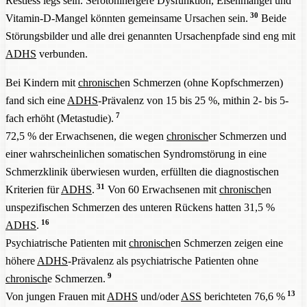
Restless legs sein. Serotoninergere Dysfunktion, Eisenmangel und
30
Vitamin-D-Mangel könnten gemeinsame Ursachen sein.
Beide
Störungsbilder und alle drei genannten Ursachenpfade sind eng mit
ADHS
verbunden.
Bei Kindern mit
chronisch
en Schmerzen (ohne Kopfschmerzen)
fand sich eine
ADHS
-Prävalenz von 15 bis 25 %, mithin 2- bis 5-
7
fach erhöht (Metastudie).
72,5 % der Erwachsenen, die wegen
chronisch
er Schmerzen und
einer wahrscheinlichen somatischen Syndromstörung in eine
Schmerzklinik überwiesen wurden, erfüllten die diagnostischen
31
Kriterien für
ADHS
.
Von 60 Erwachsenen mit
chronisch
en
unspezifischen Schmerzen des unteren Rückens hatten 31,5 %
16
ADHS
.
Psychiatrische Patienten mit
chronisch
en Schmerzen zeigen eine
höhere
ADHS
-Prävalenz als psychiatrische Patienten ohne
9
chronisch
e Schmerzen.
13
Von jungen Frauen mit
ADHS
und/oder
ASS
berichteten 76,6 %