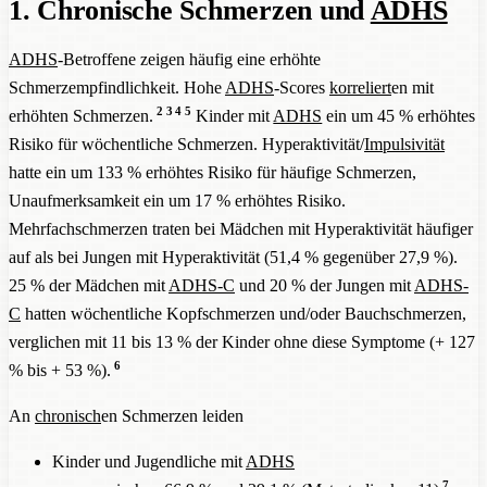
1. Chronische Schmerzen und
ADHS
ADHS
-Betroffene zeigen häufig eine erhöhte
Schmerzempfindlichkeit. Hohe
ADHS
-Scores
korreliert
en mit
2
3
4
5
erhöhten Schmerzen.
Kinder mit
ADHS
ein um 45 % erhöhtes
Risiko für wöchentliche Schmerzen. Hyperaktivität/
Impulsivität
hatte ein um 133 % erhöhtes Risiko für häufige Schmerzen,
Unaufmerksamkeit ein um 17 % erhöhtes Risiko.
Mehrfachschmerzen traten bei Mädchen mit Hyperaktivität häufiger
auf als bei Jungen mit Hyperaktivität (51,4 % gegenüber 27,9 %).
25 % der Mädchen mit
ADHS-C
und 20 % der Jungen mit
ADHS-
C
hatten wöchentliche Kopfschmerzen und/oder Bauchschmerzen,
verglichen mit 11 bis 13 % der Kinder ohne diese Symptome (+ 127
6
% bis + 53 %).
An
chronisch
en Schmerzen leiden
Kinder und Jugendliche mit
ADHS
7