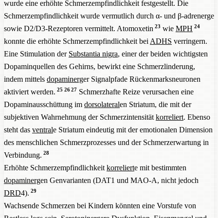
wurde eine erhöhte Schmerzempfindlichkeit festgestellt. Die
Schmerzempfindlichkeit wurde vermutlich durch α- und β-adrenerge
23
24
sowie D2/D3-Rezeptoren vermittelt. Atomoxetin
wie
MPH
konnte die erhöhte Schmerzempfindlichkeit bei
ADHS
verringern.
Eine Stimulation der
Substantia nigra
, einer der beiden wichtigsten
Dopaminquellen des Gehirns, bewirkt eine Schmerzlinderung,
indem mittels
dopaminerg
er Signalpfade Rückenmarksneuronen
25
26
27
aktiviert werden.
Schmerzhafte Reize verursachen eine
Dopaminausschüttung im
dorsolateral
en Striatum, die mit der
subjektiven Wahrnehmung der Schmerzintensität
korreliert
. Ebenso
steht das
ventral
e Striatum eindeutig mit der emotionalen Dimension
des menschlichen Schmerzprozesses und der Schmerzerwartung in
28
Verbindung.
Erhöhte Schmerzempfindlichkeit
korreliert
e mit bestimmten
dopaminerg
en Genvarianten (DAT1 und MAO-A, nicht jedoch
29
DRD
4).
Wachsende Schmerzen bei Kindern könnten eine Vorstufe von