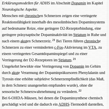
Erklärungsmodellen für ADHS
im Abschnitt
Dopamin
im Kapitel
Neurologische Aspekte
.
Menschen mit
chronisch
en Schmerzen zeigen eine verringerte
Reaktionsfähigkeit innerhalb des mesolimbischen Dopaminsystems
auf bedeutsame Reize, eine geringere D2-Rezeptorbindung, eine
geringere präsynaptische Dopaminaktivität im
Striatum
in Ruhe und
21
nach einem
akut
en Schmerzreiz.
Bei Tieren führen
chronisch
e
Schmerzen zu einer verminderten
c-Fos
-Aktivierung im
VTA
, zu
einem verringerten Gesamtdopaminspiegel und zu einer
21
Verringerung der D2-Rezeptoren im
Striatum
.
Umgekehrt bewirkte eine Verringerung von
Dopamin
im Gehirn
durch
akut
e Verarmung der Dopaminpräkursoren Phenylalanin und
Tyrosin eine erhöhte subjektive Schmerzempfindlichkeit (das Maß,
in dem Schmerz unangenehm empfunden wurde), ohne die
22
sensorische Schmerzwahrnehmung zu verändern.
Bei 6-OHDA-Mäusen, bei denen die Dopaminsynthese chemisch
geschädigt wird und die dadurch ein
ADHS
-Tiermodell darstellen,