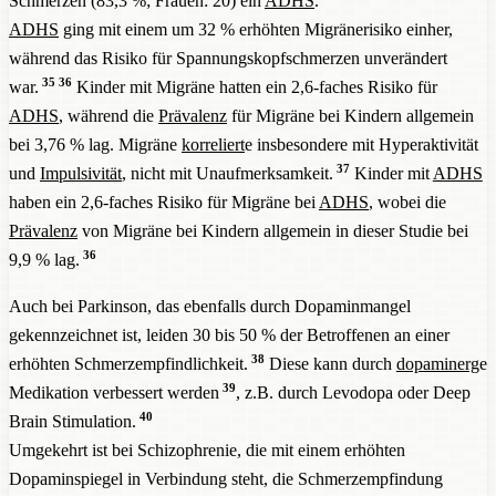
Schmerzen (83,3 %; Frauen: 20) ein
ADHS
.
ADHS
ging mit einem um 32 % erhöhten Migränerisiko einher,
während das Risiko für Spannungskopfschmerzen unverändert
35
36
war.
Kinder mit Migräne hatten ein 2,6-faches Risiko für
ADHS
, während die
Prävalenz
für Migräne bei Kindern allgemein
bei 3,76 % lag. Migräne
korreliert
e insbesondere mit Hyperaktivität
37
und
Impulsivität
, nicht mit Unaufmerksamkeit.
Kinder mit
ADHS
haben ein 2,6-faches Risiko für Migräne bei
ADHS
, wobei die
Prävalenz
von Migräne bei Kindern allgemein in dieser Studie bei
36
9,9 % lag.
Auch bei Parkinson, das ebenfalls durch Dopaminmangel
gekennzeichnet ist, leiden 30 bis 50 % der Betroffenen an einer
38
erhöhten Schmerzempfindlichkeit.
Diese kann durch
dopaminerg
e
39
Medikation verbessert werden
, z.B. durch Levodopa oder Deep
40
Brain Stimulation.
Umgekehrt ist bei Schizophrenie, die mit einem erhöhten
Dopaminspiegel in Verbindung steht, die Schmerzempfindung