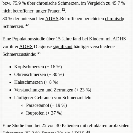
bzw. 75,9 % über
chronisch
e Schmerzen, im Vergleich zu 45,7 %
12
nicht betroffener junger Frauen
.
80 % der untersuchten
ADHS
-Betroffenen berichteten
chronisch
e
32
Schmerzen.
Eine Populationsstudie über 15 Jahre fand bei Kindern mit
ADHS
vor ihrer
ADHS
Diagnose
signifikant
häufiger verschiedene
33
Schmerzzustände:
Kopfschmerzen (+ 16 %)
Ohrenschmerzen (+ 30 %)
Halsschmerzen (+ 8 %)
Verstauchungen und Zerrungen (+ 23 %)
häufigerer Gebrauch von Schmerzmitteln
Paracetamol (+ 19 %)
Ibuprofen (+ 37 %)
Eine Studie fand bei 25 von 30 Patienten mit refraktären orofazialen
34