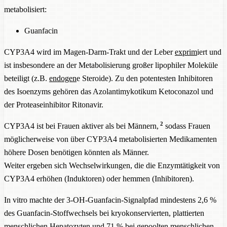
metabolisiert:
Guanfacin
CYP3A4 wird im Magen-Darm-Trakt und der Leber
exprim
iert und
ist insbesondere an der Metabolisierung großer lipophiler Moleküle
beteiligt (z.B.
endogen
e Steroide). Zu den potentesten Inhibitoren
des Isoenzyms gehören das Azolantimykotikum Ketoconazol und
der Proteaseinhibitor Ritonavir.
2
CYP3A4 ist bei Frauen aktiver als bei Männern,
sodass Frauen
möglicherweise von über CYP3A4 metabolisierten Medikamenten
höhere Dosen benötigen könnten als Männer.
Weiter ergeben sich Wechselwirkungen, die die Enzymtätigkeit von
CYP3A4 erhöhen (Induktoren) oder hemmen (Inhibitoren).
In vitro machte der 3-OH-Guanfacin-Signalpfad mindestens 2,6 %
des Guanfacin-Stoffwechsels bei kryokonservierten, plattierten
menschlichen Hepatozyten und 71 % bei gepoolten menschlichen