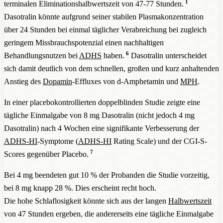
1
terminalen Eliminationshalbwertszeit von 47-77 Stunden.
Dasotralin könnte aufgrund seiner stabilen Plasmakonzentration
über 24 Stunden bei einmal täglicher Verabreichung bei zugleich
geringem Missbrauchspotenzial einen nachhaltigen
6
Behandlungsnutzen bei
ADHS
haben.
Dasotralin unterscheidet
sich damit deutlich von dem schnellen, großen und kurz anhaltenden
Anstieg des
Dopamin
-Effluxes von d-Amphetamin und
MPH
.
In einer placebokontrollierten doppelblinden Studie zeigte eine
tägliche Einmalgabe von 8 mg Dasotralin (nicht jedoch 4 mg
Dasotralin) nach 4 Wochen eine signifikante Verbesserung der
ADHS-HI
-Symptome (
ADHS-HI
Rating Scale) und der CGI-S-
7
Scores gegenüber Placebo.
Bei 4 mg beendeten gut 10 % der Probanden die Studie vorzeitig,
bei 8 mg knapp 28 %. Dies erscheint recht hoch.
Die hohe Schlaflosigkeit könnte sich aus der langen
Halbwertszeit
von 47 Stunden ergeben, die andererseits eine tägliche Einmalgabe