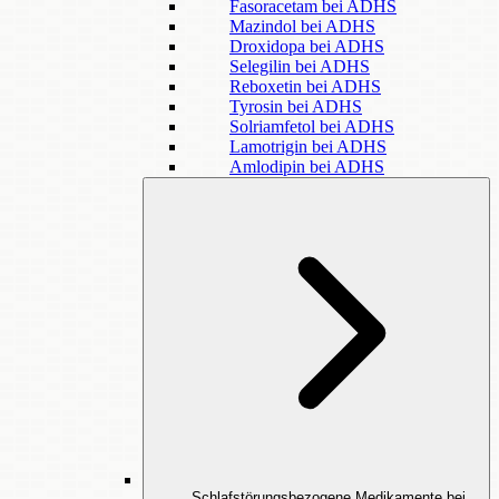
Fasoracetam bei ADHS
Mazindol bei ADHS
Droxidopa bei ADHS
Selegilin bei ADHS
Reboxetin bei ADHS
Tyrosin bei ADHS
Solriamfetol bei ADHS
Lamotrigin bei ADHS
Amlodipin bei ADHS
Schlafstörungsbezogene Medikamente bei