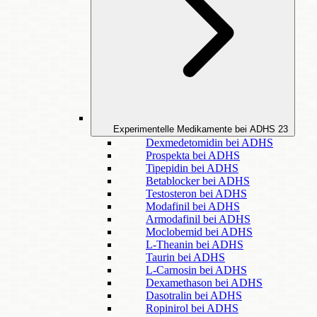
Experimentelle Medikamente bei ADHS
23
Dexmedetomidin bei ADHS
Prospekta bei ADHS
Tipepidin bei ADHS
Betablocker bei ADHS
Testosteron bei ADHS
Modafinil bei ADHS
Armodafinil bei ADHS
Moclobemid bei ADHS
L-Theanin bei ADHS
Taurin bei ADHS
L-Carnosin bei ADHS
Dexamethason bei ADHS
Dasotralin bei ADHS
Ropinirol bei ADHS