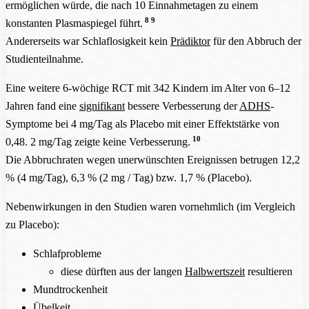
ermöglichen würde, die nach 10 Einnahmetagen zu einem
8
9
konstanten Plasmaspiegel führt.
Andererseits war Schlaflosigkeit kein
Prädiktor
für den Abbruch der
Studienteilnahme.
Eine weitere 6-wöchige RCT mit 342 Kindern im Alter von 6–12
Jahren fand eine
signifikant
bessere Verbesserung der
ADHS
-
Symptome bei 4 mg/Tag als Placebo mit einer Effektstärke von
10
0,48. 2 mg/Tag zeigte keine Verbesserung.
Die Abbruchraten wegen unerwünschten Ereignissen betrugen 12,2
% (4 mg/Tag), 6,3 % (2 mg / Tag) bzw. 1,7 % (Placebo).
Nebenwirkungen in den Studien waren vornehmlich (im Vergleich
zu Placebo):
Schlafprobleme
diese dürften aus der langen
Halbwertszeit
resultieren
Mundtrockenheit
Übelkeit