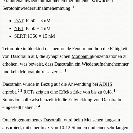
Noradrenalinwiederaufnahmehemmer mit einer schwachen
1
Serotoninwiederaufnahmehemmung:
DAT
: IC50 = 3 nM
NET
: IC50 = 4 nM
SERT
: IC50 = 15 nM
Tetrodotoxin blockiert das neuronale Feuern und hob die Fähigkeit
von Dasotralin auf, die synaptischen
Monoamin
konzentrationen zu
erhöhen, was beweist, dass Dasotralin ein Wiederaufnahmehemmer
1
und kein
Monoamin
freisetzer ist.
Dasotralin wurde in Bezug auf die Anwendung bei
ADHS
2
3
4
erprobt.
RCTs zeigten eine Effektstärke von bis zu 0,48.
Sunuvion soll zwischenzeitlich die Entwicklung von Dasotralin
5
4
eingestellt haben.
Oral eingenommenes Dasotralin wird beim Menschen langsam
absorbiert, mit einer tmax von 10-12 Stunden und einer sehr langen