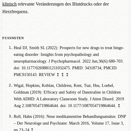
klinisch
relevante Veränderungen des Blutdrucks oder der
Herzfrequenz.
Heal DJ, Smith SL (2022): Prospects for new drugs to treat binge-
eating disorder: Insights from psychopathology and
neuropharmacology. J Psychopharmacol. 2022 Jun;36(6):680-703.
doi: 10.1177/02698811211032475. PMID: 34318734; PMCID:
PMC9150143.
REVIEW
↥
↥
↥
Wigal, Hopkins, Koblan, Childress, Kent, Tsai, Hsu, Loebel,
Goldman (2019): Efficacy and Safety of Dasotraline in Children
With ADHD: A Laboratory Classroom Study. J Atten Disord. 2019
Aug 2:1087054719864644. doi: 10.1177/1087054719864644.
↥
Roll, Hahn (2016): Neue medikamentöse Behandlungsansätze. DNP
– Der Neurologe und Psychiater. March 2016, Volume 17, Issue 3,
pp 23–24
↥