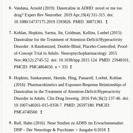
Vandana, Arnold (2019): Dasotraline in ADHD: novel or me too
drug? Expert Rev Neurother. 2019 Apr;19(4):311-315. doi:
10.1080/14737175.2019.1593826. PMID: 30871381.
↥
Koblan, Hopkins, Sarma, Jin, Goldman, Kollins, Loebel (2015):
Dasotraline for the Treatment of Attention-Deficit/Hyperactivity
Disorder: A Randomized, Double-Blind, Placebo-Controlled, Proof-
of-Concept Trial in Adults. Neuropsychopharmacology. 2015
Nov;40(12):2745-52. doi: 10.1038/npp.2015.124. PMID: 25948101;
PMCID: PMC4864650.
n = 331
↥
Hopkins, Sunkaraneni, Skende, Hing, Passarell, Loebel, Koblan
(2016): Pharmacokinetics and Exposure-Response Relationships of
Dasotraline in the Treatment of Attention-Deficit/Hyperactivity
Disorder in Adults. Clin Drug Investig. 2016 Feb;36(2):137-46. doi:
10.1007/s40261-015-0358-7. PMID: 26597180; PMCID:
PMC4740560.
↥
Roll, Hahn (2016): Neue Studien zu ADHS im Erwachsenenalter.
DNP – Der Neurologe & Psychiater > Ausgabe 6/2018
↥