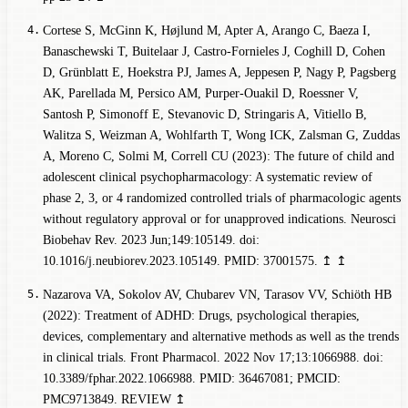
Cortese S, McGinn K, Højlund M, Apter A, Arango C, Baeza I,
Banaschewski T, Buitelaar J, Castro-Fornieles J, Coghill D, Cohen
D, Grünblatt E, Hoekstra PJ, James A, Jeppesen P, Nagy P, Pagsberg
AK, Parellada M, Persico AM, Purper-Ouakil D, Roessner V,
Santosh P, Simonoff E, Stevanovic D, Stringaris A, Vitiello B,
Walitza S, Weizman A, Wohlfarth T, Wong ICK, Zalsman G, Zuddas
A, Moreno C, Solmi M, Correll CU (2023): The future of child and
adolescent clinical psychopharmacology: A systematic review of
phase 2, 3, or 4 randomized controlled trials of pharmacologic agents
without regulatory approval or for unapproved indications. Neurosci
Biobehav Rev. 2023 Jun;149:105149. doi:
10.1016/j.neubiorev.2023.105149. PMID: 37001575.
↥
↥
Nazarova VA, Sokolov AV, Chubarev VN, Tarasov VV, Schiöth HB
(2022): Treatment of ADHD: Drugs, psychological therapies,
devices, complementary and alternative methods as well as the trends
in clinical trials. Front Pharmacol. 2022 Nov 17;13:1066988. doi:
10.3389/fphar.2022.1066988. PMID: 36467081; PMCID:
PMC9713849.
REVIEW
↥