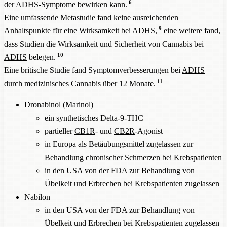
6
der
ADHS
-Symptome bewirken kann.
Eine umfassende Metastudie fand keine ausreichenden
9
Anhaltspunkte für eine Wirksamkeit bei
ADHS
,
eine weitere fand,
dass Studien die Wirksamkeit und Sicherheit von Cannabis bei
10
ADHS
belegen.
Eine britische Studie fand Symptomverbesserungen bei
ADHS
11
durch medizinisches Cannabis über 12 Monate.
Dronabinol (Marinol)
ein synthetisches Delta-9-THC
partieller
CB1R
- und
CB2R
-Agonist
in Europa als Betäubungsmittel zugelassen zur
Behandlung
chronisch
er Schmerzen bei Krebspatienten
in den USA von der FDA zur Behandlung von
Übelkeit und Erbrechen bei Krebspatienten zugelassen
Nabilon
in den USA von der FDA zur Behandlung von
Übelkeit und Erbrechen bei Krebspatienten zugelassen