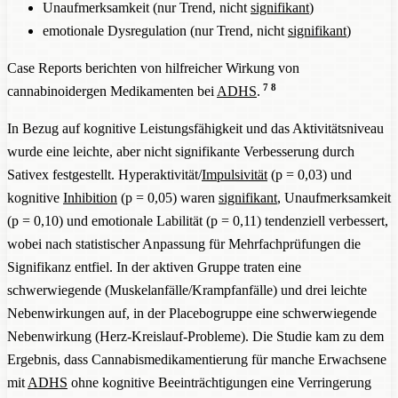
Unaufmerksamkeit (nur Trend, nicht
signifikant
)
emotionale Dysregulation (nur Trend, nicht
signifikant
)
Case Reports berichten von hilfreicher Wirkung von
7
8
cannabinoidergen Medikamenten bei
ADHS
.
In Bezug auf kognitive Leistungsfähigkeit und das Aktivitätsniveau
wurde eine leichte, aber nicht signifikante Verbesserung durch
Sativex festgestellt. Hyperaktivität/
Impulsivität
(p = 0,03) und
kognitive
Inhibition
(p = 0,05) waren
signifikant
, Unaufmerksamkeit
(p = 0,10) und emotionale Labilität (p = 0,11) tendenziell verbessert,
wobei nach statistischer Anpassung für Mehrfachprüfungen die
Signifikanz entfiel. In der aktiven Gruppe traten eine
schwerwiegende (Muskelanfälle/Krampfanfälle) und drei leichte
Nebenwirkungen auf, in der Placebogruppe eine schwerwiegende
Nebenwirkung (Herz-Kreislauf-Probleme). Die Studie kam zu dem
Ergebnis, dass Cannabismedikamentierung für manche Erwachsene
mit
ADHS
ohne kognitive Beeinträchtigungen eine Verringerung