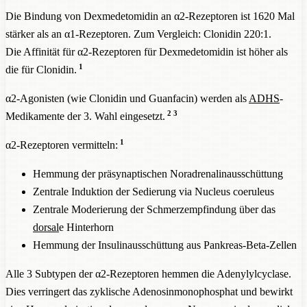
Die Bindung von Dexmedetomidin an α2-Rezeptoren ist 1620 Mal
stärker als an α1-Rezeptoren. Zum Vergleich: Clonidin 220:1.
Die Affinität für α2-Rezeptoren für Dexmedetomidin ist höher als
1
die für Clonidin.
α2-Agonisten (wie Clonidin und Guanfacin) werden als
ADHS
-
2
3
Medikamente der 3. Wahl eingesetzt.
1
α2-Rezeptoren vermitteln:
Hemmung der präsynaptischen Noradrenalinausschüttung
Zentrale Induktion der Sedierung via Nucleus coeruleus
Zentrale Moderierung der Schmerzempfindung über das
dorsal
e Hinterhorn
Hemmung der Insulinausschüttung aus Pankreas-Beta-Zellen
Alle 3 Subtypen der α2-Rezeptoren hemmen die Adenylylcyclase.
Dies verringert das zyklische Adenosinmonophosphat und bewirkt