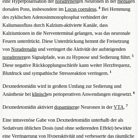
eine Hyperpolarisation der
noradrenerg
en Neuronen in der
medial
en
4
dorsalen Pons, insbesondere im
Locus coeruleus
.
Bei Hemmung
des zyklischen Adenosinmonophosphat verhindert der
Kaliumausfluss durch Kalzium-aktivierte Kanäle, dass
Kalziumionen in die Nerventerminal gelangen, was das neuronale
Feuern unterdrückt. Diese Unterdrückung hemmt die Freisetzung
von
Noradrenalin
und verringert die Aktivität der aufsteigenden
5
noradrenerg
en Signalpfade, was zu Hypnose und Sedierung führt.
Diese negative Rückkopplungsschleife kann weiter Herzfrequenz,
1
Blutdruck und sympathische Stressreaktion verringern.
Dexmedetomidin wird in großem Umfang zur Sedierung und
6
Anästhesie bei
klinisch
en perioperativen Anwendungen eingesetzt.
7
Dexmedetomidin aktiviert
dopaminerg
e Neuronen in der
VTA
.
Eine intravenöse Gabe von Dexmedetomidin unterhalb der als
Sedativum üblichen Dosis (und ohne sedierenden Effekt) bewirkte
eine Verringerung von Hyperaktivität und verbesserte das räumliche