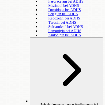
Fasoracetam bei ADHS
Mazindol bei ADHS
Droxidopa bei ADHS
Selegilin bei ADHS
Reboxetin bei ADHS
Tyrosin bei ADHS
Solriamfetol bei ADHS
Lamotrigin bei ADHS
Amlodipin bei ADHS
Schlafstörungsbezogene Medikamente bei