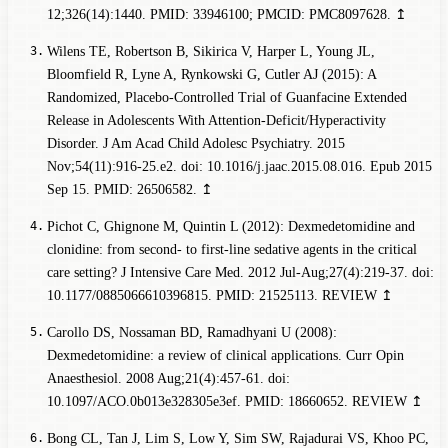
12;326(14):1440. PMID: 33946100; PMCID: PMC8097628.
↥
Wilens TE, Robertson B, Sikirica V, Harper L, Young JL,
Bloomfield R, Lyne A, Rynkowski G, Cutler AJ (2015): A
Randomized, Placebo-Controlled Trial of Guanfacine Extended
Release in Adolescents With Attention-Deficit/Hyperactivity
Disorder. J Am Acad Child Adolesc Psychiatry. 2015
Nov;54(11):916-25.e2. doi: 10.1016/j.jaac.2015.08.016. Epub 2015
Sep 15. PMID: 26506582.
↥
Pichot C, Ghignone M, Quintin L (2012): Dexmedetomidine and
clonidine: from second- to first-line sedative agents in the critical
care setting? J Intensive Care Med. 2012 Jul-Aug;27(4):219-37. doi:
10.1177/0885066610396815. PMID: 21525113.
REVIEW
↥
Carollo DS, Nossaman BD, Ramadhyani U (2008):
Dexmedetomidine: a review of clinical applications. Curr Opin
Anaesthesiol. 2008 Aug;21(4):457-61. doi:
10.1097/ACO.0b013e328305e3ef. PMID: 18660652.
REVIEW
↥
Bong CL, Tan J, Lim S, Low Y, Sim SW, Rajadurai VS, Khoo PC,