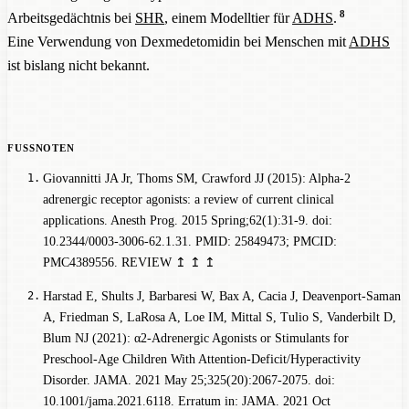
8
Arbeitsgedächtnis bei
SHR
, einem Modelltier für
ADHS
.
Eine Verwendung von Dexmedetomidin bei Menschen mit
ADHS
ist bislang nicht bekannt.
Giovannitti JA Jr, Thoms SM, Crawford JJ (2015): Alpha-2
adrenergic receptor agonists: a review of current clinical
applications. Anesth Prog. 2015 Spring;62(1):31-9. doi:
10.2344/0003-3006-62.1.31. PMID: 25849473; PMCID:
PMC4389556.
REVIEW
↥
↥
↥
Harstad E, Shults J, Barbaresi W, Bax A, Cacia J, Deavenport-Saman
A, Friedman S, LaRosa A, Loe IM, Mittal S, Tulio S, Vanderbilt D,
Blum NJ (2021): α2-Adrenergic Agonists or Stimulants for
Preschool-Age Children With Attention-Deficit/Hyperactivity
Disorder. JAMA. 2021 May 25;325(20):2067-2075. doi:
10.1001/jama.2021.6118. Erratum in: JAMA. 2021 Oct