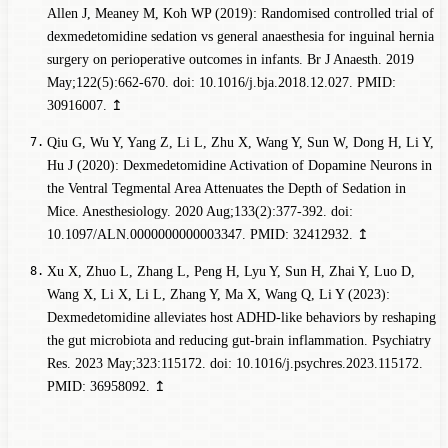
Allen J, Meaney M, Koh WP (2019): Randomised controlled trial of
dexmedetomidine sedation vs general anaesthesia for inguinal hernia
surgery on perioperative outcomes in infants. Br J Anaesth. 2019
May;122(5):662-670. doi: 10.1016/j.bja.2018.12.027. PMID:
30916007.
↥
Qiu G, Wu Y, Yang Z, Li L, Zhu X, Wang Y, Sun W, Dong H, Li Y,
Hu J (2020): Dexmedetomidine Activation of Dopamine Neurons in
the Ventral Tegmental Area Attenuates the Depth of Sedation in
Mice. Anesthesiology. 2020 Aug;133(2):377-392. doi:
10.1097/ALN.0000000000003347. PMID: 32412932.
↥
Xu X, Zhuo L, Zhang L, Peng H, Lyu Y, Sun H, Zhai Y, Luo D,
Wang X, Li X, Li L, Zhang Y, Ma X, Wang Q, Li Y (2023):
Dexmedetomidine alleviates host ADHD-like behaviors by reshaping
the gut microbiota and reducing gut-brain inflammation. Psychiatry
Res. 2023 May;323:115172. doi: 10.1016/j.psychres.2023.115172.
PMID: 36958092.
↥