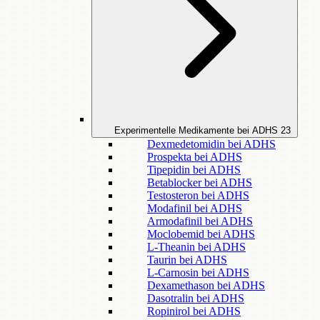
Experimentelle Medikamente bei ADHS
23
Dexmedetomidin bei ADHS
Prospekta bei ADHS
Tipepidin bei ADHS
Betablocker bei ADHS
Testosteron bei ADHS
Modafinil bei ADHS
Armodafinil bei ADHS
Moclobemid bei ADHS
L-Theanin bei ADHS
Taurin bei ADHS
L-Carnosin bei ADHS
Dexamethason bei ADHS
Dasotralin bei ADHS
Ropinirol bei ADHS