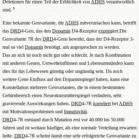
Deletionen für einen Teil der Erblichkeit von
ADHS
verantwortlich
3
sind.
Eine bekannte Genvariante, die
ADHS
mitverursachen kann, betrifft
das
DRD
4-Gen, das den
Dopamin
D4-Rezeptor
exprim
iert.Die
Genvariante 7R des
DRD
4-Gens bewirkt, dass der D4-Rezeptor 3-
mal so viel
Dopamin
benötigt, um angesprochen zu werden.
Das an sich ist noch nicht gut oder schlecht. Je nach Kombination
mit anderen Genen, Umwelteinflüssen und Lebensumständen kann
dies für das Lebewesen günstig oder ungünstig sein. Da noch
weitere Gene Einfluss auf den Dopaminspiegel haben, kann eine
Konstellation mehrerer Genvarianten, die in einem bestimmten
Gehirnbereich einen Neurotransmitterspiegel verändern, sehr
gravierende Auswirkungen haben.
DRD
4-7R
korreliert
bei
ADHS
mit Motivationsproblemen und
Impulsivität
.
DRD
4-7R entstand durch Mutation erst vor 40.000 bis 50.000
Jahren und ist weitaus häufiger, als eine normale Verteilung erwarten
ließe.
DRD
4-7R scheint damit eine sehr erfolgreiche Genvariante zu