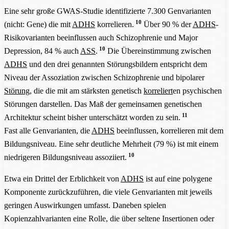
Eine sehr große GWAS-Studie identifizierte 7.300 Genvarianten
10
(nicht: Gene) die mit
ADHS
korrelieren.
Über 90 % der
ADHS
-
Risikovarianten beeinflussen auch Schizophrenie und Major
10
Depression, 84 % auch
ASS
.
Die Übereinstimmung zwischen
ADHS
und den drei genannten Störungsbildern entspricht dem
Niveau der Assoziation zwischen Schizophrenie und bipolarer
Störung
, die die mit am stärksten genetisch
korreliert
en psychischen
Störungen darstellen. Das Maß der gemeinsamen genetischen
11
Architektur scheint bisher unterschätzt worden zu sein.
Fast alle Genvarianten, die
ADHS
beeinflussen, korrelieren mit dem
Bildungsniveau. Eine sehr deutliche Mehrheit (79 %) ist mit einem
10
niedrigeren Bildungsniveau assoziiert.
Etwa ein Drittel der Erblichkeit von
ADHS
ist auf eine polygene
Komponente zurückzuführen, die viele Genvarianten mit jeweils
geringen Auswirkungen umfasst. Daneben spielen
Kopienzahlvarianten eine Rolle, die über seltene Insertionen oder