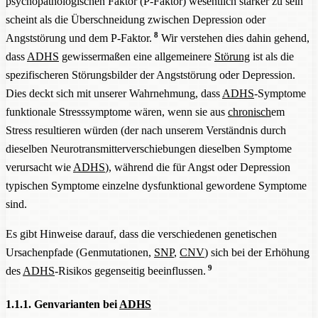
psychopathologischen Faktor (P-Faktor) wesentlich stärker zu sein
scheint als die Überschneidung zwischen Depression oder
8
Angststörung und dem P-Faktor.
Wir verstehen dies dahin gehend,
dass
ADHS
gewissermaßen eine allgemeinere
Störung
ist als die
spezifischeren Störungsbilder der Angststörung oder Depression.
Dies deckt sich mit unserer Wahrnehmung, dass
ADHS
-Symptome
funktionale Stresssymptome wären, wenn sie aus
chronisch
em
Stress resultieren würden (der nach unserem Verständnis durch
dieselben Neurotransmitterverschiebungen dieselben Symptome
verursacht wie
ADHS
), während die für Angst oder Depression
typischen Symptome einzelne dysfunktional gewordene Symptome
sind.
Es gibt Hinweise darauf, dass die verschiedenen genetischen
Ursachenpfade (Genmutationen,
SNP
,
CNV
) sich bei der Erhöhung
9
des
ADHS
-Risikos gegenseitig beeinflussen.
1.1.1. Genvarianten bei
ADHS