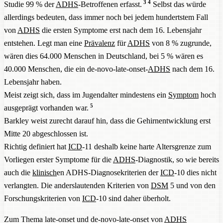
3
4
Studie 99 % der
ADHS
-Betroffenen erfasst.
Selbst das würde
allerdings bedeuten, dass immer noch bei jedem hundertstem Fall
von
ADHS
die ersten Symptome erst nach dem 16. Lebensjahr
entstehen. Legt man eine
Prävalenz
für
ADHS
von 8 % zugrunde,
wären dies 64.000 Menschen in Deutschland, bei 5 % wären es
40.000 Menschen, die ein de-novo-late-onset-
ADHS
nach dem 16.
Lebensjahr haben.
Meist zeigt sich, dass im Jugendalter mindestens ein
Symptom
hoch
5
ausgeprägt vorhanden war.
Barkley weist zurecht darauf hin, dass die Gehirnentwicklung erst
Mitte 20 abgeschlossen ist.
Richtig definiert hat
ICD
-11 deshalb keine harte Altersgrenze zum
Vorliegen erster Symptome für die
ADHS
-Diagnostik, so wie bereits
auch die
klinisch
en ADHS-Diagnosekriterien der
ICD
-10 dies nicht
verlangten. Die anderslautenden Kriterien von
DSM
5 und von den
Forschungskriterien von
ICD
-10 sind daher überholt.
Zum Thema late-onset und de-novo-late-onset von
ADHS