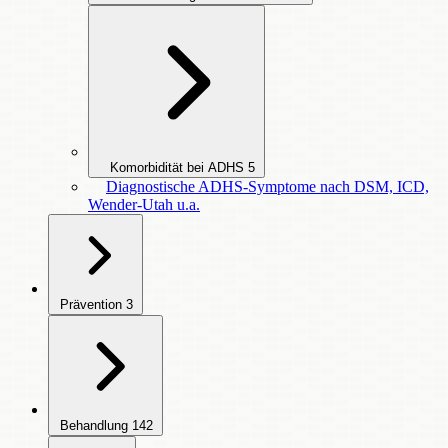
Komorbidität bei ADHS
5
Diagnostische ADHS-Symptome nach DSM, ICD,
Wender-Utah u.a.
Prävention
3
Behandlung
142