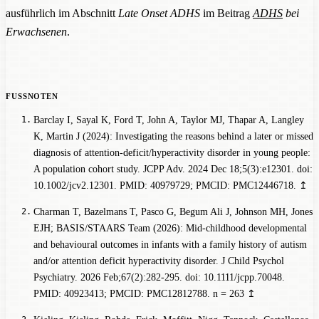
ausführlich im Abschnitt
Late Onset ADHS
im Beitrag
ADHS
bei
Erwachsenen
.
Barclay I, Sayal K, Ford T, John A, Taylor MJ, Thapar A, Langley
K, Martin J (2024): Investigating the reasons behind a later or missed
diagnosis of attention-deficit/hyperactivity disorder in young people:
A population cohort study. JCPP Adv. 2024 Dec 18;5(3):e12301. doi:
10.1002/jcv2.12301. PMID: 40979729; PMCID: PMC12446718.
↥
Charman T, Bazelmans T, Pasco G, Begum Ali J, Johnson MH, Jones
EJH; BASIS/STAARS Team (2026): Mid-childhood developmental
and behavioural outcomes in infants with a family history of autism
and/or attention deficit hyperactivity disorder. J Child Psychol
Psychiatry. 2026 Feb;67(2):282-295. doi: 10.1111/jcpp.70048.
PMID: 40923413; PMCID: PMC12812788.
n = 263
↥