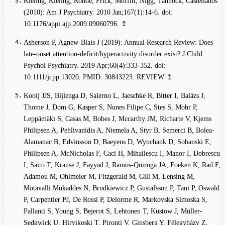
Kieling, Kieling, Rohde, Frick, Moffitt, Nigg, Tannock, Castellanos
(2010): Am J Psychiatry. 2010 Jan;167(1):14-6. doi:
10.1176/appi.ajp.2009.09060796.
↥
Asherson P, Agnew-Blais J (2019): Annual Research Review: Does
late-onset attention-deficit/hyperactivity disorder exist? J Child
Psychol Psychiatry. 2019 Apr;60(4):333-352. doi:
10.1111/jcpp.13020. PMID: 30843223.
REVIEW
↥
Kooij JJS, Bijlenga D, Salerno L, Jaeschke R, Bitter I, Balázs J,
Thome J, Dom G, Kasper S, Nunes Filipe C, Stes S, Mohr P,
Leppämäki S, Casas M, Bobes J, Mccarthy JM, Richarte V, Kjems
Philipsen A, Pehlivanidis A, Niemela A, Styr B, Semerci B, Bolea-
Alamanac B, Edvinsson D, Baeyens D, Wynchank D, Sobanski E,
Philipsen A, McNicholas F, Caci H, Mihailescu I, Manor I, Dobrescu
I, Saito T, Krause J, Fayyad J, Ramos-Quiroga JA, Foeken K, Rad F,
Adamou M, Ohlmeier M, Fitzgerald M, Gill M, Lensing M,
Motavalli Mukaddes N, Brudkiewicz P, Gustafsson P, Tani P, Oswald
P, Carpentier PJ, De Rossi P, Delorme R, Markovska Simoska S,
Pallanti S, Young S, Bejerot S, Lehtonen T, Kustow J, Müller-
Sedgwick U, Hirvikoski T, Pironti V, Ginsberg Y, Félegyházy Z,