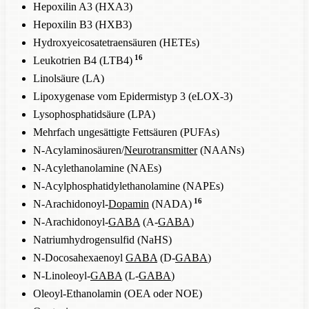
Hepoxilin A3 (HXA3)
Hepoxilin B3 (HXB3)
Hydroxyeicosatetraensäuren (HETEs)
16
Leukotrien B4 (LTB4)
Linolsäure (LA)
Lipoxygenase vom Epidermistyp 3 (eLOX-3)
Lysophosphatidsäure (LPA)
Mehrfach ungesättigte Fettsäuren (PUFAs)
N-Acylaminosäuren/
Neurotransmitter
(NAANs)
N-Acylethanolamine (NAEs)
N-Acylphosphatidylethanolamine (NAPEs)
16
N-Arachidonoyl-
Dopamin
(NADA)
N-Arachidonoyl-
GABA
(A-
GABA
)
Natriumhydrogensulfid (NaHS)
N-Docosahexaenoyl
GABA
(D-
GABA
)
N-Linoleoyl-
GABA
(L-
GABA
)
Oleoyl-Ethanolamin (OEA oder NOE)