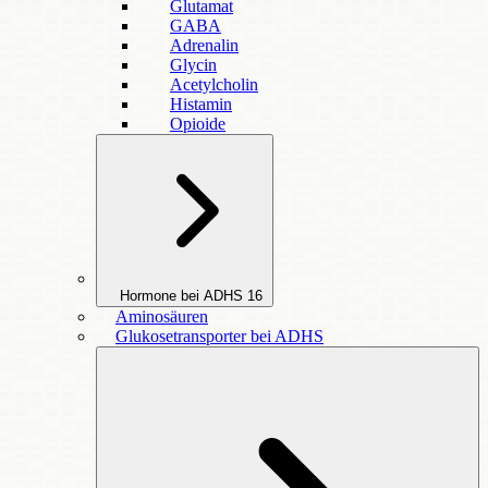
Glutamat
GABA
Adrenalin
Glycin
Acetylcholin
Histamin
Opioide
Hormone bei ADHS
16
Aminosäuren
Glukosetransporter bei ADHS