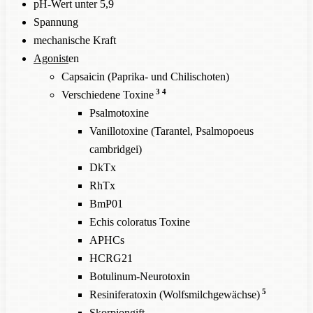
pH-Wert unter 5,9
Spannung
mechanische Kraft
Agonist
en
Capsaicin (Paprika- und Chilischoten)
3
4
Verschiedene Toxine
Psalmotoxine
Vanillotoxine (Tarantel, Psalmopoeus
cambridgei)
DkTx
RhTx
BmP01
Echis coloratus Toxine
APHCs
HCRG21
Botulinum-Neurotoxin
5
Resiniferatoxin (Wolfsmilchgewächse)
Skorpiongift