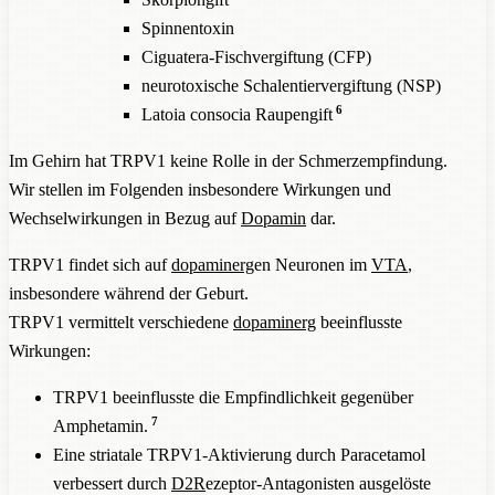
Spinnentoxin
Ciguatera-Fischvergiftung (CFP)
neurotoxische Schalentiervergiftung (NSP)
6
Latoia consocia Raupengift
Im Gehirn hat TRPV1 keine Rolle in der Schmerzempfindung.
Wir stellen im Folgenden insbesondere Wirkungen und
Wechselwirkungen in Bezug auf
Dopamin
dar.
TRPV1 findet sich auf
dopaminerg
en Neuronen im
VTA
,
insbesondere während der Geburt.
TRPV1 vermittelt verschiedene
dopaminerg
beeinflusste
Wirkungen:
TRPV1 beeinflusste die Empfindlichkeit gegenüber
7
Amphetamin.
Eine striatale TRPV1-Aktivierung durch Paracetamol
verbessert durch
D2R
ezeptor-Antagonisten ausgelöste