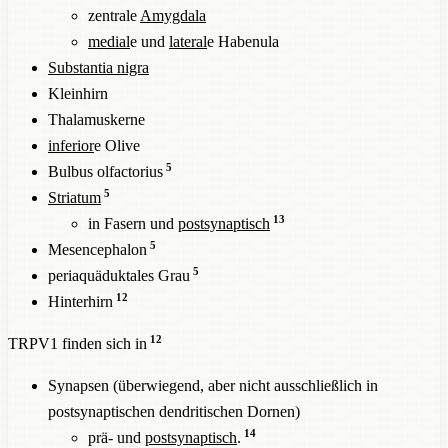
zentrale
Amygdala
medial
e und
lateral
e Habenula
Substantia nigra
Kleinhirn
Thalamuskerne
inferior
e Olive
5
Bulbus olfactorius
5
Striatum
13
in Fasern und
postsynaptisch
5
Mesencephalon
5
periaquäduktales Grau
12
Hinterhirn
12
TRPV1 finden sich in
Synapsen (überwiegend, aber nicht ausschließlich in
postsynaptischen dendritischen Dornen)
14
prä- und
postsynaptisch
.