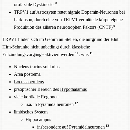
8
orofaziale Dyskinesie.
TRPV1 auf Astrozyten rettet nigrale
Dopamin
-Neuronen bei
Parkinson, durch eine von TRPV1 vermittelte körpereigene
9
Produktion des ziliaren neurotrophen Faktors (CNTF)
TRPV1 finden sich im Gehirn an Stellen, die aufgrund der Blut-
Hirn-Schranke nicht unbedingt durch klassische
10
11
Entzündungsvorgänge aktiviert werden
, wie:
Nucleus tractus solitarius
Area postrema
Locus coeruleus
präoptischer Bereich des
Hypothalamus
viele kortikale Regionen
12
u.a. in Pyramidalneuronen
limbisches System
Hippocampus
12
insbesondere auf Pyramidalneuronen