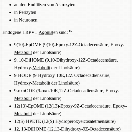
an den Endfüßen von Astrozyten
in Perizyten
in
Neuron
en
15
Endogene TRPV1-
Agonist
en sind:
9(10)-EpOME (9(10)-Epoxy-12Z-Octadecensäure, Epoxy-
Metabolit
der Linolsäure)
9, 10-DiHOME (9,10-Dihydroxy-12Z-Octadecensäure,
Hydroxy-
Metabolit
der Linolsäure)
9-HODE (9-Hydroxy-10E,12Z-Octadecadiensäure,
Hydroxy-
Metabolit
der Linolsäure)
9-oxoODE (9-oxo-10E,12Z-Octadecadiensäure, Epoxy-
Metabolit
der Linolsäure)
12(13)-EpOME (12(13)-Epoxy-9Z-Octadecensäure, Epoxy-
Metabolit
der Linolsäure)
12(S)-HPETE (12(S)-Hydroperoxyeicosatetraensäure)
12, 13-DiHOME (12,13-Dihydroxy-9Z-Octadecensäure)