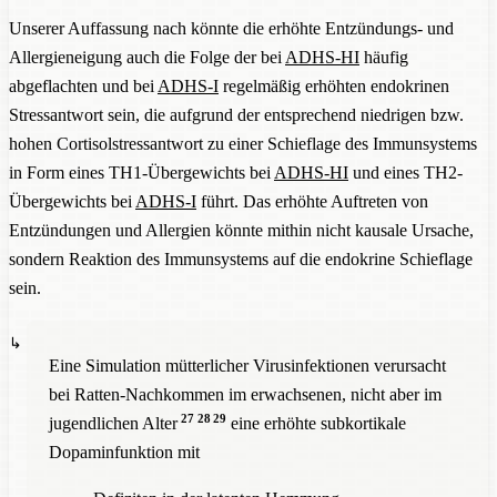
Gliazelle
n stellen 70 % aller Gehirnzellen
und sind an der
Unserer Auffassung nach könnte die erhöhte Entzündungs- und
synaptischen Reifung und Plastizität im
ZNS
beteiligt.
Allergieneigung auch die Folge der bei
ADHS-HI
häufig
Astrozyten fungieren in Bezug auf die Immunität ähnlich wie
abgeflachten und bei
ADHS-I
regelmäßig erhöhten endokrinen
Mikroglia
.
Mikroglia
zeigen im Ruhezustand im gesunden
Stressantwort sein, die aufgrund der entsprechend niedrigen bzw.
ZNS
-Gewebe eine verzweigte Form. Bei aktivierter
hohen Cortisolstressantwort zu einer Schieflage des Immunsystems
Phagozytose von Zelltrümmern, Antigenen und dem
in Form eines TH1-Übergewichts bei
ADHS-HI
und eines TH2-
Synapsenabbau nehmen sie eine amöboide Form an. Bei
ASS
Übergewichts bei
ADHS-I
führt. Das erhöhte Auftreten von
19
fanden sich amöboide
Mikroglia
.
Entzündungen und Allergien könnte mithin nicht kausale Ursache,
Gliazelle
n geben im aktivierten Zustand
sondern Reaktion des Immunsystems auf die endokrine Schieflage
21
22
entzündungshemmende Zytokine (z.B.
IL-
10)
,
sein.
23
proinflammatorische Zytokine (z.B.
IL-
1β,
IL-
6,
TNF
-α)
24
(insbesondere in alternden Gehirnen
) und neuronale
Wachstumsfaktoren (z.B. BDNF, NGF,
Neurotrophin-
Eine Simulation mütterlicher Virusinfektionen verursacht
25
26
3
/4/5)
ab.
bei Ratten-Nachkommen im erwachsenen, nicht aber im
27
28
29
jugendlichen Alter
eine erhöhte subkortikale
Eine übermäßige Glia-Aktivierung kann systemische
Dopaminfunktion mit
Entzündungen im Gehirn bewirken, was Synapsen
eliminieren und die BDNF-bedingte synaptische Plastizität