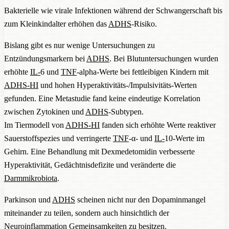
Bakterielle wie virale Infektionen während der Schwangerschaft bis
zum Kleinkindalter erhöhen das
ADHS
-Risiko.
Bislang gibt es nur wenige Untersuchungen zu
Entzündungsmarkern bei
ADHS
. Bei Blutuntersuchungen wurden
erhöhte
IL-
6 und
TNF
-alpha-Werte bei fettleibigen Kindern mit
ADHS-HI
und hohen Hyperaktivitäts-/Impulsivitäts-Werten
gefunden. Eine Metastudie fand keine eindeutige Korrelation
zwischen Zytokinen und
ADHS
-Subtypen.
Im Tiermodell von
ADHS-HI
fanden sich erhöhte Werte reaktiver
Sauerstoffspezies und verringerte
TNF
-α- und
IL-
10-Werte im
Gehirn. Eine Behandlung mit Dexmedetomidin verbesserte
Hyperaktivität, Gedächtnisdefizite und veränderte die
Darmmikrobiota
.
Parkinson und
ADHS
scheinen nicht nur den Dopaminmangel
miteinander zu teilen, sondern auch hinsichtlich der
Neuroinflammation Gemeinsamkeiten zu besitzen.