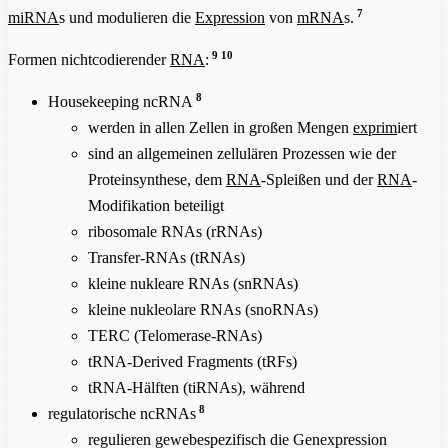
7
miRNA
s und modulieren die
Expression
von
mRNA
s.
9
10
Formen nichtcodierender
RNA
:
8
Housekeeping ncRNA
werden in allen Zellen in großen Mengen
exprim
iert
sind an allgemeinen zellulären Prozessen wie der
Proteinsynthese, dem
RNA
-Spleißen und der
RNA
-
Modifikation beteiligt
ribosomale RNAs (rRNAs)
Transfer-RNAs (tRNAs)
kleine nukleare RNAs (snRNAs)
kleine nukleolare RNAs (snoRNAs)
TERC (Telomerase-RNAs)
tRNA-Derived Fragments (tRFs)
tRNA-Hälften (tiRNAs), während
8
regulatorische ncRNAs
regulieren gewebespezifisch die Genexpression