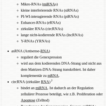
Mikro-RNAs (
miRNA
s)
kleine interferierende RNAs (siRNAs)
PI-WI-interagierende RNAs (piRNAs)
Enhancer-RNAs (eRNAs)
zirkuläre RNAs (circRNAs)
lange nicht-kodierende RNAs (lncRNAs)
Y-RNAs (YRNAs)
asRNA (Antisense-
RNA
)
reguliert die Genexpression
wird aus dem kodierenden DNA-Strang und nicht aus
dem Matrizen-DNA-Strang transkribiert. Ist daher
komplementär zu
mRNA
.
7
circRNA (zirkuläre
RNA
)
bindet an
miRNA
. Ist dadurch an der Regulation
zellulärer Prozesse beteiligt, wie z.B. Proliferation oder
Apoptose
(Zelltod)