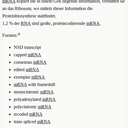
mRNA
kopiert die in einem Gen liegende Information, vermittelt sie
an das Ribosom, wo mittels dieser Information die
Proteinbiosynthese stattfindet.
1,2 % der
RNA
sind große, proteincodierende
mRNA
.
6
Formen:
NSD transcript
capped
mRNA
consensus
mRNA
edited
mRNA
exemplar
mRNA
mRNA
with frameshift
monocistronic
mRNA
polyadenylated
mRNA
polycistronic
mRNA
recoded
mRNA
trans spliced
mRNA