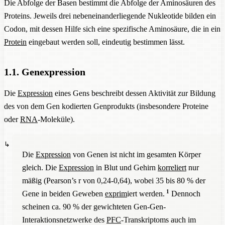
Die Abfolge der Basen bestimmt die Abfolge der Aminosäuren des
Proteins. Jeweils drei nebeneinanderliegende Nukleotide bilden ein
Codon, mit dessen Hilfe sich eine spezifische Aminosäure, die in ein
Protein
eingebaut werden soll, eindeutig bestimmen lässt.
1.1. Genexpression
Die
Expression
eines Gens beschreibt dessen Aktivität zur Bildung
des von dem Gen kodierten Genprodukts (insbesondere Proteine
oder
RNA
-Moleküle).
Die
Expression
von Genen ist nicht im gesamten Körper
gleich. Die
Expression
in Blut und Gehirn
korreliert
nur
mäßig (Pearson’s r von 0,24-0,64), wobei 35 bis 80 % der
1
Gene in beiden Geweben
exprim
iert werden.
Dennoch
scheinen ca. 90 % der gewichteten Gen-Gen-
Interaktionsnetzwerke des
PFC
-Transkriptoms auch im