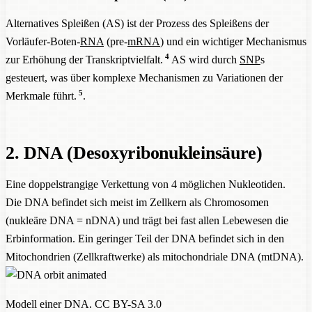
Alternatives Spleißen (AS) ist der Prozess des Spleißens der
Vorläufer-Boten-
RNA
(pre-
mRNA
) und ein wichtiger Mechanismus
4
zur Erhöhung der Transkriptvielfalt.
AS wird durch
SNP
s
gesteuert, was über komplexe Mechanismen zu Variationen der
5
Merkmale führt.
.
2. DNA (Desoxyribonukleinsäure)
Eine doppelstrangige Verkettung von 4 möglichen Nukleotiden.
Die DNA befindet sich meist im Zellkern als Chromosomen
(nukleäre DNA = nDNA) und trägt bei fast allen Lebewesen die
Erbinformation. Ein geringer Teil der DNA befindet sich in den
Mitochondrien (Zellkraftwerke) als mitochondriale DNA (mtDNA).
Modell einer DNA.
CC BY-SA 3.0