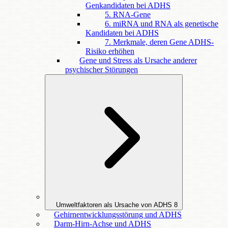
Genkandidaten bei ADHS
5. RNA-Gene
6. miRNA und RNA als genetische
Kandidaten bei ADHS
7. Merkmale, deren Gene ADHS-
Risiko erhöhen
Gene und Stress als Ursache anderer
psychischer Störungen
Umweltfaktoren als Ursache von ADHS
8
Gehirnentwicklungsstörung und ADHS
Darm-Hirn-Achse und ADHS