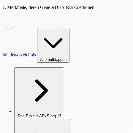
7. Merkmale, deren Gene ADHS-Risiko erhöhen
Inhaltsverzeichnis
Alle aufklappen
Das Projekt ADxS.org
13