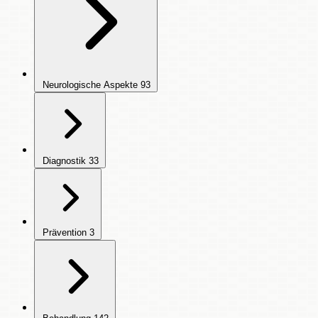
Neurologische Aspekte
93
Diagnostik
33
Prävention
3