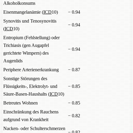
Alkoholkonsums
Eisenmangelanämie (
ICD
10)
− 0.94
Synovitis und Tenosynovitis
− 0.94
(
ICD
10)
Entropium (Fehlstellung) oder
Trichiasis (gen Augapfel
− 0.94
gerichtete Wimpern) des
Augenlids
Periphere Arterienerkrankung
− 0.87
Sonstige Störungen des
Flüssigkeits-, Elektrolyt- und
− 0.85
Säure-Basen-Haushalts (
ICD
10)
Betreutes Wohnen
− 0.85
Einschränkung des Rauchens
− 0.82
aufgrund von Krankheit
Nacken- oder Schulterschmerzen
− 0.82