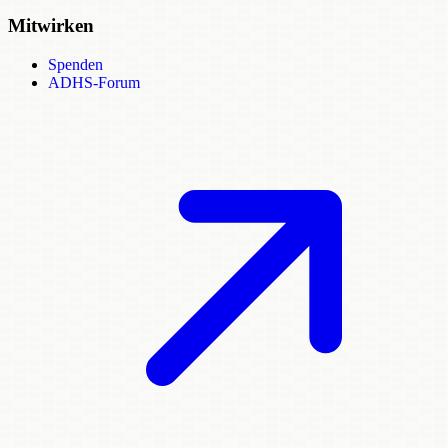
Mitwirken
Spenden
ADHS-Forum