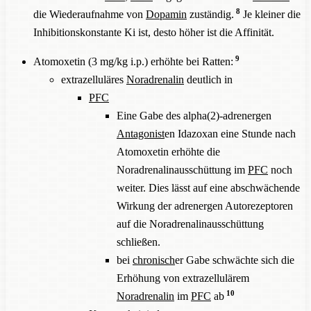
8
die Wiederaufnahme von
Dopamin
zuständig.
Je kleiner die
Inhibitionskonstante Ki ist, desto höher ist die Affinität.
9
Atomoxetin (3 mg/kg i.p.) erhöhte bei Ratten:
extrazelluläres
Noradrenalin
deutlich in
PFC
Eine Gabe des alpha(2)-adrenergen
Antagonist
en Idazoxan eine Stunde nach
Atomoxetin erhöhte die
Noradrenalinausschüttung im
PFC
noch
weiter. Dies lässt auf eine abschwächende
Wirkung der adrenergen Autorezeptoren
auf die Noradrenalinausschüttung
schließen.
bei
chronisch
er Gabe schwächte sich die
Erhöhung von extrazellulärem
10
Noradrenalin
im
PFC
ab