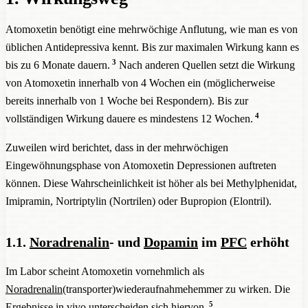
Atomoxetin benötigt eine mehrwöchige Anflutung, wie man es von
üblichen Antidepressiva kennt. Bis zur maximalen Wirkung kann es
3
bis zu 6 Monate dauern.
Nach anderen Quellen setzt die Wirkung
von Atomoxetin innerhalb von 4 Wochen ein (möglicherweise
bereits innerhalb von 1 Woche bei Respondern). Bis zur
4
vollständigen Wirkung dauere es mindestens 12 Wochen.
Zuweilen wird berichtet, dass in der mehrwöchigen
Eingewöhnungsphase von Atomoxetin Depressionen auftreten
können. Diese Wahrscheinlichkeit ist höher als bei Methylphenidat,
Imipramin, Nortriptylin (Nortrilen) oder Bupropion (Elontril).
1.1.
Noradrenalin
- und
Dopamin
im
PFC
erhöht
Im Labor scheint Atomoxetin vornehmlich als
Noradrenalin
(transporter)wiederaufnahmehemmer zu wirken. Die
5
Ergebnisse
in vivo
unterscheiden sich hiervon.