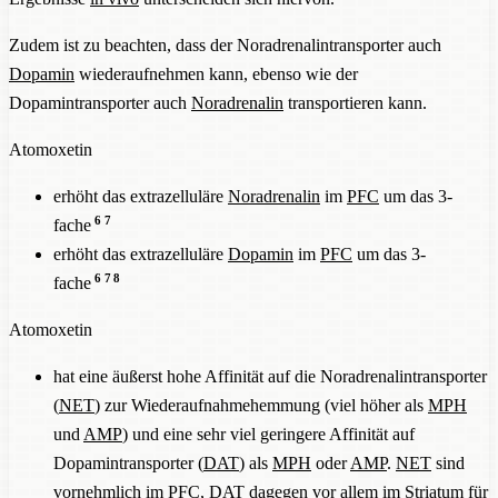
Zudem ist zu beachten, dass der Noradrenalintransporter auch
Dopamin
wiederaufnehmen kann, ebenso wie der
Dopamintransporter auch
Noradrenalin
transportieren kann.
Atomoxetin
erhöht das extrazelluläre
Noradrenalin
im
PFC
um das 3-
6
7
fache
erhöht das extrazelluläre
Dopamin
im
PFC
um das 3-
6
7
8
fache
Atomoxetin
hat eine äußerst hohe Affinität auf die Noradrenalintransporter
(
NET
) zur Wiederaufnahmehemmung (viel höher als
MPH
und
AMP
) und eine sehr viel geringere Affinität auf
Dopamintransporter (
DAT
) als
MPH
oder
AMP
.
NET
sind
vornehmlich im
PFC
,
DAT
dagegen vor allem im
Striatum
für