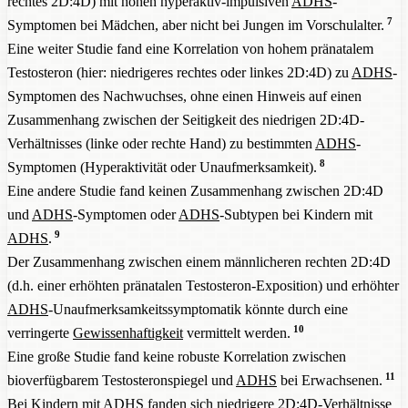
rechtes 2D:4D) mit hohen hyperaktiv-impulsiven
ADHS
-
7
Symptomen bei Mädchen, aber nicht bei Jungen im Vorschulalter.
Eine weiter Studie fand eine Korrelation von hohem pränatalem
Testosteron (hier: niedrigeres rechtes oder linkes 2D:4D) zu
ADHS
-
Symptomen des Nachwuchses, ohne einen Hinweis auf einen
Zusammenhang zwischen der Seitigkeit des niedrigen 2D:4D-
Verhältnisses (linke oder rechte Hand) zu bestimmten
ADHS
-
8
Symptomen (Hyperaktivität oder Unaufmerksamkeit).
Eine andere Studie fand keinen Zusammenhang zwischen 2D:4D
und
ADHS
-Symptomen oder
ADHS
-Subtypen bei Kindern mit
9
ADHS
.
Der Zusammenhang zwischen einem männlicheren rechten 2D:4D
(d.h. einer erhöhten pränatalen Testosteron-Exposition) und erhöhter
ADHS
-Unaufmerksamkeitssymptomatik könnte durch eine
10
verringerte
Gewissenhaftigkeit
vermittelt werden.
Eine große Studie fand keine robuste Korrelation zwischen
11
bioverfügbarem Testosteronspiegel und
ADHS
bei Erwachsenen.
Bei Kindern mit
ADHS
fanden sich niedrigere 2D:4D-Verhältnisse