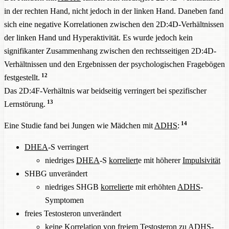
in der rechten Hand, nicht jedoch in der linken Hand. Daneben fand
sich eine negative Korrelationen zwischen den 2D:4D-Verhältnissen
der linken Hand und Hyperaktivität. Es wurde jedoch kein
signifikanter Zusammenhang zwischen den rechtsseitigen 2D:4D-
Verhältnissen und den Ergebnissen der psychologischen Fragebögen
12
festgestellt.
Das 2D:4F-Verhältnis war beidseitig verringert bei spezifischer
13
Lernstörung.
14
Eine Studie fand bei Jungen wie Mädchen mit
ADHS
:
DHEA
-S verringert
niedriges
DHEA
-S
korreliert
e mit höherer
Impulsivität
SHBG unverändert
niedriges SHGB
korreliert
e mit erhöhten
ADHS
-
Symptomen
freies Testosteron unverändert
keine Korrelation von freiem Testosteron zu
ADHS
-