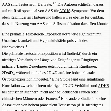
2
3
AAS sind Testosteron-Derivate.
Die Autoren schließen daraus
auf ein Risikopotential von AAS für
ADHS
-Symptome. Vor dem
oben geschilderten Hintergrund halten wir es ebenso für denkbar,
dass die Nutzung von AAS eine Selbstmedikation darstellen könnte.
Eine pränatale Testosteron-Exposition
korreliert
e signifikant mit
Unaufmerksamkeit und Hyperaktivität/
Impulsivität
des
4
Nachwuchses.
Die pränatale Testosteronexposition wird (indirekt) durch ein
niedriges Verhältnis der Länge von Zeigefinger zu Ringfinger
indiziert (Länger Zeigefinger geteilt durch Länge Ringfinger,
2D:4D), während ein hohes 2D:4D auf eine hohe pränatale
5
Östrogenexposition hindeutet.
Eine Studie fand eine signifikante
Korrelation zwischen einem niedrigen 2D:4D-Verhältnis und
ADHS
bei deutschen Männern, nicht aber bei deutschen Frauen oder
6
chinesischen Männern oder Frauen.
Eine andere Studie fand eine
Assoziation von hohem pränatalem Testosteron (d. h. niedrigeres