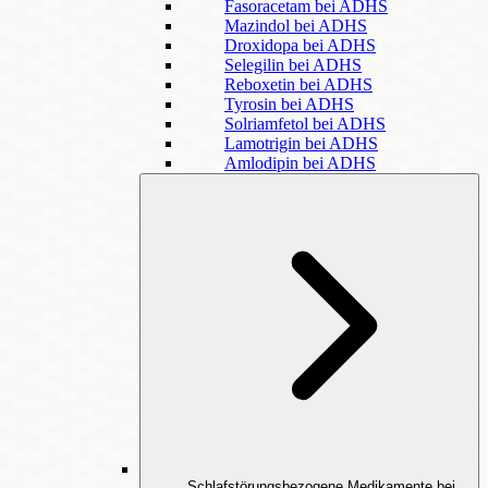
Fasoracetam bei ADHS
Mazindol bei ADHS
Droxidopa bei ADHS
Selegilin bei ADHS
Reboxetin bei ADHS
Tyrosin bei ADHS
Solriamfetol bei ADHS
Lamotrigin bei ADHS
Amlodipin bei ADHS
Schlafstörungsbezogene Medikamente bei