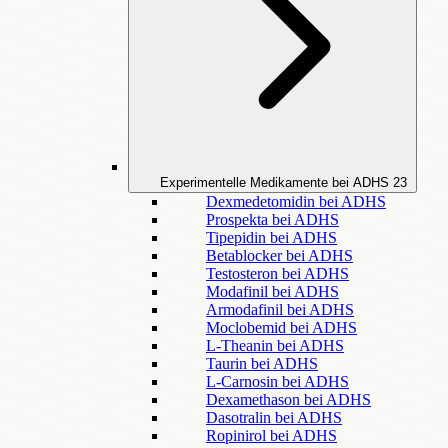
Experimentelle Medikamente bei ADHS
23
Dexmedetomidin bei ADHS
Prospekta bei ADHS
Tipepidin bei ADHS
Betablocker bei ADHS
Testosteron bei ADHS
Modafinil bei ADHS
Armodafinil bei ADHS
Moclobemid bei ADHS
L-Theanin bei ADHS
Taurin bei ADHS
L-Carnosin bei ADHS
Dexamethason bei ADHS
Dasotralin bei ADHS
Ropinirol bei ADHS