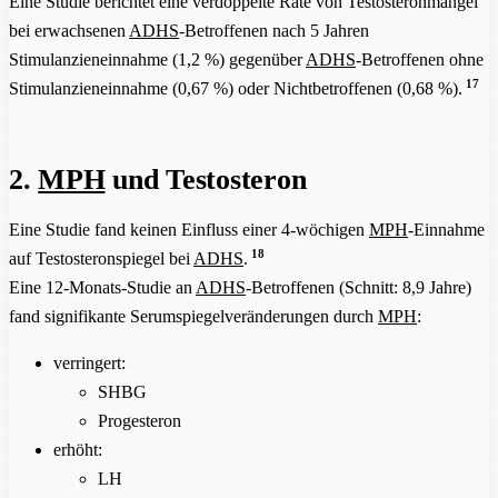
Eine Studie berichtet eine verdoppelte Rate von Testosteronmangel
bei erwachsenen
ADHS
-Betroffenen nach 5 Jahren
Stimulanzieneinnahme (1,2 %) gegenüber
ADHS
-Betroffenen ohne
17
Stimulanzieneinnahme (0,67 %) oder Nichtbetroffenen (0,68 %).
2.
MPH
und Testosteron
Eine Studie fand keinen Einfluss einer 4-wöchigen
MPH
-Einnahme
18
auf Testosteronspiegel bei
ADHS
.
Eine 12-Monats-Studie an
ADHS
-Betroffenen (Schnitt: 8,9 Jahre)
fand signifikante Serumspiegelveränderungen durch
MPH
:
verringert:
SHBG
Progesteron
erhöht:
LH