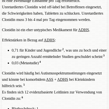
ist eine zweimalige Einnahme pro Tag erforderlich.
Unretardiertes Clonidin wird off-label bei Betroffenen eingesetzt,
die Schwierigkeiten haben, Tabletten zu schlucken. Unretardiertes
Clonidin muss 3 bis 4 mal pro Tag eingenommen werden.
Clonidin ist ein eher untypisches Medikament für
ADHS
.
Effektstärken in Bezug auf
ADHS
:
2
0,71 für Kinder und Jugendliche
, was uns zu hoch und einer
3
zu geringen Anzahl ermittelnder Studien geschuldet scheint
4
0,03 (Metastudie)
Clonidin wird häufig bei Autismusspektrumsstörungen eingesetzt
und könnte bei komorbidem
ASS
+
ADHS
bei Kleinkindern
5
hilfreich sein.
Es finden sich 12 evidenzbasierte Leitlinien zur Verwendung von
6
Clonidin zu:
Bluthochdruck: 1