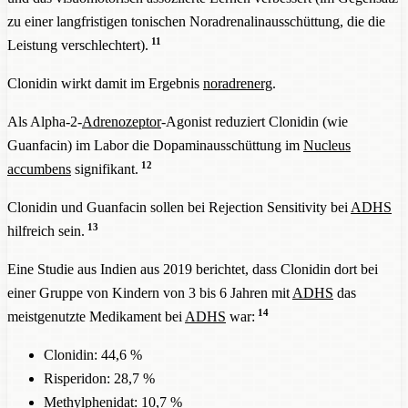
zu einer langfristigen tonischen Noradrenalinausschüttung, die die
11
Leistung verschlechtert).
Clonidin wirkt damit im Ergebnis
noradrenerg
.
Als Alpha-2-
Adrenozeptor
-Agonist reduziert Clonidin (wie
Guanfacin) im Labor die Dopaminausschüttung im
Nucleus
12
accumbens
signifikant.
Clonidin und Guanfacin sollen bei Rejection Sensitivity bei
ADHS
13
hilfreich sein.
Eine Studie aus Indien aus 2019 berichtet, dass Clonidin dort bei
einer Gruppe von Kindern von 3 bis 6 Jahren mit
ADHS
das
14
meistgenutzte Medikament bei
ADHS
war:
Clonidin: 44,6 %
Risperidon: 28,7 %
Methylphenidat: 10,7 %