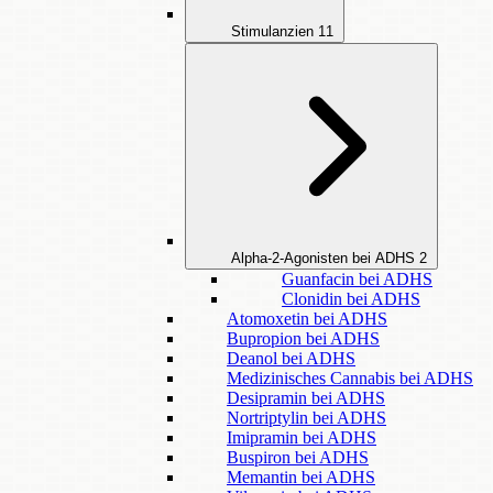
Stimulanzien
11
Alpha-2-Agonisten bei ADHS
2
Guanfacin bei ADHS
Clonidin bei ADHS
Atomoxetin bei ADHS
Bupropion bei ADHS
Deanol bei ADHS
Medizinisches Cannabis bei ADHS
Desipramin bei ADHS
Nortriptylin bei ADHS
Imipramin bei ADHS
Buspiron bei ADHS
Memantin bei ADHS