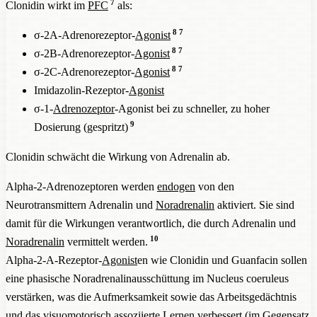
7
Clonidin wirkt im
PFC
als:
8
7
σ-2A-Adrenorezeptor-
Agonist
8
7
σ-2B-Adrenorezeptor-
Agonist
8
7
σ-2C-Adrenorezeptor-
Agonist
Imidazolin-Rezeptor-
Agonist
σ-1-
Adrenozeptor
-Agonist bei zu schneller, zu hoher
9
Dosierung (gespritzt)
Clonidin schwächt die Wirkung von Adrenalin ab.
Alpha-2-Adrenozeptoren werden
endogen
von den
Neurotransmittern Adrenalin und
Noradrenalin
aktiviert. Sie sind
damit für die Wirkungen verantwortlich, die durch Adrenalin und
10
Noradrenalin
vermittelt werden.
Alpha-2-A-Rezeptor-
Agonist
en wie Clonidin und Guanfacin sollen
eine phasische Noradrenalinausschüttung im Nucleus coeruleus
verstärken, was die Aufmerksamkeit sowie das Arbeitsgedächtnis
und das visuomotorisch assoziierte Lernen verbessert (im Gegensatz