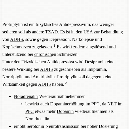
Protriptylin ist ein trizyklisches Antidepressivum, das weniger
sedieren soll als andere TZAD. Es ist in den USA zur Behandlung
von
ADHS
, sowie gegen Depression, Narkolepsie und
1
Kopfschmerzen zugelassen.
Es wirkt zudem angstlösend und
unterstützend bei
chronisch
en Schmerzen.
Unter den Trizyklischen Antidepressiva wird Desipramin eine
bessere Wirkung bei
ADHS
zugeschrieben als Imipramin,
Nortriptylin und Amitriptylin. Protriptylin soll dagegen keine
2
Wirksamkeit gegen
ADHS
haben.
Noradrenalin
-Wiederaufnahmehemmer
bewirkt auch Dopaminerhöhung im
PFC
, da NET im
PFC
etwas mehr
Dopamin
wiederaufnehmen als
Noradrenalin
erhöht Serotonin-Neurotransmission bei hoher Dosierung