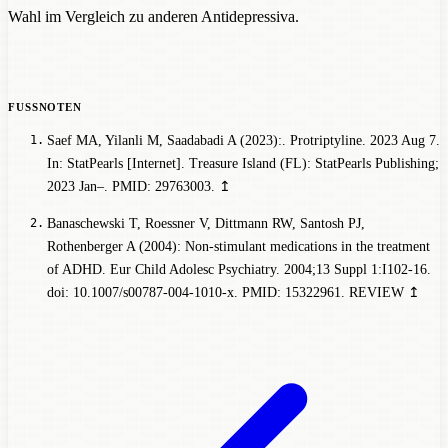
Wahl im Vergleich zu anderen Antidepressiva.
Saef MA, Yilanli M, Saadabadi A (2023):. Protriptyline. 2023 Aug 7.
In: StatPearls [Internet]. Treasure Island (FL): StatPearls Publishing;
2023 Jan–. PMID: 29763003.
↥
Banaschewski T, Roessner V, Dittmann RW, Santosh PJ,
Rothenberger A (2004): Non-stimulant medications in the treatment
of ADHD. Eur Child Adolesc Psychiatry. 2004;13 Suppl 1:I102-16.
doi: 10.1007/s00787-004-1010-x. PMID: 15322961.
REVIEW
↥