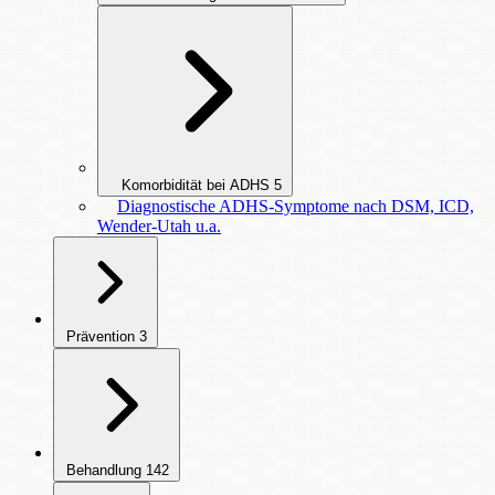
Komorbidität bei ADHS
5
Diagnostische ADHS-Symptome nach DSM, ICD,
Wender-Utah u.a.
Prävention
3
Behandlung
142