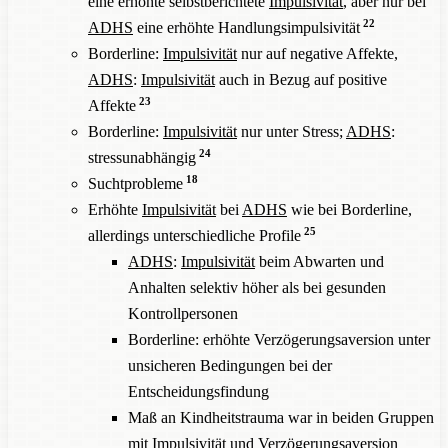
eine erhöhte selbstberichtete
Impulsivität
, aber nur bei
22
ADHS
eine erhöhte Handlungsimpulsivität
Borderline:
Impulsivität
nur auf negative Affekte,
ADHS
:
Impulsivität
auch in Bezug auf positive
23
Affekte
Borderline:
Impulsivität
nur unter Stress;
ADHS
:
24
stressunabhängig
18
Suchtprobleme
Erhöhte
Impulsivität
bei
ADHS
wie bei Borderline,
25
allerdings unterschiedliche Profile
ADHS
:
Impulsivität
beim Abwarten und
Anhalten selektiv höher als bei gesunden
Kontrollpersonen
Borderline: erhöhte Verzögerungsaversion unter
unsicheren Bedingungen bei der
Entscheidungsfindung
Maß an Kindheitstrauma war in beiden Gruppen
mit
Impulsivität
und Verzögerungsaversion