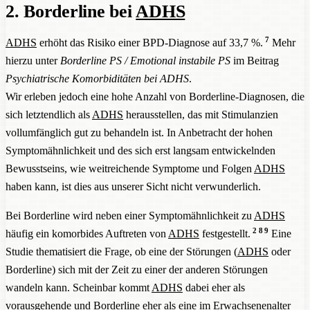
2. Borderline bei
ADHS
7
ADHS
erhöht das Risiko einer BPD-Diagnose auf 33,7 %.
Mehr
hierzu unter
Borderline PS / Emotional instabile PS
im Beitrag
Psychiatrische Komorbiditäten bei ADHS
.
Wir erleben jedoch eine hohe Anzahl von Borderline-Diagnosen, die
sich letztendlich als
ADHS
herausstellen, das mit Stimulanzien
vollumfänglich gut zu behandeln ist. In Anbetracht der hohen
Symptomähnlichkeit und des sich erst langsam entwickelnden
Bewusstseins, wie weitreichende Symptome und Folgen
ADHS
haben kann, ist dies aus unserer Sicht nicht verwunderlich.
Bei Borderline wird neben einer Symptomähnlichkeit zu
ADHS
2
8
9
häufig ein komorbides Auftreten von
ADHS
festgestellt.
Eine
Studie thematisiert die Frage, ob eine der Störungen (
ADHS
oder
Borderline) sich mit der Zeit zu einer der anderen Störungen
wandeln kann. Scheinbar kommt
ADHS
dabei eher als
vorausgehende und Borderline eher als eine im Erwachsenenalter