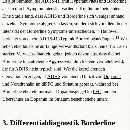
Es gibt Stimmen, die
ADHS-HI
(mit Hyperaktivität) und Borderline
als ein durch Symptomintensität variiertes Kontinuum betrachten.
Eine Studie fand, dass
ADHS
und Borderline sich weniger anhand
einzelner Symptome abgrenzen lassen, sondern sich vor allem in der
12
Intensität der Borderline-Symptome unterscheiden.
Hallowell
13
berichtet von einem
ADHS-HI
-Typ mit Borderlineanklängen.
Wir
sehen ebenfalls eine auffällige Verwandtschaft bis zu einer für Laien
starken Verwechselbarkeit, gehen jedoch davon aus, dass die bei
Borderline hinzutretende Aggressivität durch Gene vermittelt wird,
die für
ADHS
nicht typisch sind. Wie die korrelierenden
Genvarianten zeigen, ist
ADHS
von einem Defizit von
Dopamin
und
Noradrenalin
im
dlPFC
und
Striatum
geprägt, während bei
Borderline eher ein normaler Dopaminspiegel im
PFC
und ein
Überschuss an
Dopamin
im
Striatum
besteht (siehe unten).
3. Differentialdiagnostik Borderline