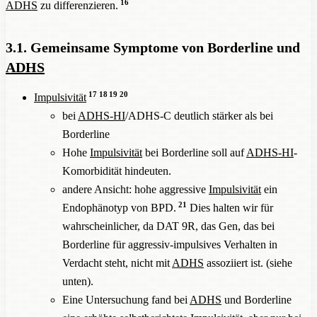
16
ADHS
zu differenzieren.
3.1. Gemeinsame Symptome von Borderline und
ADHS
17
18
19
20
Impulsivität
bei
ADHS-HI
/ADHS-C deutlich stärker als bei
Borderline
Hohe
Impulsivität
bei Borderline soll auf
ADHS-HI
-
Komorbidität hindeuten.
andere Ansicht: hohe aggressive
Impulsivität
ein
21
Endophänotyp von BPD.
Dies halten wir für
wahrscheinlicher, da DAT 9R, das Gen, das bei
Borderline für aggressiv-impulsives Verhalten in
Verdacht steht, nicht mit
ADHS
assoziiert ist. (siehe
unten).
Eine Untersuchung fand bei
ADHS
und Borderline