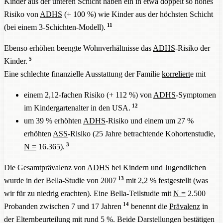
Kinder aus der unteren Schicht haben ein in etwa doppelt so hohes
Risiko von
ADHS
(+ 100 %) wie Kinder aus der höchsten Schicht
11
(bei einem 3-Schichten-Modell).
Ebenso erhöhen beengte Wohnverhältnisse das
ADHS
-Risiko der
5
Kinder.
Eine schlechte finanzielle Ausstattung der Familie
korreliert
e mit
einem 2,12-fachen Risiko (+ 112 %) von
ADHS
-Symptomen
12
im Kindergartenalter in den USA.
um 39 % erhöhten
ADHS
-Risiko und einem um 27 %
erhöhten
ASS
-Risiko (25 Jahre betrachtende Kohortenstudie,
3
N =
16.365).
Die Gesamtprävalenz von
ADHS
bei Kindern und Jugendlichen
13
wurde in der Bella-Studie von 2007
mit 2,2 % festgestellt (was
wir für zu niedrig erachten). Eine Bella-Teilstudie mit
N =
2.500
14
Probanden zwischen 7 und 17 Jahren
benennt die
Prävalenz
in
der Elternbeurteilung mit rund 5 %. Beide Darstellungen bestätigen