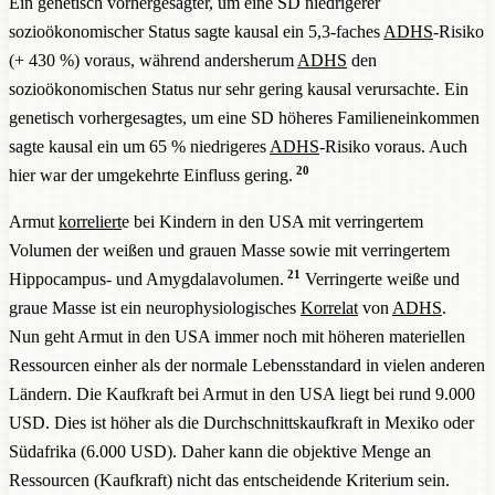
Ein genetisch vorhergesagter, um eine SD niedrigerer
sozioökonomischer Status sagte kausal ein 5,3-faches
ADHS
-Risiko
(+ 430 %) voraus, während andersherum
ADHS
den
sozioökonomischen Status nur sehr gering kausal verursachte. Ein
genetisch vorhergesagtes, um eine SD höheres Familieneinkommen
sagte kausal ein um 65 % niedrigeres
ADHS
-Risiko voraus. Auch
20
hier war der umgekehrte Einfluss gering.
Armut
korreliert
e bei Kindern in den USA mit verringertem
Volumen der weißen und grauen Masse sowie mit verringertem
21
Hippocampus- und Amygdalavolumen.
Verringerte weiße und
graue Masse ist ein neurophysiologisches
Korrelat
von
ADHS
.
Nun geht Armut in den USA immer noch mit höheren materiellen
Ressourcen einher als der normale Lebensstandard in vielen anderen
Ländern. Die Kaufkraft bei Armut in den USA liegt bei rund 9.000
USD. Dies ist höher als die Durchschnittskaufkraft in Mexiko oder
Südafrika (6.000 USD). Daher kann die objektive Menge an
Ressourcen (Kaufkraft) nicht das entscheidende Kriterium sein.