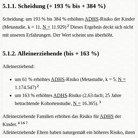
5.1.1. Scheidung (+ 193 % bis + 384 %)
Scheidung: um 193 % bis 384 % erhöhtes
ADHS
-Risiko der Kinder
2
(Metastudie, k = 11,
N =
11.929)
Dieses Ergebnis deckt sich nicht
mit unseren Erfahrungen. Der Wert scheint uns überhöht.
5.1.2. Alleinerziehende (bis + 163 %)
Alleinerziehend:
um 61 % erhöhtes
ADHS
-Risiko (Metastudie, k = 5,
N =
2
1.174.547)
um 163 % erhöhtes
ADHS
-Risiko (2,63-fach; 25 Jahre
3
betrachtende Kohortenstudie,
N =
16.365).
Alleinerziehende Familien erhöhen das Risiko für
ADHS
der
4
5
6
7
Kinder.
Alleinerziehende Eltern haben naturgemäß ein höheres Risiko, ihren