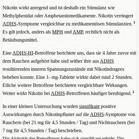
Nikotin wirkt anregend und ist deshalb ein Stimulanz wie
Methylphenidat oder Amphetaminmedikamente. Nikotin verringert
1
ADHS
-Symptome vergleichbar zu medikamentösen Stimulanzien.
Es gilt jedoch, anders als
MPH
und
AMP
, rechtlich nicht als
Betäubungsmittel.
Eine
ADHS-HI
-Betroffene berichtete uns, dass sie 4 Jahre zuvor mit
dem Rauchen aufgehört habe und seither ihre aus
ADHS
resultierenden inneren Spannungszustände mit Nikotindragees
beheben konnte. Eine 1- mg-Tablette wirkte dabei rund 2 Stunden.
Etliche weitere Betroffene berichteten vergleichbare Wirkungen.
2
Weiter wirkt Nikotin bei
ADHS
-Betroffenen häufiger beruhigend.
In einer kleinen Untersuchung wurden
signifikant
positive
Auswirkungen durch Nikotinpflaster auf die
ADHS
-Symptome von
Rauchern (bei 21 mg für 4,5 Stunden / Tag) und Nichtrauchern (bei
7 mg für 4,5 Stunden / Tag) beschrieben.
Die Aktivität der Betroffenen habe sich
signifikant
erhöht. Die