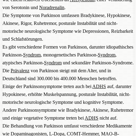
von Serotonin und
Noradrenalin
.
Die Symptome von Parkinson umfassen Bradykinese, Hypokinese,
Akinese, Rigor, Ruhetremor, posturale Instabilität und nicht-
motorische neurologische Symptome wie Depressionen, Reizbarkeit
und Schlafstörungen.
Es gibt verschiedene Formen von Parkinson, darunter idiopathisches
Parkinson-
Syndrom
, monogenetisches Parkinson-
Syndrom
,
atypisches Parkinson-
Syndrom
und sekundäre Parkinson-Syndrome.
Die
Prävalenz
von Parkinson steigt mit dem Alter, und in
Deutschland sind 300.000 bis 400.000 Menschen betroffen.
Einige der Parkinsonsymptome treten auch bei
ADHS
auf, darunter
Hypokinese, erhöhte Muskelspannung, posturale Instabilität, nicht-
motorische neurologische Symptome und kognitive Symptome.
Andere Parkinsonsymptome wie Bradykinese, Akinese, Ruhetremor
und einige vegetative Symptome treten bei
ADHS
nicht auf.
Die Behandlung von Parkinson umfasst verschiedene Medikamente
wie Dopaminagonisten, L-Dopa, COMT-Hemmer, MAO-B-