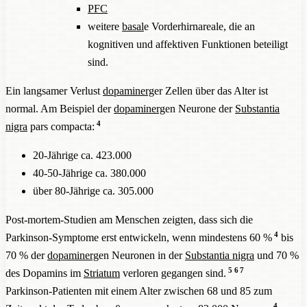
PFC
weitere
basal
e Vorderhirnareale, die an
kognitiven und affektiven Funktionen beteiligt
sind.
Ein langsamer Verlust
dopaminerg
er Zellen über das Alter ist
normal. Am Beispiel der
dopaminerg
en Neurone der
Substantia
4
nigra
pars compacta:
20-Jährige ca. 423.000
40-50-Jährige ca. 380.000
über 80-Jährige ca. 305.000
Post-mortem-Studien am Menschen zeigten, dass sich die
4
Parkinson-Symptome erst entwickeln, wenn mindestens 60 %
bis
70 % der
dopaminerg
en Neuronen in der
Substantia nigra
und 70 %
5
6
7
des Dopamins im
Striatum
verloren gegangen sind.
Parkinson-Patienten mit einem Alter zwischen 68 und 85 zum
4