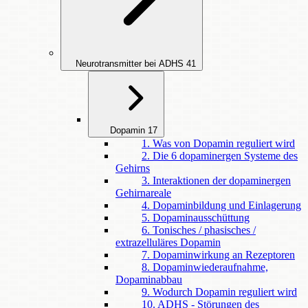
Neurotransmitter bei ADHS
41
Dopamin
17
1. Was von Dopamin reguliert wird
2. Die 6 dopaminergen Systeme des
Gehirns
3. Interaktionen der dopaminergen
Gehirnareale
4. Dopaminbildung und Einlagerung
5. Dopaminausschüttung
6. Tonisches / phasisches /
extrazelluläres Dopamin
7. Dopaminwirkung an Rezeptoren
8. Dopaminwiederaufnahme,
Dopaminabbau
9. Wodurch Dopamin reguliert wird
10. ADHS - Störungen des