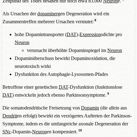
Zeitpunkt des Todes besaßen nur noch etwa 83.000
Neuron
e.
Als Ursachen der
dopaminerg
en Degeneration wird ein
8
Zusammentreffen mehrerer Ursachen vermutet:
hohe Dopamintransporter (
DAT
)-
Expression
sdichte pro
Neuron
verursacht überhöhte Dopaminspiegel im
Neuron
Dopaminüberschuss bewirkt Dopaminoxidation, die
neurotoxisch wirkt
Dysfunktion des Autophagie-Lysosomen-Pfades
Betroffene einer genetischen
DAT
-Dysfunktion (funktionslose
9
DAT
) entwickeln jedoch ebenso Parkinsonsymptome.
Die somatodendritische Freisetzung von
Dopamin
(die allein aus
Dendrit
en erfolgt) bewirkt ein verzögertes Auftreten der Parkinson-
Symptome, indem es die umfangreiche axonale Degeneration der
10
SNc
-Dopamin-
Neuron
en kompensiert.