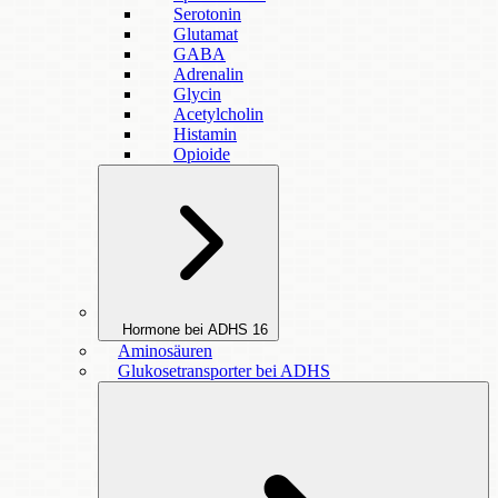
Serotonin
Glutamat
GABA
Adrenalin
Glycin
Acetylcholin
Histamin
Opioide
Hormone bei ADHS
16
Aminosäuren
Glukosetransporter bei ADHS