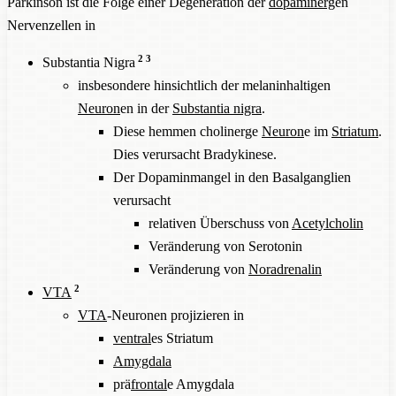
Parkinson ist die Folge einer Degeneration der
dopaminerg
en
Nervenzellen in
2
3
Substantia Nigra
insbesondere hinsichtlich der melaninhaltigen
Neuron
en in der
Substantia nigra
.
Diese hemmen cholinerge
Neuron
e im
Striatum
.
Dies verursacht Bradykinese.
Der Dopaminmangel in den Basalganglien
verursacht
relativen Überschuss von
Acetylcholin
Veränderung von Serotonin
Veränderung von
Noradrenalin
2
VTA
VTA
-Neuronen projizieren in
ventral
es Striatum
Amygdala
prä
frontal
e Amygdala