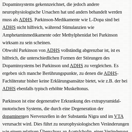
Dopaminsystems gekennzeichnet, die jedoch andere
neurophysiologische Ursachen hat und anders behandelt werden
muss als
ADHS
. Parkinson-Medikamente wie L-Dopa sind bei
ADHS
nicht hilfreich, während Stimulanzien wie
Amphetaminmedikamente oder Methylphenidat bei Parkinson
wirksam zu sein scheinen.
Obwohl Parkinson von
ADHS
vollständig abgrenzbar ist, ist es
hilfreich, die unterschiedlichen Formen der Störungen des
Dopaminsystems bei Parkinson und
ADHS
zu vergleichen. Es
ergeben sich manche Berührungspunkte, zu denen die
ADHS
-
Fachliteratur bisher keine Erklärungsansätze bietet, wie z.B. der bei
ADHS
ebenfalls typisch erhöhte Muskeltonus.
Parkinson ist eine degenerative Erkrankung des extrapyramidal-
motorischen Systems, die durch eine Degeneration der
dopaminerg
en Nervenzellen in der Substantia Nigra und im
VTA
verursacht wird. Dies führt zu neurophysiologischen Veränderungen
wie einem relativen Überschuss an
Acetylcholin
, einer Veränderung