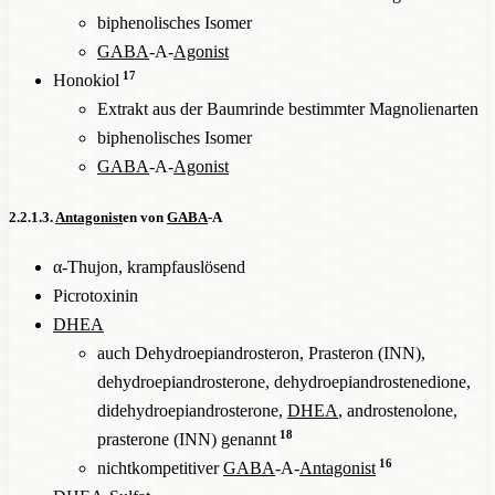
biphenolisches Isomer
GABA
-A-
Agonist
17
Honokiol
Extrakt aus der Baumrinde bestimmter Magnolienarten
biphenolisches Isomer
GABA
-A-
Agonist
2.2.1.3.
Antagonist
en von
GABA
-A
α-Thujon, krampfauslösend
Picrotoxinin
DHEA
auch Dehydroepiandrosteron, Prasteron (INN),
dehydroepiandrosterone, dehydroepiandrostenedione,
didehydroepiandrosterone,
DHEA
, androstenolone,
18
prasterone (INN) genannt
16
nichtkompetitiver
GABA
-A-
Antagonist