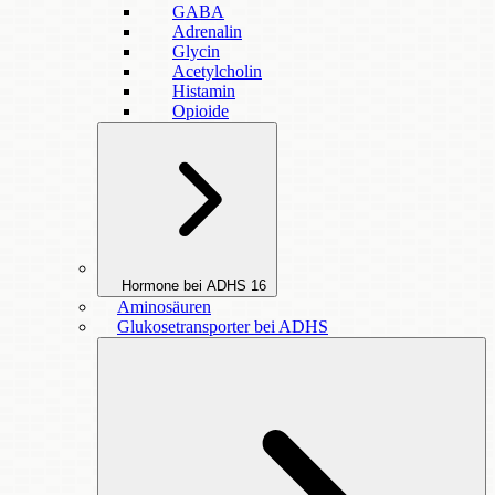
GABA
Adrenalin
Glycin
Acetylcholin
Histamin
Opioide
Hormone bei ADHS
16
Aminosäuren
Glukosetransporter bei ADHS