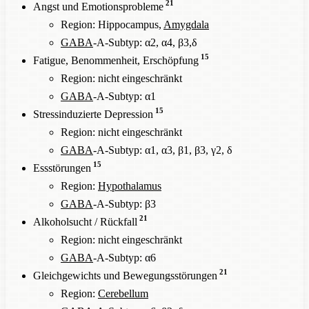
21
Angst und Emotionsprobleme
Region: Hippocampus,
Amygdala
GABA
-A-Subtyp: α2, α4, β3,δ
15
Fatigue, Benommenheit, Erschöpfung
Region: nicht eingeschränkt
GABA
-A-Subtyp: α1
15
Stressinduzierte Depression
Region: nicht eingeschränkt
GABA
-A-Subtyp: α1, α3, β1, β3, γ2, δ
15
Essstörungen
Region:
Hypothalamus
GABA
-A-Subtyp: β3
21
Alkoholsucht / Rückfall
Region: nicht eingeschränkt
GABA
-A-Subtyp: α6
21
Gleichgewichts und Bewegungsstörungen
Region:
Cerebellum