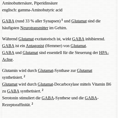
Aminobuttersäure, Piperidinsäure
englisch: gamma-Aminobutyric acid
1
GABA
(rund 33 % aller Synapsen)
und
Glutamat
sind die
häufigsten
Neurotransmitter
im Gehirn.
Während
Glutamat
exzitatorisch ist, wirkt
GABA
inhibierend.
GABA
ist ein
Antagonist
(Hemmer) von
Glutamat
.
GABA
und
Glutamat
sind essentiell für die Steuerung der
HPA-
Achse
.
Glutamin wird durch
Glutamat
-Synthase zur
Glutamat
2
synthetisiert.
Glutamat
wird durch
Glutamat
-Decarboxylase mittels Vitamin B6
2
zu
GABA
synthetisiert.
Serotonin stimuliert die
GABA
-Synthese und die
GABA
-
2
Rezeptoraffinität.