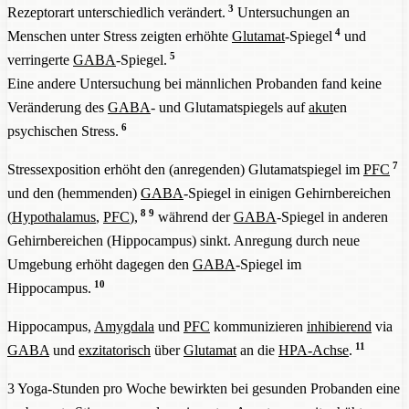
3
Rezeptorart unterschiedlich verändert.
Untersuchungen an
4
Menschen unter Stress zeigten erhöhte
Glutamat
-Spiegel
und
5
verringerte
GABA
-Spiegel.
Eine andere Untersuchung bei männlichen Probanden fand keine
Veränderung des
GABA
- und Glutamatspiegels auf
akut
en
6
psychischen Stress.
7
Stressexposition erhöht den (anregenden) Glutamatspiegel im
PFC
und den (hemmenden)
GABA
-Spiegel in einigen Gehirnbereichen
8
9
(
Hypothalamus
,
PFC
),
während der
GABA
-Spiegel in anderen
Gehirnbereichen (Hippocampus) sinkt. Anregung durch neue
Umgebung erhöht dagegen den
GABA
-Spiegel im
10
Hippocampus.
Hippocampus,
Amygdala
und
PFC
kommunizieren
inhibierend
via
11
GABA
und
exzitatorisch
über
Glutamat
an die
HPA-Achse
.
3 Yoga-Stunden pro Woche bewirkten bei gesunden Probanden eine