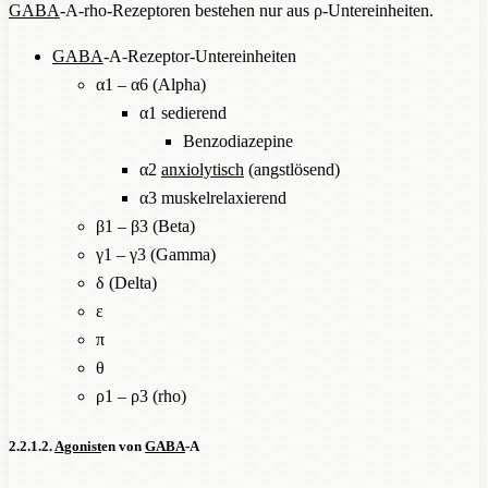
GABA
-A-rho-Rezeptoren bestehen nur aus ρ-Untereinheiten.
GABA
-A-Rezeptor-Untereinheiten
α1 – α6 (Alpha)
α1 sedierend
Benzodiazepine
α2
anxiolytisch
(angstlösend)
α3 muskelrelaxierend
β1 – β3 (Beta)
γ1 – γ3 (Gamma)
δ (Delta)
ε
π
θ
ρ1 – ρ3 (rho)
2.2.1.2.
Agonist
en von
GABA
-A