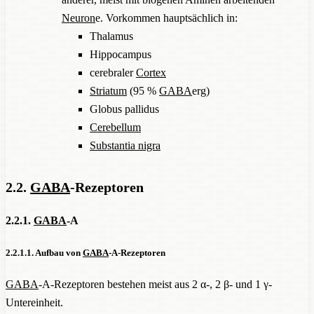
Neuron
e. Vorkommen hauptsächlich in:
Thalamus
Hippocampus
cerebraler
Cortex
Striatum
(95 %
GABA
erg)
Globus pallidus
Cerebellum
Substantia nigra
2.2.
GABA
-Rezeptoren
2.2.1.
GABA
-A
2.2.1.1. Aufbau von
GABA
-A-Rezeptoren
GABA
-A-Rezeptoren bestehen meist aus 2 α-, 2 β- und 1 γ-
Untereinheit.