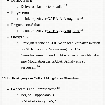
DHEA
-Sulfat
18
Dehydroepiandrosteronsulfat
Progesteron
16
nichtkompetitiver
GABA
-A-
Antagonist
Pregnelonon-Sulfat
19
nichtkompetitiver
GABA
-A-
Antagonist
Oroxylin A
Oroxylin A scheint
ADHS
-ähnliche Verhaltensweisen
bei
SHR
über eine Verstärkung der
DA
-
Neurotransmission und nicht wie zuvor berichtet über
eine Modulation des
GABA
-Signalwegs zu
20
verbessern
2.2.1.4. Beteiligung von
GABA
-A-Mangel oder Überschuss
15
Gedächtnis und Lernprobleme
Region: Hippocampus
GABA
-A-Subtyp: α5, δ