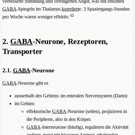
verbesserte Stimmung und verringerten Angst, was mit erhöhten
GABA
-Spiegeln im Thalamus
korreliert
e. 3 Spaziergangs-Stunden
12
pro Woche waren weniger effektiv.
2.
GABA
-Neurone, Rezeptoren,
Transporter
2.1.
GABA
-Neurone
GABA
-Neurone gibt es
ausserhalb des Gehirns: im enteralen Nervensystem (Darm)
im Gehirn:
effektorische
GABA
-Neurone (selten), projizieren in
die Peripherie, also in den Körper.
GABA
-Interneurone (häufig), regulieren die Aktivität
anderer, meist mit biogenen Aminen arbeitenden