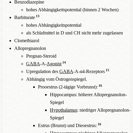
Benzodiazepine
hohes Abhängigkeitspotential (binnen 2 Wochen)
13
Barbiturate
hohes Abhängigkeitspotential
als Schlafmittel in D und CH nicht mehr zugelassen
Clomethiazol
Allopregnanolon
Pregnan-Steroid
14
GABA
-A-
Agonist
15
Upregulation des
GABA
-A-α4-Rezeptors
Abhängig vom Östrogenspiegel.
16
Prooestrus (2-tägige Vorbrunst):
Hippocampus: höherer Allopregnanolon-
Spiegel
Hypothalamus
: niedriger Allopregnanolon-
Spiegel
16
Estrus (Brunst) und Dieoestrus: