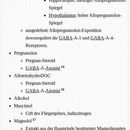
Hippocampus: niedriger Allopregnanolon-
Spiegel
Hypothalamus
: hoher Allopregnanolon-
Spiegel
ausgedehnte Allopregnanolon-Exposition
downreguliert die
GABA
-A-1 und
GABA
-A-4-
Rezeptoren.
Pregnanolon
Pregnan-Steroid
14
GABA
-A-
Agonist
AllotetrahydroDOC
Pregnan-Steroid
16
GABA
-A-
Agonist
Alkohol
Muscimol
Gift des Fliegenpilzes, halluzinogen
17
Magnolol
Extrakt aus der Baumrinde bestimmter Magnolienarten