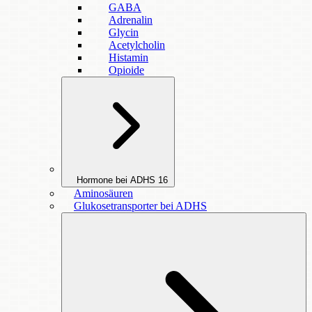
GABA
Adrenalin
Glycin
Acetylcholin
Histamin
Opioide
Hormone bei ADHS
16
Aminosäuren
Glukosetransporter bei ADHS