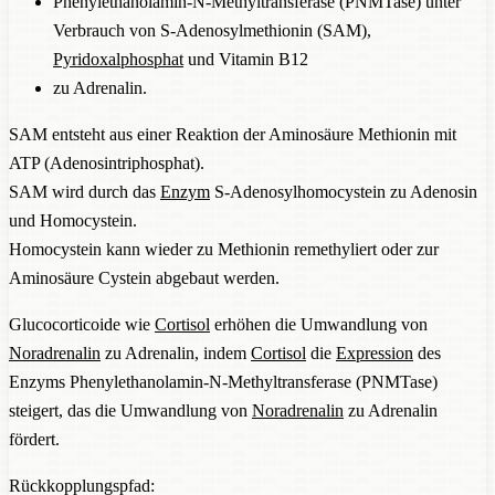
Phenylethanolamin-N-Methyltransferase (PNMTase) unter
Verbrauch von S-Adenosylmethionin (SAM),
Pyridoxalphosphat
und Vitamin B12
zu Adrenalin.
SAM entsteht aus einer Reaktion der Aminosäure Methionin mit
ATP (Adenosintriphosphat).
SAM wird durch das
Enzym
S-Adenosylhomocystein zu Adenosin
und Homocystein.
Homocystein kann wieder zu Methionin remethyliert oder zur
Aminosäure Cystein abgebaut werden.
Glucocorticoide wie
Cortisol
erhöhen die Umwandlung von
Noradrenalin
zu Adrenalin, indem
Cortisol
die
Expression
des
Enzyms Phenylethanolamin-N-Methyltransferase (PNMTase)
steigert, das die Umwandlung von
Noradrenalin
zu Adrenalin
fördert.
Rückkopplungspfad: