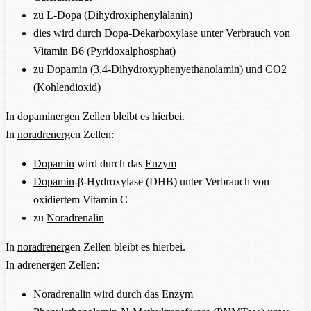
zu L-Dopa (Dihydroxiphenylalanin)
dies wird durch Dopa-Dekarboxylase unter Verbrauch von
Vitamin B6 (
Pyridoxalphosphat
)
zu
Dopamin
(3,4-Dihydroxyphenyethanolamin) und CO2
(Kohlendioxid)
In
dopaminerg
en Zellen bleibt es hierbei.
In
noradrenerg
en Zellen:
Dopamin
wird durch das
Enzym
Dopamin
-β-Hydroxylase (DHB) unter Verbrauch von
oxidiertem Vitamin C
zu
Noradrenalin
In
noradrenerg
en Zellen bleibt es hierbei.
In adrenergen Zellen:
Noradrenalin
wird durch das
Enzym