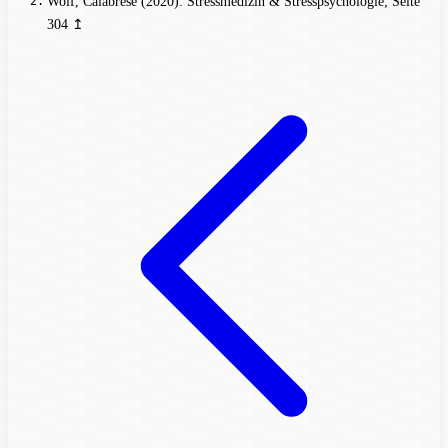
Wolf, Calabrese (2020): Stressmedizin & Stresspsychologie
; Seite
304
↥