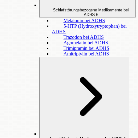
Schlafstörungsbezogene Medikamente bei
ADHS
6
Melatonin bei ADHS
5-HTP (Hydroxytryptophan) bei
ADHS
Trazodon bei ADHS
Agomelatin bei ADHS
Trimipramin bei ADHS
Amitriptylin bei ADHS