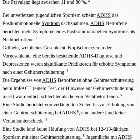
2
Die
Prävalenz
liegt zwischen 11 und 80 %.
Bei unverletzten jugendlichen Sportlern scheint
ADHS
das
Postkommotionelle
Syndrom
nachzuahmen.
ADHS
-Betroffene
berichten mehr Symptome eines Postkommotionellen Syndroms als
3
Nichtbetroffene.
Grübeln, weibliches Geschlecht, Kopfschmerzen in der
Vorgeschichte, eine bereits bestehende
ADHS
-Diagnose und
Depressionen waren signifikante Prädiktoren für erhöhte Symptome
4
nach einer Gehirnerschütterung.
Die Ergebnisse von
ADHS
-Betroffenen ohne Gehirnerschütterung
beim ImPACT (einem Test, der Hinweise auf Gehirnerschütterung
5
misst) war deutlich schlechter als die von Nichtbetroffenen.
Eine Studie berichtet von verlängerten Zeiten bis zur Erholung von
6
einer Gehirnerschütterung bei
ADHS
, eine andere fand keine
7
Verlaufsunterschiede.
Eine Studie fand keine Häufung von
ADHS
bei 12-/13-jährigen
8
Sportlern mit einer Gehirnerschütterung.
Jugendliche mit
ADHS