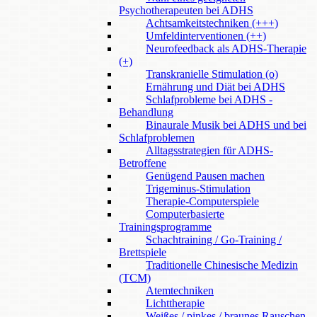
Psychotherapeuten bei ADHS
Achtsamkeitstechniken (+++)
Umfeldinterventionen (++)
Neurofeedback als ADHS-Therapie
(+)
Transkranielle Stimulation (o)
Ernährung und Diät bei ADHS
Schlafprobleme bei ADHS -
Behandlung
Binaurale Musik bei ADHS und bei
Schlafproblemen
Alltagsstrategien für ADHS-
Betroffene
Genügend Pausen machen
Trigeminus-Stimulation
Therapie-Computerspiele
Computerbasierte
Trainingsprogramme
Schachtraining / Go-Training /
Brettspiele
Traditionelle Chinesische Medizin
(TCM)
Atemtechniken
Lichttherapie
Weißes / pinkes / braunes Rauschen