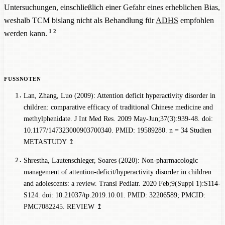
Untersuchungen, einschließlich einer Gefahr eines erheblichen Bias,
weshalb TCM bislang nicht als Behandlung für
ADHS
empfohlen
1
2
werden kann.
Lan, Zhang, Luo (2009): Attention deficit hyperactivity disorder in
children: comparative efficacy of traditional Chinese medicine and
methylphenidate. J Int Med Res. 2009 May-Jun;37(3):939-48. doi:
10.1177/147323000903700340. PMID: 19589280.
n = 34 Studien
METASTUDY
↥
Shrestha, Lautenschleger, Soares (2020): Non-pharmacologic
management of attention-deficit/hyperactivity disorder in children
and adolescents: a review. Transl Pediatr. 2020 Feb;9(Suppl 1):S114-
S124. doi: 10.21037/tp.2019.10.01. PMID: 32206589; PMCID:
PMC7082245.
REVIEW
↥